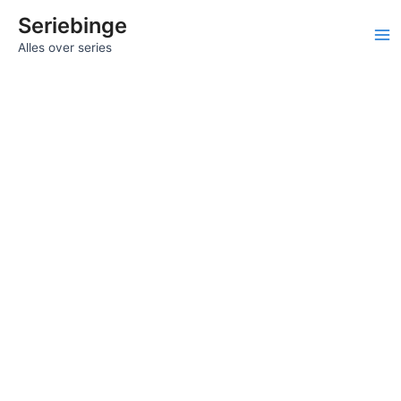
Ga
Seriebinge
naar
Ma
Alles over series
de
inhoud
Me