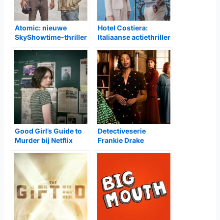
Atomic: nieuwe
Hotel Costiera:
SkyShowtime-thriller
Italiaanse actiethriller
ontketent een
op Prime Video speelt
dodelijke jacht door
zich af aan de
de woestijn
Amalfikust
Good Girl’s Guide to
Detectiveserie
Murder bij Netflix
Frankie Drake
Mysteries bij ONS