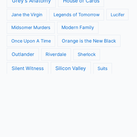
Grey's Anatomy
House of Cards
Jane the Virgin
Legends of Tomorrow
Lucifer
Modern Family
Midsomer Murders
Orange is the New Black
Once Upon A Time
Outlander
Riverdale
Sherlock
Silicon Valley
Silent Witness
Suits
The Big Bang Theory
The Blacklist
The Brokenwood Mysteries
The Crown
The Flash
The Handmaids Tale
The Walking Dead
The Ranch
Transparent
True Detective