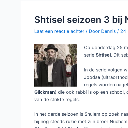
Shtisel seizoen 3 bij 
Laat een reactie achter
/ Door
Dennis
/
24 
Op donderdag 25 maar
serie
Shtisel
. Dit se
In de serie volgen w
Joodse (ultraorthodo
regels worden nagel
Glickman
) die ook rabbi is op een school,
van de strikte regels.
In het derde seizoen is Shulem op zoek naa
hij nog steeds ruzie met zijn broer Nuchem