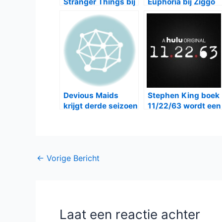
Stranger Things bij
Euphoria bij Ziggo
Netflix
Devious Maids
Stephen King boek
krijgt derde seizoen
11/22/63 wordt een
serie
Bericht
←
Vorige Bericht
navigatie
Laat een reactie achter