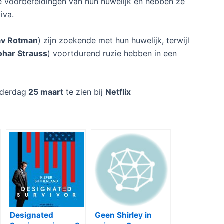
e voorbereidingen van hun huwelijk en hebben ze
iva.
av Rotman
) zijn zoekende met hun huwelijk, terwijl
ohar Strauss
) voortdurend ruzie hebben in een
nderdag
25 maart
te zien bij
Netflix
Designated
Geen Shirley in