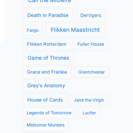
Call the Midwife
Death in Paradise
Dertigers
Flikken Maastricht
Fargo
Flikken Rotterdam
Fuller House
Game of Thrones
Grace and Frankie
Grantchester
Grey's Anatomy
House of Cards
Jane the Virgin
Legends of Tomorrow
Lucifer
Midsomer Murders