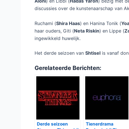
Aloni
) en Libbi (
Hadas Yaron
) bezig met d
discussies over de kunstenaarschap van Ak
Ruchami (
Shira Haas
) en Hanina Tonik (
Yo
haar ouders, Giti (
Neta Riskin
) en Lippe (
Z
ingewikkeld huwelijk.
Het derde seizoen van
Shtisel
is vanaf do
Gerelateerde Berichten:
Derde seizoen
Tienerdrama