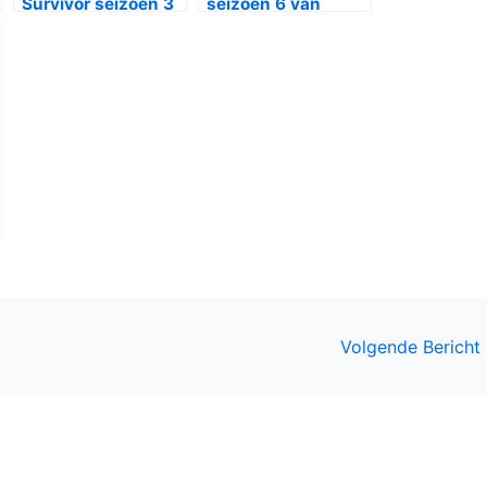
Survivor seizoen 3
seizoen 6 van
bij Netflix
Community
Volgende Bericht