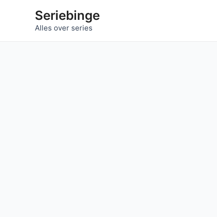
Ga
Seriebinge
naar
Alles over series
de
inhoud