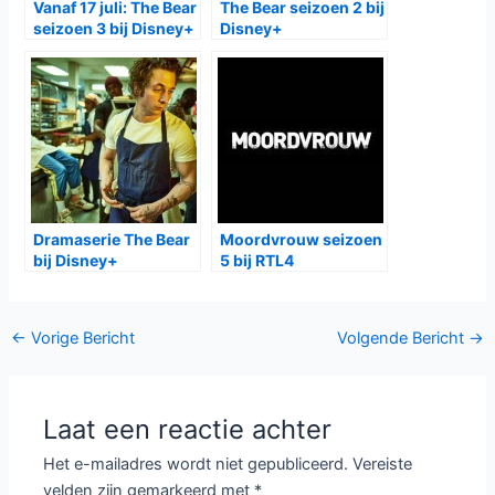
verhalen eindigen misschien, maar de impact ervan blijft.
Gerelateerde Berichten:
Dertigers seizoen 7:
The Bear Seizoen 4
laatste hoofdstuk van
op Disney+: Carmy’s
het populaire VRT 1-
strijd om perfectie
drama belooft
bereikt een kookpunt
spanning en emotie