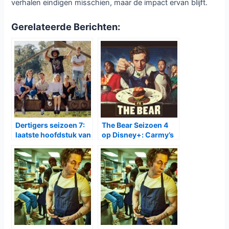
aanvoelt.
Wat
The Bear
altijd heeft onderscheiden, is de realistische
weergave van het leven in de horeca. Die authenticiteit blijft
ook in dit slotseizoen voelbaar aanwezig. De hectiek, de
druk en de kleine overwinningen worden op een manier in
beeld gebracht die zowel herkenbaar als meeslepend is.
Het verhaal voelt daardoor niet alleen als fictie, maar ook
als een eerbetoon aan de mensen die dagelijks in deze
wereld werken.
Met dit vijfde seizoen bereikt
The Bear
een emotioneel en
krachtig einde dat recht doet aan alles wat de serie zo
bijzonder maakt. Het is een verhaal over verlies,
doorzettingsvermogen en de zoektocht naar betekenis in
een wereld die nooit stilstaat. Voor kijkers die vanaf het
begin zijn meegegaan, voelt dit slot als een verdiende
afsluiting die nog lang zal nazinderen. Zodra de laatste
aflevering eindigt, blijft één ding hangen: sommige