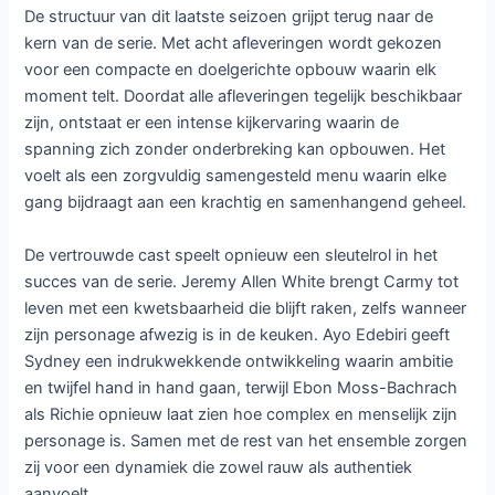
het restaurant over te dragen aan zijn team. Deze keuze zet
alles op scherp en dwingt de achterblijvers om zonder hun
leider verder te gaan. Sydney, Richie en Natalie staan
plotseling aan het roer en moeten niet alleen het restaurant
draaiende houden, maar ook hun eigen onzekerheden en
onderlinge spanningen overwinnen. De druk is immens,
want zonder financiële zekerheid en met externe
dreigingen die steeds dichterbij komen, lijkt de kans op
mislukking groter dan ooit.
Tegelijkertijd groeit de ambitie om het onmogelijke te
bereiken. Het team richt zich op een ultiem doel dat alles
kan veranderen en dat hun harde werk eindelijk kan
bekronen. Terwijl de keuken opnieuw verandert in een
broeierige plek vol stress en passie, wordt duidelijk dat
succes niet alleen draait om techniek en smaak, maar
vooral om vertrouwen en samenwerking. De relaties binnen
het team worden op de proef gesteld en iedereen wordt
gedwongen om zichzelf opnieuw uit te vinden.