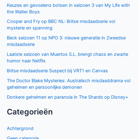
Laatste seizoen van Muertos S.L. brengt chaos en zwarte
humor naar Netflix
Donkere geheimen en paranoia in The Shards op Disney+
Keuzes en gevoelens botsen in seizoen 3 van My Life with
the Walter Boys
Ted Lasso seizoen 4: verrassende comeback op Apple
TV+
De andere kant van de Bennet familie komt tot leven in
nieuwe HBO Max serie
Populair deze week
GIGN op Netflix: Franse actiethriller vol spanning en elite
missies
Sally Lockhart Mysteries brengt duistere Victoriaanse
intriges naar BBC NL
The Hardacres seizoen 2 op BBC NL: nieuw geld,