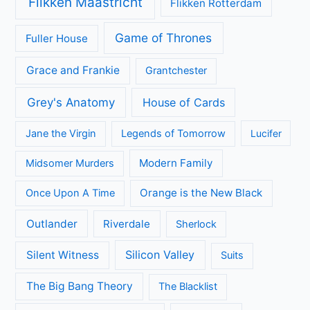
Geen categorie
Kijkcijfers
Nieuws
Review
Series
All Creatures Great and Small
Arrow
A place to call Home
Better Call Saul
Black-ish
Call the Midwife
Brooklyn Nine-Nine
Death in Paradise
Dertigers
Fargo