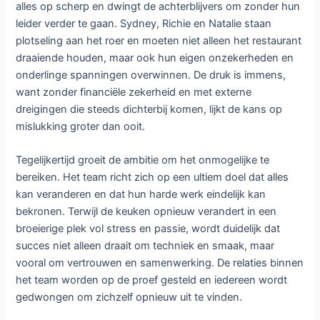
De hitserie
The Bear
keert terug voor een laatste,
allesbepalend hoofdstuk waarin spanning, emotie en
culinaire perfectie samenkomen. Wat begon als het verhaal
van een getroebleerde chef die een bescheiden
familierestaurant probeert te redden, groeit in dit vijfde
seizoen uit tot een alles of niets strijd waarin de toekomst
van het restaurant en de mensen erachter op het spel
staat. Met de release van dit slotseizoen komt een einde
aan een van de meest geprezen televisieseries van de
afgelopen jaren, en dat afscheid belooft zowel intens als
ontroerend te worden.
Het verhaal neemt een onverwachte wending wanneer
Carmen Berzatto besluit de keuken achter zich te laten en