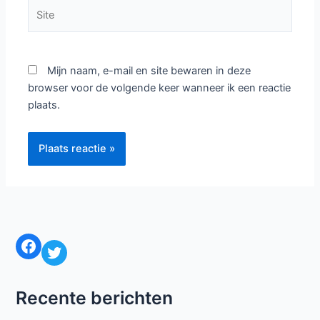
velden zijn gemarkeerd met
*
Typ
hier...
Naam*
E-
mail*