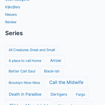
klassenstrijd en een gevaarlijke rivaal
Keuzes en gevoelens botsen in seizoen 3 van My Life with
the Walter Boys
Cooper and Fry op BBC NL: Britse misdaadserie vol
mysterie en spanning
Beck seizoen 11 op NPO 3: nieuwe generatie in Zweedse
misdaadserie
Laatste seizoen van Muertos S.L. brengt chaos en zwarte
humor naar Netflix
Britse misdaadserie Suspect bij VRT1 en Canvas
The Doctor Blake Mysteries: Australisch misdaaddrama vol
geheimen en persoonlijke demonen
Donkere geheimen en paranoia in The Shards op Disney+
Categorieën
Achtergrond