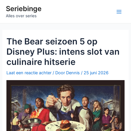
Ga
Seriebinge
naar
Ma
Alles over series
de
inhoud
Me