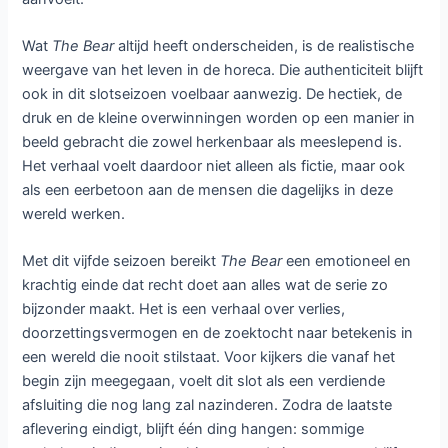
De structuur van dit laatste seizoen grijpt terug naar de
kern van de serie. Met acht afleveringen wordt gekozen
voor een compacte en doelgerichte opbouw waarin elk
moment telt. Doordat alle afleveringen tegelijk beschikbaar
zijn, ontstaat er een intense kijkervaring waarin de
spanning zich zonder onderbreking kan opbouwen. Het
voelt als een zorgvuldig samengesteld menu waarin elke
gang bijdraagt aan een krachtig en samenhangend geheel.
De vertrouwde cast speelt opnieuw een sleutelrol in het
succes van de serie. Jeremy Allen White brengt Carmy tot
leven met een kwetsbaarheid die blijft raken, zelfs wanneer
zijn personage afwezig is in de keuken. Ayo Edebiri geeft
Sydney een indrukwekkende ontwikkeling waarin ambitie
en twijfel hand in hand gaan, terwijl Ebon Moss-Bachrach
als Richie opnieuw laat zien hoe complex en menselijk zijn
personage is. Samen met de rest van het ensemble zorgen
zij voor een dynamiek die zowel rauw als authentiek