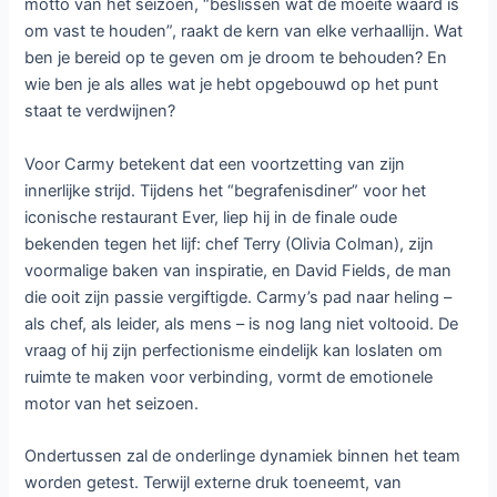
motto van het seizoen, “beslissen wat de moeite waard is
om vast te houden”, raakt de kern van elke verhaallijn. Wat
ben je bereid op te geven om je droom te behouden? En
wie ben je als alles wat je hebt opgebouwd op het punt
staat te verdwijnen?
Voor Carmy betekent dat een voortzetting van zijn
innerlijke strijd. Tijdens het “begrafenisdiner” voor het
iconische restaurant Ever, liep hij in de finale oude
bekenden tegen het lijf: chef Terry (Olivia Colman), zijn
voormalige baken van inspiratie, en David Fields, de man
die ooit zijn passie vergiftigde. Carmy’s pad naar heling –
als chef, als leider, als mens – is nog lang niet voltooid. De
vraag of hij zijn perfectionisme eindelijk kan loslaten om
ruimte te maken voor verbinding, vormt de emotionele
motor van het seizoen.
Ondertussen zal de onderlinge dynamiek binnen het team
worden getest. Terwijl externe druk toeneemt, van