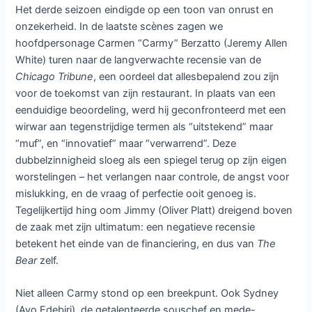
Het derde seizoen eindigde op een toon van onrust en
onzekerheid. In de laatste scènes zagen we
hoofdpersonage Carmen “Carmy” Berzatto (Jeremy Allen
White) turen naar de langverwachte recensie van de
Chicago Tribune
, een oordeel dat allesbepalend zou zijn
voor de toekomst van zijn restaurant. In plaats van een
eenduidige beoordeling, werd hij geconfronteerd met een
wirwar aan tegenstrijdige termen als “uitstekend” maar
“muf”, en “innovatief” maar “verwarrend”. Deze
dubbelzinnigheid sloeg als een spiegel terug op zijn eigen
worstelingen – het verlangen naar controle, de angst voor
mislukking, en de vraag of perfectie ooit genoeg is.
Tegelijkertijd hing oom Jimmy (Oliver Platt) dreigend boven
de zaak met zijn ultimatum: een negatieve recensie
betekent het einde van de financiering, en dus van
The
Bear
zelf.
Niet alleen Carmy stond op een breekpunt. Ook Sydney
(Ayo Edebiri), de getalenteerde souschef en mede-