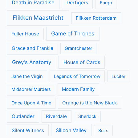
Death in Paradise
Dertigers
Fargo
Flikken Maastricht
Flikken Rotterdam
Game of Thrones
Fuller House
Grace and Frankie
Grantchester
Grey's Anatomy
House of Cards
Jane the Virgin
Legends of Tomorrow
Lucifer
Modern Family
Midsomer Murders
Orange is the New Black
Once Upon A Time
Outlander
Riverdale
Sherlock
Silicon Valley
Silent Witness
Suits