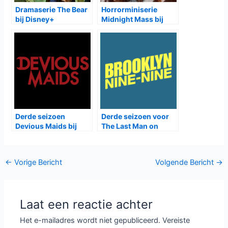
Dramaserie The Bear
Horrorminiserie
bij Disney+
Midnight Mass bij
Netflix
Derde seizoen
Derde seizoen voor
Devious Maids bij
The Last Man on
TLC
Earth, Vierde voor
Brooklyn Nine-Nine,
Tweede voor Lucky
Bericht
←
Vorige Bericht
Volgende Bericht
→
Man
navigatie
Laat een reactie achter
Het e-mailadres wordt niet gepubliceerd.
Vereiste