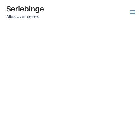
Ga
Seriebinge
naar
Ma
Alles over series
de
inhoud
Me