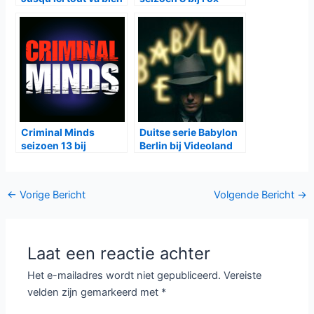
bij Netflix
Criminal Minds
Duitse serie Babylon
seizoen 13 bij
Berlin bij Videoland
Veronica
Bericht
←
Vorige Bericht
Volgende Bericht
→
navigatie
Laat een reactie achter
Het e-mailadres wordt niet gepubliceerd.
Vereiste
velden zijn gemarkeerd met
*