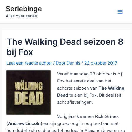
Ga
Seriebinge
naar
Main
Alles over series
de
inhoud
Men
The Walking Dead seizoen 8
bij Fox
Laat een reactie achter
/ Door
Dennis
/
22 oktober 2017
Vanaf maandag 23 oktober is bij
Fox het eerste deel van het
achtste seizoen van
The Walking
Dead
te zien bij Fox. Dit deel telt
acht afleveringen.
Vorig jaar kwamen Rick Grimes
(
Andrew Lincoln
) en zijn groep oog in oog te staan met
hun dodelijkste uitdaging tot nu toe. In Alexandria waren ze