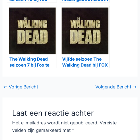
2016
The Walking Dead
Vijfde seizoen The
seizoen 7 bij Fox te
Walking Dead bij FOX
zien
te zien
Bericht
←
Vorige Bericht
Volgende Bericht
→
navigatie
Laat een reactie achter
Het e-mailadres wordt niet gepubliceerd.
Vereiste
velden zijn gemarkeerd met
*