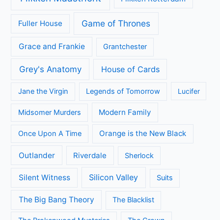
Game of Thrones
Fuller House
Grace and Frankie
Grantchester
Grey's Anatomy
House of Cards
Jane the Virgin
Legends of Tomorrow
Lucifer
Modern Family
Midsomer Murders
Orange is the New Black
Once Upon A Time
Outlander
Riverdale
Sherlock
Silicon Valley
Silent Witness
Suits
The Big Bang Theory
The Blacklist