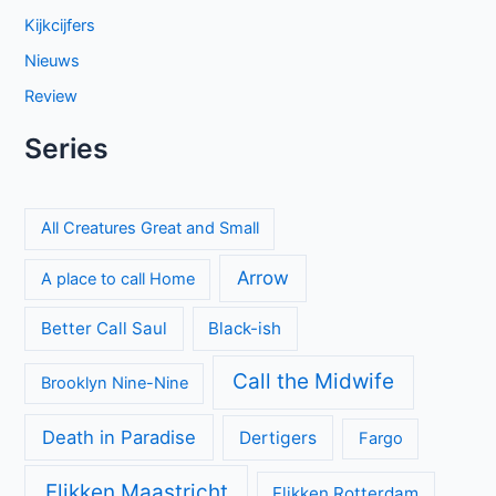
Kijkcijfers
Nieuws
Review
Series
All Creatures Great and Small
Arrow
A place to call Home
Better Call Saul
Black-ish
Call the Midwife
Brooklyn Nine-Nine
Death in Paradise
Dertigers
Fargo
Flikken Maastricht
Flikken Rotterdam