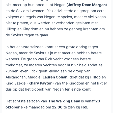
niet meer op hun hoede, tot Negan (
Jeffrey Dean Morgan
)
en de Saviors kwamen. Rick adviseerde de groep om eerst
volgens de regels van Negan te spelen, maar er viel Negan
niet te praten, dus werden er verbonden gesloten met
Hilltop en Kingdom en nu hebben ze genoeg krachten om
de Saviors tegen te gaan.
In het achtste seizoen komt er een grote oorlog tegen
Negan, maar de Saviors zijn met meer en hebben betere
wapens. De groep van Rick vecht voor een betere
toekomst, ze moeten vechten voor hun vrijheid zodat ze
kunnen leven. Rick geeft leiding aan de groep van
Alexandrian, Maggie (
Lauren Cohan
) doet dat bij Hilltop en
King Ezekiel (
Khary Payton
) van the Kingdom en het lijkt er
dus op dat het tijdperk van Negan ten einde komt.
Het achtste seizoen van
The Walking Dead
is vanaf
23
oktober
elke maandag om
22:00
te zien bij
Fox
.