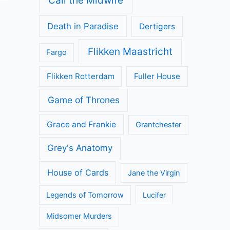
Call the Midwife
Death in Paradise
Dertigers
Flikken Maastricht
Fargo
Flikken Rotterdam
Fuller House
Game of Thrones
Grace and Frankie
Grantchester
Grey's Anatomy
House of Cards
Jane the Virgin
Legends of Tomorrow
Lucifer
Midsomer Murders