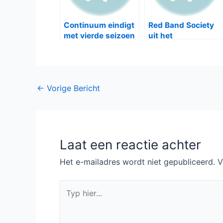
Continuum eindigt
Red Band Society
met vierde seizoen
uit het
uitzendschema
gehaald
Bericht
←
Vorige Bericht
navigatie
Laat een reactie achter
Het e-mailadres wordt niet gepubliceerd.
V
Typ
hier...