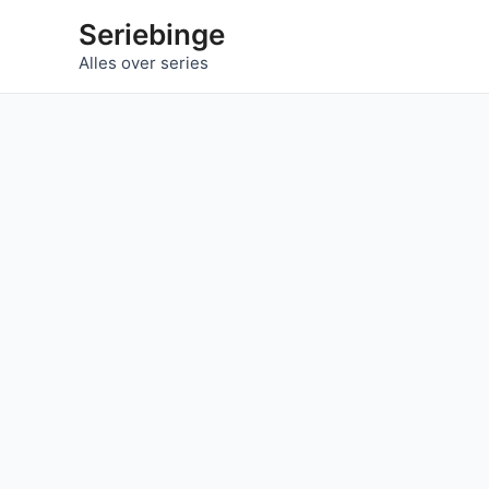
Ga
Seriebinge
naar
Alles over series
de
inhoud