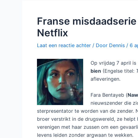
Franse misdaadserie J
Netflix
Laat een reactie achter
/ Door
Dennis
/
6 a
Op vrijdag 7 april i
bien
(Engelse titel:
afleveringen.
Fara Bentayeb (
Naw
nieuwszender die zi
sterpresentator te worden van de zender. N
broer verstrikt in de drugswereld, ze help
verenigen met haar zussen om een gevaarli
levens leiden zonder argwaan te wekken.