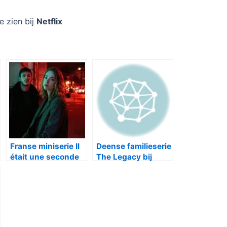
te zien bij
Netflix
Franse miniserie Il
Deense familieserie
était une seconde
The Legacy bij
fois bij Netflix
NPO2