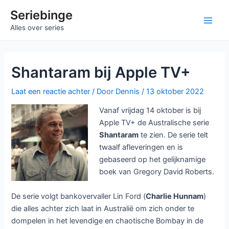
Ga
Seriebinge
naar
Ma
Alles over series
de
inhoud
Me