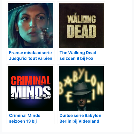
dompelen in het levendige en chaotische Bombay in de
jaren 80. Hij raakt daar bevriend met Prabhu (
Shubham
Saraf
) die ook dienst doet als zijn morele kompas. Ook valt
hij voor Karla (
Antonia Desplat
) die niets liever doet dan
moeilijkheden vermijden. Lin staat uiteindelijk voor de keuze
tussen vrijheid of liefde en alles wat daar bij komt kijken.
Shantaram
is vanaf
14 oktober
elke vrijdag te zien bij
Apple TV+
Gerelateerde Berichten:
Duitse serie Para We
Ziekenhuisserie Dag