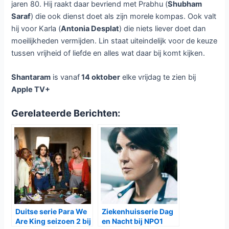
Shantaram bij Apple TV+
Laat een reactie achter
/ Door
Dennis
/
13 oktober 2022
Vanaf vrijdag 14 oktober is bij
Apple TV+ de Australische serie
Shantaram
te zien. De serie telt
twaalf afleveringen en is
gebaseerd op het gelijknamige
boek van Gregory David Roberts.
De serie volgt bankovervaller Lin Ford (
Charlie Hunnam
)
die alles achter zich laat in Australië om zich onder te