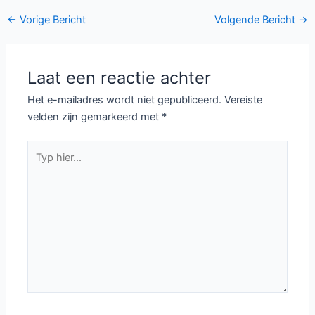
Are King seizoen 2 bij
en Nacht bij NPO1
HBO Max
Franse misdaadserie
The Walking Dead
Jusqu’ici tout va bien
seizoen 8 bij Fox
bij Netflix
Criminal Minds
Duitse serie Babylon
seizoen 13 bij
Berlin bij Videoland
Veronica