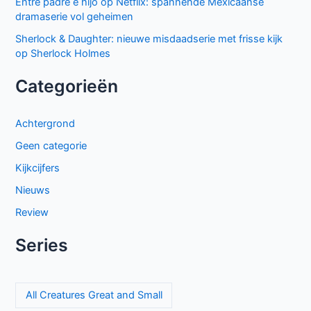
Populair deze week
GIGN op Netflix: Franse actiethriller vol spanning en elite
missies
Sally Lockhart Mysteries brengt duistere Victoriaanse
intriges naar BBC NL
Cooper and Fry op BBC NL: Britse misdaadserie vol
mysterie en spanning
Keuzes en gevoelens botsen in seizoen 3 van My Life with
the Walter Boys
The Hardacres seizoen 2 op BBC NL: nieuw geld,
klassenstrijd en een gevaarlijke rivaal
Beck seizoen 11 op NPO 3: nieuwe generatie in Zweedse
misdaadserie
El mapa de los anhelos op Netflix: ontroerende Spaanse
serie over liefde en verlies
Proyecto Final op Netflix: Mexicaanse tienerthriller over
online haat