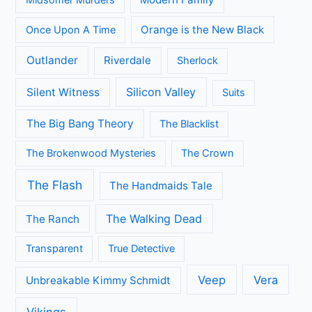
Arrow
A place to call Home
Better Call Saul
Black-ish
Call the Midwife
Brooklyn Nine-Nine
Death in Paradise
Dertigers
Fargo
Flikken Maastricht
Flikken Rotterdam
Game of Thrones
Fuller House
Grace and Frankie
Grantchester
Grey's Anatomy
House of Cards
Jane the Virgin
Legends of Tomorrow
Lucifer