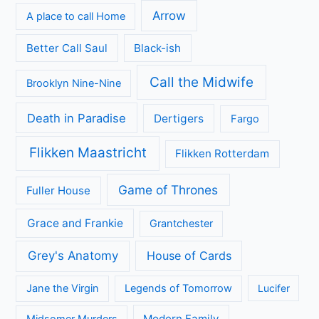
Entre padre e hijo op Netflix: spannende Mexicaanse
dramaserie vol geheimen
Sherlock & Daughter: nieuwe misdaadserie met frisse kijk
op Sherlock Holmes
Categorieën
Achtergrond
Geen categorie
Kijkcijfers
Nieuws
Review
Series
All Creatures Great and Small