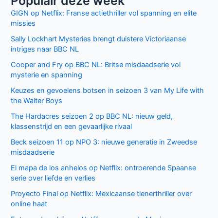
Facebook
Twitter
Recente berichten
Laatste seizoen van Muertos S.L. brengt chaos en zwarte
humor naar Netflix
Donkere geheimen en paranoia in The Shards op Disney+
Keuzes en gevoelens botsen in seizoen 3 van My Life with
the Walter Boys
Ted Lasso seizoen 4: verrassende comeback op Apple
TV+
De andere kant van de Bennet familie komt tot leven in
nieuwe HBO Max serie