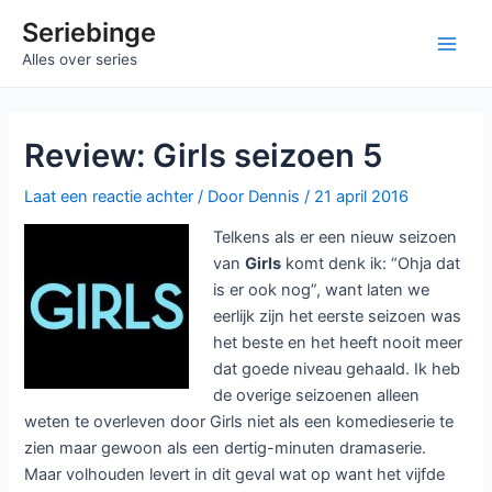
Ga
Seriebinge
naar
Main
Alles over series
de
inhoud
Men
Review: Girls seizoen 5
Laat een reactie achter
/ Door
Dennis
/
21 april 2016
Telkens als er een nieuw seizoen
van
Girls
komt denk ik: “Ohja dat
is er ook nog”, want laten we
eerlijk zijn het eerste seizoen was
het beste en het heeft nooit meer
dat goede niveau gehaald. Ik heb
de overige seizoenen alleen
weten te overleven door Girls niet als een komedieserie te
zien maar gewoon als een dertig-minuten dramaserie.
Maar volhouden levert in dit geval wat op want het vijfde