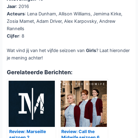
Jaar
: 2016
Acteurs
: Lena Dunham, Allison Williams, Jemima Kirke,
Zosia Mamet, Adam Driver, Alex Karpovsky, Andrew
Rannells
Cijfer
: 8
Wat vind jij van het vijfde seizoen van
Girls
? Laat hieronder
je mening achter!
Gerelateerde Berichten:
Review: Marseille
Review: Call the
seizoen 2
Midwife seizoen 6