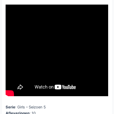
Serie
: Girls – Seizoen 5
Afleveringen
: 10