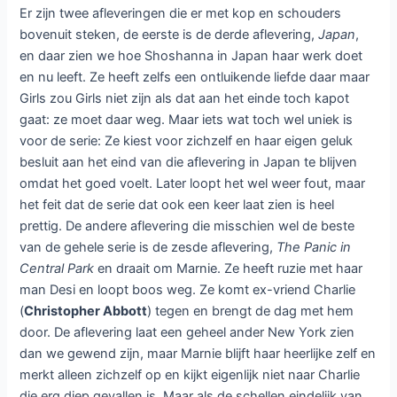
Er zijn twee afleveringen die er met kop en schouders
bovenuit steken, de eerste is de derde aflevering,
Japan
,
en daar zien we hoe Shoshanna in Japan haar werk doet
en nu leeft. Ze heeft zelfs een ontluikende liefde daar maar
Girls zou Girls niet zijn als dat aan het einde toch kapot
gaat: ze moet daar weg. Maar iets wat toch wel uniek is
voor de serie: Ze kiest voor zichzelf en haar eigen geluk
besluit aan het eind van die aflevering in Japan te blijven
omdat het goed voelt. Later loopt het wel weer fout, maar
het feit dat de serie dat ook een keer laat zien is heel
prettig. De andere aflevering die misschien wel de beste
van de gehele serie is de zesde aflevering,
The Panic in
Central Park
en draait om Marnie. Ze heeft ruzie met haar
man Desi en loopt boos weg. Ze komt ex-vriend Charlie
(
Christopher Abbott
) tegen en brengt de dag met hem
door. De aflevering laat een geheel ander New York zien
dan we gewend zijn, maar Marnie blijft haar heerlijke zelf en
merkt alleen zichzelf op en kijkt eigenlijk niet naar Charlie
die erg diep gevallen is. Maar als de schellen eindelijk van