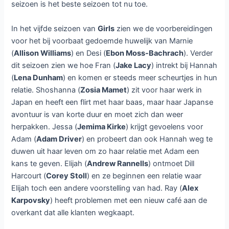
seizoen is het beste seizoen tot nu toe.
In het vijfde seizoen van
Girls
zien we de voorbereidingen
voor het bij voorbaat gedoemde huwelijk van Marnie
(
Allison Williams
) en Desi (
Ebon Moss-Bachrach
). Verder
dit seizoen zien we hoe Fran (
Jake Lacy
) intrekt bij Hannah
(
Lena Dunham
) en komen er steeds meer scheurtjes in hun
relatie. Shoshanna (
Zosia Mamet
) zit voor haar werk in
Japan en heeft een flirt met haar baas, maar haar Japanse
avontuur is van korte duur en moet zich dan weer
herpakken. Jessa (
Jemima Kirke
) krijgt gevoelens voor
Adam (
Adam Driver
) en probeert dan ook Hannah weg te
duwen uit haar leven om zo haar relatie met Adam een
kans te geven. Elijah (
Andrew Rannells
) ontmoet Dill
Harcourt (
Corey Stoll
) en ze beginnen een relatie waar
Elijah toch een andere voorstelling van had. Ray (
Alex
Karpovsky
) heeft problemen met een nieuw café aan de
overkant dat alle klanten wegkaapt.