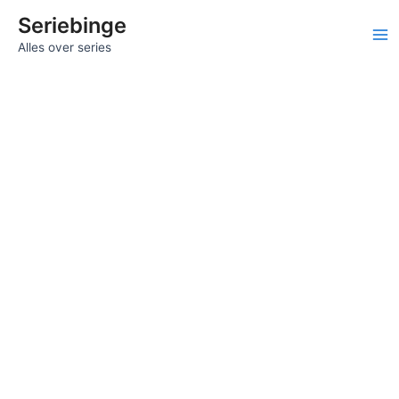
Ga
Seriebinge
naar
Ma
Alles over series
de
inhoud
Me