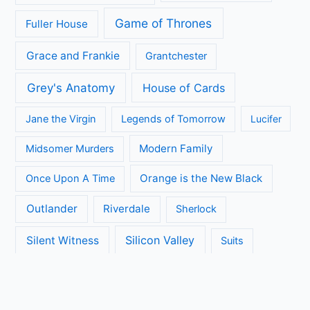
Game of Thrones
Fuller House
Grace and Frankie
Grantchester
Grey's Anatomy
House of Cards
Jane the Virgin
Legends of Tomorrow
Lucifer
Modern Family
Midsomer Murders
Orange is the New Black
Once Upon A Time
Outlander
Riverdale
Sherlock
Silicon Valley
Silent Witness
Suits
The Big Bang Theory
The Blacklist
The Brokenwood Mysteries
The Crown