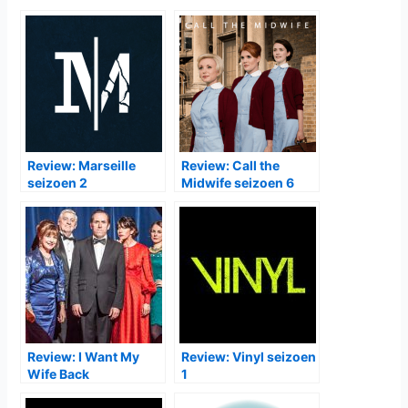
Review: Marseille
Review: Call the
seizoen 2
Midwife seizoen 6
Review: I Want My
Review: Vinyl seizoen
Wife Back
1