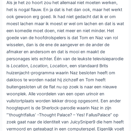
Als je het zo hoort zou het allemaal niet moeten werken,
het is nogal flauw. En ja dat is het dan ook, maar het werkt
ook gewoon erg goed. Ik had niet gedacht dat ik er om
moest lachen maar ik moest er wel om lachen en dat is wat
een komedie moet doen, niet meer en niet minder. Het
goede van de hoofdrolspelers is dat Tom en Naz van rol
wisselen, dan is de ene de aangever en de ander de
afmaker en andersom en dat is mooi en maakt de
personages iets echter. Één van de leukste televisieparodie
is
Location, Location, Location
, een standaard Brits
huizenjacht-programma waarin Naz besloten heeft om
dakloos te worden nadat hij zichzelf en Tom heeft
buitengesloten uit de flat nu op zoek is naar een nieuwe
woonplek. Alle voordelen van een open urinoir en
vuilstortplaats worden lekker droog opgesomt. Een ander
hoogtepunt is de Sherlock-parodie waarin Naz in zijn
“’thoughtfallus’ -Thought Palace? – Yes! FallusPalace” op
zoek gaat naar de identiteit van JuicySniper9 die hem heeft
vermoord en geteabagt in een computerspel. Eigenlijk voelt