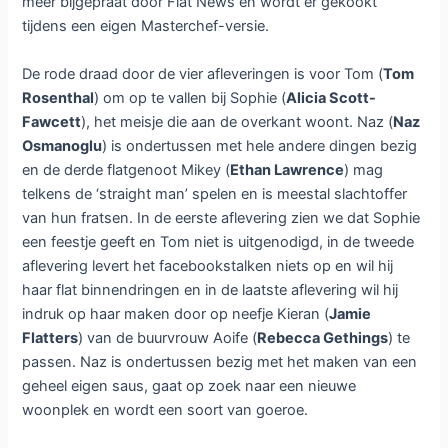
meer bijgepraat door Flat News en wordt er gekookt
tijdens een eigen Masterchef-versie.
De rode draad door de vier afleveringen is voor Tom (
Tom
Rosenthal
) om op te vallen bij Sophie (
Alicia Scott-
Fawcett
), het meisje die aan de overkant woont. Naz (
Naz
Osmanoglu
) is ondertussen met hele andere dingen bezig
en de derde flatgenoot Mikey (
Ethan Lawrence
) mag
telkens de ‘straight man’ spelen en is meestal slachtoffer
van hun fratsen. In de eerste aflevering zien we dat Sophie
een feestje geeft en Tom niet is uitgenodigd, in de tweede
aflevering levert het facebookstalken niets op en wil hij
haar flat binnendringen en in de laatste aflevering wil hij
indruk op haar maken door op neefje Kieran (
Jamie
Flatters
) van de buurvrouw Aoife (
Rebecca Gethings
) te
passen. Naz is ondertussen bezig met het maken van een
geheel eigen saus, gaat op zoek naar een nieuwe
woonplek en wordt een soort van goeroe.