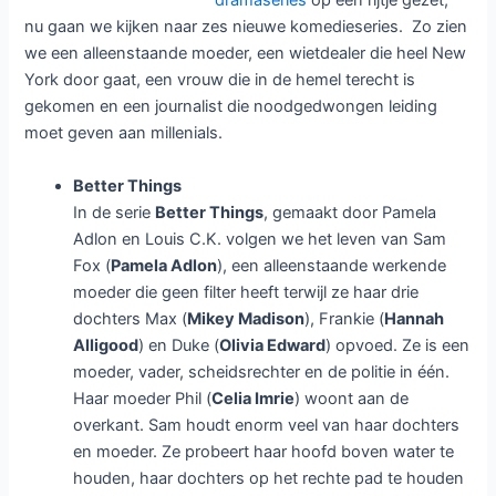
dramaseries
op een rijtje gezet,
nu gaan we kijken naar zes nieuwe komedieseries. Zo zien
we een alleenstaande moeder, een wietdealer die heel New
York door gaat, een vrouw die in de hemel terecht is
gekomen en een journalist die noodgedwongen leiding
moet geven aan millenials.
Better Things
In de serie
Better Things
, gemaakt door Pamela
Adlon en Louis C.K. volgen we het leven van Sam
Fox (
Pamela Adlon
), een alleenstaande werkende
moeder die geen filter heeft terwijl ze haar drie
dochters Max (
Mikey Madison
), Frankie (
Hannah
Alligood
) en Duke (
Olivia Edward
) opvoed. Ze is een
moeder, vader, scheidsrechter en de politie in één.
Haar moeder Phil (
Celia Imrie
) woont aan de
overkant. Sam houdt enorm veel van haar dochters
en moeder. Ze probeert haar hoofd boven water te
houden, haar dochters op het rechte pad te houden