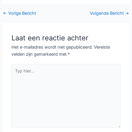
Kevin Can Wait
bekend
Bericht
←
Vorige Bericht
Volgende Bericht
→
navigatie
Laat een reactie achter
Het e-mailadres wordt niet gepubliceerd.
Vereiste
velden zijn gemarkeerd met
*
Typ
hier...