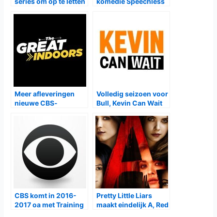
series om op te letten
komedie Speechless
in najaar 2017
bij Comedy Central
Meer afleveringen
Volledig seizoen voor
nieuwe CBS-
Bull, Kevin Can Wait
komedies, Viceland
en MacGyver
met What Would
Diplo do?
CBS komt in 2016-
Pretty Little Liars
2017 oa met Training
maakt eindelijk A, Red
Day, MacGyver en
Coat en Black Widow