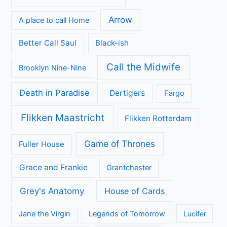
Arrow
A place to call Home
Better Call Saul
Black-ish
Call the Midwife
Brooklyn Nine-Nine
Death in Paradise
Dertigers
Fargo
Flikken Maastricht
Flikken Rotterdam
Game of Thrones
Fuller House
Grace and Frankie
Grantchester
Grey's Anatomy
House of Cards
Jane the Virgin
Legends of Tomorrow
Lucifer