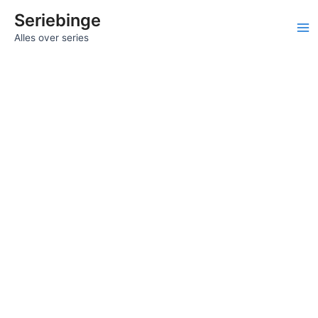
Ga
Seriebinge
naar
Ma
Alles over series
de
inhoud
Me