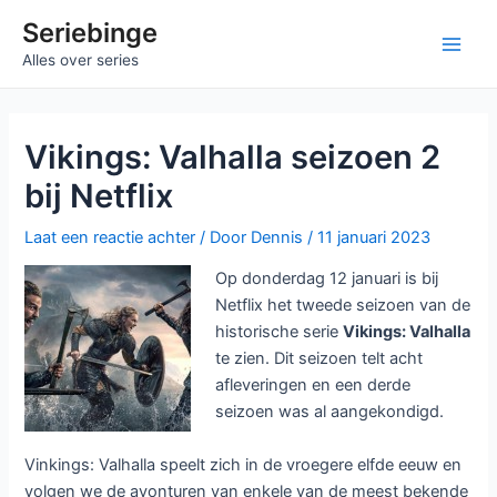
Ga
Seriebinge
naar
Main
Alles over series
de
inhoud
Men
Vikings: Valhalla seizoen 2
bij Netflix
Laat een reactie achter
/ Door
Dennis
/
11 januari 2023
Op donderdag 12 januari is bij
Netflix het tweede seizoen van de
historische serie
Vikings: Valhalla
te zien. Dit seizoen telt acht
afleveringen en een derde
seizoen was al aangekondigd.
Vinkings: Valhalla speelt zich in de vroegere elfde eeuw en
volgen we de avonturen van enkele van de meest bekende