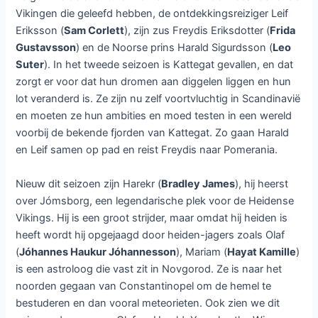
Vikingen die geleefd hebben, de ontdekkingsreiziger Leif
Eriksson (
Sam Corlett
), zijn zus Freydis Eriksdotter (
Frida
Gustavsson
) en de Noorse prins Harald Sigurdsson (
Leo
Suter
). In het tweede seizoen is Kattegat gevallen, en dat
zorgt er voor dat hun dromen aan diggelen liggen en hun
lot veranderd is. Ze zijn nu zelf voortvluchtig in Scandinavië
en moeten ze hun ambities en moed testen in een wereld
voorbij de bekende fjorden van Kattegat. Zo gaan Harald
en Leif samen op pad en reist Freydis naar Pomerania.
Nieuw dit seizoen zijn Harekr (
Bradley James
), hij heerst
over Jómsborg, een legendarische plek voor de Heidense
Vikings. Hij is een groot strijder, maar omdat hij heiden is
heeft wordt hij opgejaagd door heiden-jagers zoals Olaf
(
Jóhannes Haukur Jóhannesson
), Mariam (
Hayat Kamille
)
is een astroloog die vast zit in Novgorod. Ze is naar het
noorden gegaan van Constantinopel om de hemel te
bestuderen en dan vooral meteorieten. Ook zien we dit