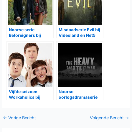
Noorse serie
Misdaadserie Evil bij
Beforeigners bij
Videoland en Net5
Ziggo
Vijfde seizoen
Noorse
Workaholics bij
oorlogsdramaserie
Comedy Central
The Heavy Water War
op Film1
Bericht
←
Vorige Bericht
Volgende Bericht
→
navigatie