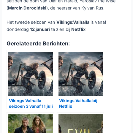
seizoen de oom van Olaf en Harald, Yaroslav the Wise
(
Marcin Dorociński
), de heerser van Kyivan Rus.
Het tweede seizoen van
Vikings:Valhalla
is vanaf
donderdag
12 januari
te zien bij
Netflix
Gerelateerde Berichten:
Vikings Valhalla
Vikings Valhalla bij
seizoen 3 vanaf 11 juli
Netflix
bij Netflix