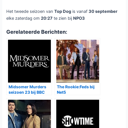
Het tweede seizoen van
Top Dog
is vanaf
30 september
elke zaterdag om
20:27
te zien bij
NPO3
Gerelateerde Berichten:
Midsomer Murders
The Rookie:Feds bij
seizoen 23 bij BBC
Net5
First, VRT1 en NPO2