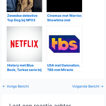
Zweedse detective
Cinemax met Warrior,
Top Dog bij NPO3
Showtime met
Escape at Dannemora
History met Blue
USA met Damnation,
Book, Turkse serie bij
TBS met Miracle
Netflix
Workers
Bericht
←
Vorige Bericht
Volgende Bericht
→
navigatie
Laat een reactie achter