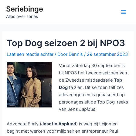
Ga
Seriebinge
naar
Main
Alles over series
de
inhoud
Men
Top Dog seizoen 2 bij NPO3
Laat een reactie achter
/ Door
Dennis
/
29 september 2023
Vanaf zaterdag 30 september is
bij NPO3 het tweede seizoen van
de Zweedse misdaadserie
Top
Dog
te zien. Dit seizoen telt zes
afleveringen en is gebaseerd op
personages uit de Top Dog-reeks
van
Jens Lapidus
.
Advocate Emily (
Josefin Asplund
) is weg bij Leijon en
begint met werken voor miljonair en entrepreneur Paul