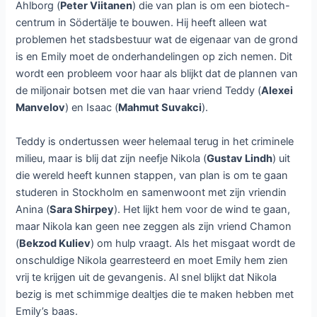
Ahlborg (
Peter Viitanen
) die van plan is om een biotech-
centrum in Södertälje te bouwen. Hij heeft alleen wat
problemen het stadsbestuur wat de eigenaar van de grond
is en Emily moet de onderhandelingen op zich nemen. Dit
wordt een probleem voor haar als blijkt dat de plannen van
de miljonair botsen met die van haar vriend Teddy (
Alexei
Manvelov
) en Isaac (
Mahmut Suvakci
).
Teddy is ondertussen weer helemaal terug in het criminele
milieu, maar is blij dat zijn neefje Nikola (
Gustav Lindh
) uit
die wereld heeft kunnen stappen, van plan is om te gaan
studeren in Stockholm en samenwoont met zijn vriendin
Anina (
Sara Shirpey
). Het lijkt hem voor de wind te gaan,
maar Nikola kan geen nee zeggen als zijn vriend Chamon
(
Bekzod Kuliev
) om hulp vraagt. Als het misgaat wordt de
onschuldige Nikola gearresteerd en moet Emily hem zien
vrij te krijgen uit de gevangenis. Al snel blijkt dat Nikola
bezig is met schimmige dealtjes die te maken hebben met
Emily’s baas.