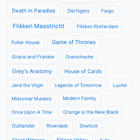
Death in Paradise
Dertigers
Fargo
Flikken Maastricht
Flikken Rotterdam
Game of Thrones
Fuller House
Grace and Frankie
Grantchester
Grey's Anatomy
House of Cards
Jane the Virgin
Legends of Tomorrow
Lucifer
Modern Family
Midsomer Murders
Orange is the New Black
Once Upon A Time
Outlander
Riverdale
Sherlock