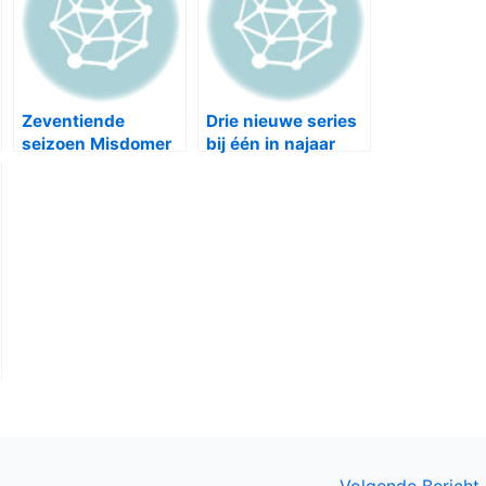
Zeventiende
Drie nieuwe series
seizoen Misdomer
bij één in najaar
Murders bij één in
2015
september
Volgende Bericht