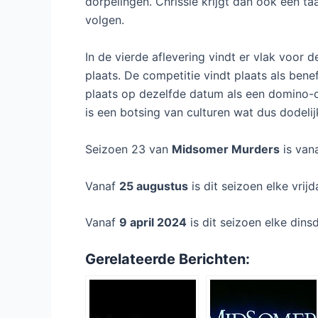
dorpelingen. Chrissie krijgt dan ook een t
volgen.
In de vierde aflevering vindt er vlak voor
plaats. De competitie vindt plaats als bene
plaats op dezelfde datum als een domino-co
is een botsing van culturen wat dus dodelij
Seizoen 23 van
Midsomer Murders
is van
Vanaf
25 augustus
is dit seizoen elke vri
Vanaf
9 april 2024
is dit seizoen elke din
Gerelateerde Berichten: