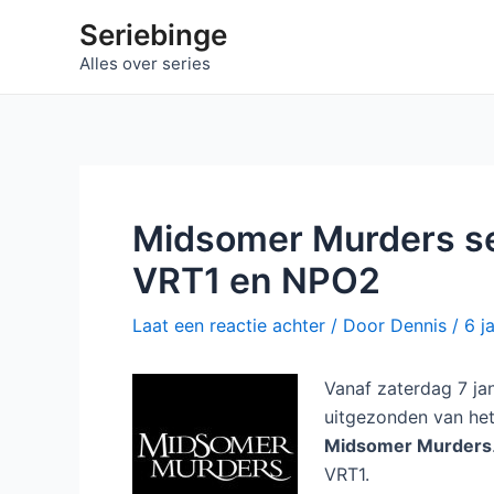
Ga
Seriebinge
naar
Alles over series
de
inhoud
Midsomer Murders sei
VRT1 en NPO2
Laat een reactie achter
/ Door
Dennis
/
6 j
Vanaf zaterdag 7 jan
uitgezonden van het 
Midsomer Murders
VRT1.