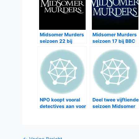
Midsomer Murders
Midsomer Murders
seizoen 22 bij
seizoen 17 bij BBC
NPO2 en één
First
NPO koopt vooral
Deel twee vijftiende
detectives aan voor
seizoen Midsomer
2015-2016
Murders bij NPO1
Bericht
←
Vorige Bericht