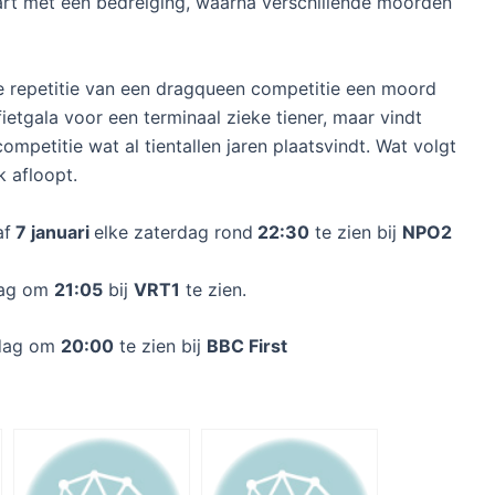
aart met een bedreiging, waarna verschillende moorden
 de repetitie van een dragqueen competitie een moord
fietgala voor een terminaal zieke tiener, maar vindt
mpetitie wat al tientallen jaren plaatsvindt. Wat volgt
k afloopt.
af
7 januari
elke zaterdag rond
22:30
te zien bij
NPO2
jdag om
21:05
bij
VRT1
te zien.
sdag om
20:00
te zien bij
BBC First