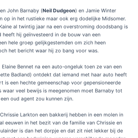
sen John Barnaby (
Neil Dudgeon
) en Jamie Winter
n op in het rustieke maar ook erg dodelijke Midsomer.
 Kaine al twintig jaar na een overstroming doodsbang is
d heeft hij geïnvesteerd in de bouw van een
j een hele groep gelijkgestemden om zich heen
och het bericht waar hij zo bang voor was.
t Elaine Bennet na een auto-ongeluk toen ze van een
nette Badland) ontdekt dat iemand met haar auto heeft
urt is een hechte gemeenschap voor gepensioneerde
is waar veel bewijs is meegenomen moet Barnaby tot
een oud agent zou kunnen zijn.
Chrissie Larkton een bakkerij hebben in een molen in
l eeuwen in het bezit van de familie van Chrissie en
lairder is dan het dorpje en dat zit niet lekker bij de