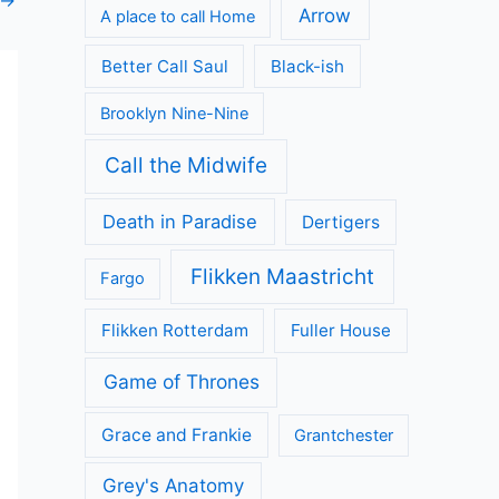
Arrow
A place to call Home
Better Call Saul
Black-ish
Brooklyn Nine-Nine
Call the Midwife
Death in Paradise
Dertigers
Flikken Maastricht
Fargo
Flikken Rotterdam
Fuller House
Game of Thrones
Grace and Frankie
Grantchester
Grey's Anatomy