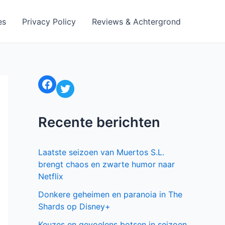
es
Privacy Policy
Reviews & Achtergrond
Facebook
Twitter
Recente berichten
Laatste seizoen van Muertos S.L.
brengt chaos en zwarte humor naar
Netflix
Donkere geheimen en paranoia in The
Shards op Disney+
Keuzes en gevoelens botsen in seizoen