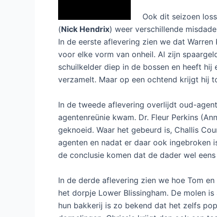
Ook dit seizoen los
(
Nick Hendrix
) weer verschillende misdade
In de eerste aflevering zien we dat Warren
voor elke vorm van onheil. Al zijn spaargel
schuilkelder diep in de bossen en heeft hi
verzamelt. Maar op een ochtend krijgt hij t
In de tweede aflevering overlijdt oud-agen
agentenreünie kwam. Dr. Fleur Perkins (An
geknoeid. Waar het gebeurd is, Challis Co
agenten en nadat er daar ook ingebroken 
de conclusie komen dat de dader wel eens 
In de derde aflevering zien we hoe Tom en 
het dorpje Lower Blissingham. De molen is a
hun bakkerij is zo bekend dat het zelfs popu