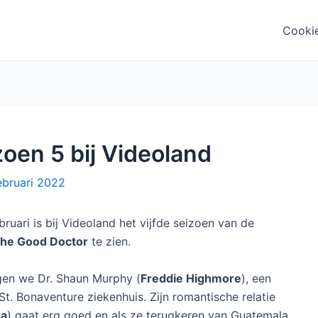
Cooki
oen 5 bij Videoland
ebruari 2022
uari is bij Videoland het vijfde seizoen van de
he Good Doctor
te zien.
gen we Dr. Shaun Murphy (
Freddie Highmore
), een
 St. Bonaventure ziekenhuis. Zijn romantische relatie
ra
) gaat erg goed en als ze terugkeren van Guatemala