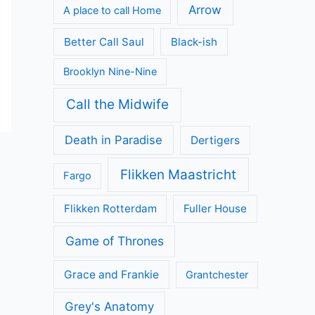
Arrow
A place to call Home
Better Call Saul
Black-ish
Brooklyn Nine-Nine
Call the Midwife
Death in Paradise
Dertigers
Flikken Maastricht
Fargo
Flikken Rotterdam
Fuller House
Game of Thrones
Grace and Frankie
Grantchester
Grey's Anatomy