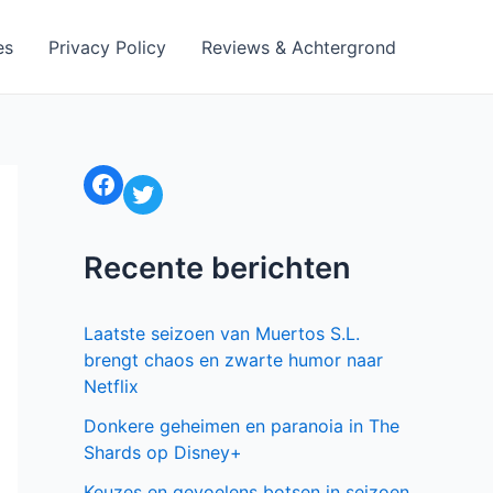
es
Privacy Policy
Reviews & Achtergrond
Facebook
Twitter
Recente berichten
Laatste seizoen van Muertos S.L.
brengt chaos en zwarte humor naar
Netflix
Donkere geheimen en paranoia in The
Shards op Disney+
Keuzes en gevoelens botsen in seizoen