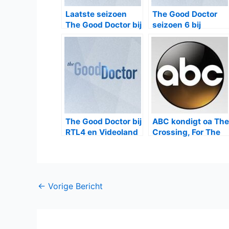
Laatste seizoen
The Good Doctor
The Good Doctor bij
seizoen 6 bij
Videoland
Videoland
The Good Doctor bij
ABC kondigt oa The
RTL4 en Videoland
Crossing, For The
People en The
Mayer aan
Bericht
←
Vorige Bericht
navigatie