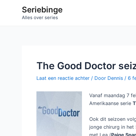
Ga
Seriebinge
naar
Alles over series
de
inhoud
The Good Doctor seiz
Laat een reactie achter
/ Door
Dennis
/
6 f
Vanaf maandag 7 febr
Amerikaanse serie
T
Ook dit seizoen vol
jonge chirurg in het
met Lea (
Paige Spa