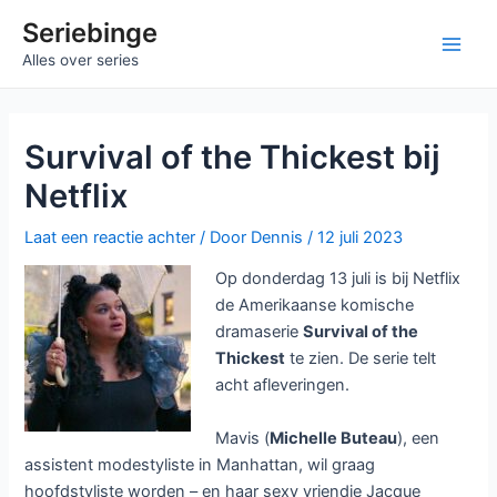
Ga
Seriebinge
naar
Ma
Alles over series
de
inhoud
Me