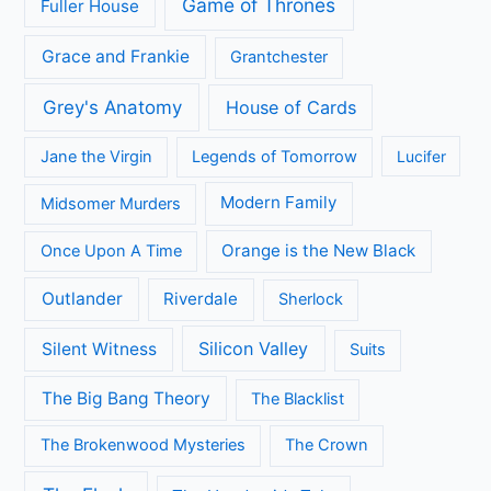
Nieuws
Review
Series
All Creatures Great and Small
Arrow
A place to call Home
Better Call Saul
Black-ish
Call the Midwife
Brooklyn Nine-Nine
Death in Paradise
Dertigers
Fargo
Flikken Maastricht
Flikken Rotterdam