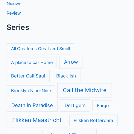
the Walter Boys
Cooper and Fry op BBC NL: Britse misdaadserie vol
mysterie en spanning
Beck seizoen 11 op NPO 3: nieuwe generatie in Zweedse
misdaadserie
Laatste seizoen van Muertos S.L. brengt chaos en zwarte
humor naar Netflix
De andere kant van de Bennet familie komt tot leven in
nieuwe HBO Max serie
Donkere geheimen en paranoia in The Shards op Disney+
Britse misdaadserie Suspect bij VRT1 en Canvas
Categorieën
Achtergrond
Geen categorie
Kijkcijfers