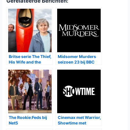
hoofdstyliste worden – en haar sexy vriendje Jacque
(
Taylor Selé
), een fotograaf, steunt haar bij elke stap die ze
zet. Hij helpt haar zelfs aan een interview bij Essence. Maar
ondanks al zijn beloften van liefde en toewijding, vindt
Mavis hem later in bed met een andere vrouw. Dus verhuist
ze van hun luxe appartement in Manhattan naar een
krappe woning in Brooklyn met Jade (
Liza Treyger
), een
vreemde huisgenoot. Het is best moeilijk – en een single
dertiger zijn kan lastig zijn – maar Mavis is vastbesloten om
van haar leven te genieten en furore te maken in de mode-
industrie – zelfs zonder de steun van Jacque. Gelukkig zijn
haar beste vrienden Khalil (
Tone Bell
) en Marley (
Tasha
Smith
) er altijd om haar aan te moedigen haar beste zelf te
zijn of om haar te laten weten wanneer ze aan het
ontsporen is.
Survival of the Thickest
is vanaf donderdag
13 juli
te zien
bij
Netflix