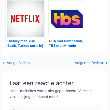
Gerelateerde Berichten:
Britse serie The Thief,
Midsomer Murders
His Wife and the
seizoen 23 bij BBC
Canoe bij NPO2
First, VRT1 en NPO2
The Rookie:Feds bij
Cinemax met Warrior,
Net5
Showtime met