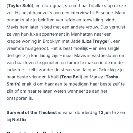
Survival of the Thickest bij
Netflix
Laat een reactie achter
/ Door
Dennis
/
12 juli 2023
Op donderdag 13 juli is bij Netflix
de Amerikaanse komische
dramaserie
Survival of the
Thickest
te zien. De serie telt
acht afleveringen.
Mavis (
Michelle Buteau
), een
assistent modestyliste in Manhattan, wil graag