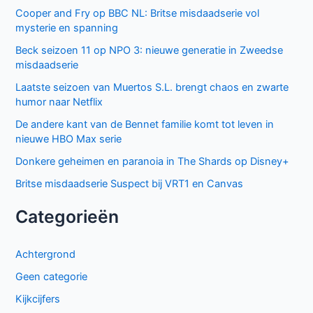
humor naar Netflix
Donkere geheimen en paranoia in The Shards op Disney+
Keuzes en gevoelens botsen in seizoen 3 van My Life with
the Walter Boys
Ted Lasso seizoen 4: verrassende comeback op Apple
TV+
De andere kant van de Bennet familie komt tot leven in
nieuwe HBO Max serie
Populair deze week
GIGN op Netflix: Franse actiethriller vol spanning en elite
missies
Sally Lockhart Mysteries brengt duistere Victoriaanse
intriges naar BBC NL
The Hardacres seizoen 2 op BBC NL: nieuw geld,
klassenstrijd en een gevaarlijke rivaal
Keuzes en gevoelens botsen in seizoen 3 van My Life with