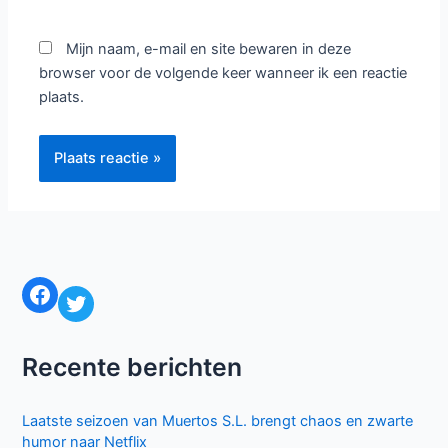
Typ
hier...
Naam*
E-
mail*
Site