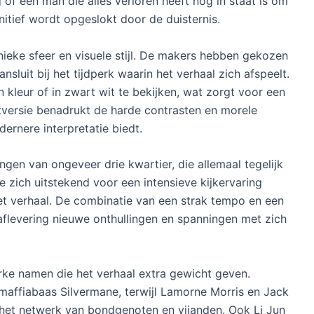
 of een man die alles verloren heeft nog in staat is om
nitief wordt opgeslokt door de duisternis.
nieke sfeer en visuele stijl. De makers hebben gekozen
nsluit bij het tijdperk waarin het verhaal zich afspeelt.
n kleur of in zwart wit te bekijken, wat zorgt voor een
tversie benadrukt de harde contrasten en morele
dernere interpretatie biedt.
ingen van ongeveer drie kwartier, die allemaal tegelijk
 zich uitstekend voor een intensieve kijkervaring
et verhaal. De combinatie van een strak tempo en een
 aflevering nieuwe onthullingen en spanningen met zich
rke namen die het verhaal extra gewicht geven.
affiabaas Silvermane, terwijl Lamorne Morris en Jack
n het netwerk van bondgenoten en vijanden. Ook Li Jun