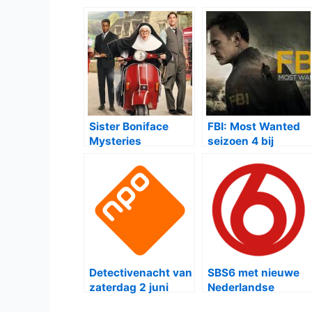
Sister Boniface
FBI: Most Wanted
Mysteries
seizoen 4 bij
Kerstspecial 2023
Veronica
bij BBC First
Detectivenacht van
SBS6 met nieuwe
zaterdag 2 juni
Nederlandse
2018
politieserie: DNA