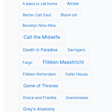
Arrow
A place to call Home
Better Call Saul
Black-ish
Brooklyn Nine-Nine
Call the Midwife
Death in Paradise
Dertigers
Flikken Maastricht
Fargo
Flikken Rotterdam
Fuller House
Game of Thrones
Grace and Frankie
Grantchester
Grey's Anatomy