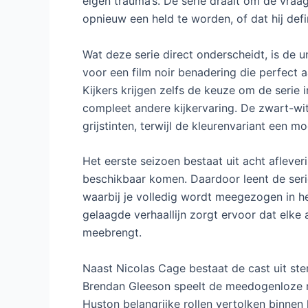
eigen trauma’s. De serie draait om de vraag
opnieuw een held te worden, of dat hij defi
Wat deze serie direct onderscheidt, is de u
voor een film noir benadering die perfect aa
Kijkers krijgen zelfs de keuze om de serie i
compleet andere kijkervaring. De zwart-wi
grijstinten, terwijl de kleurenvariant een mo
Het eerste seizoen bestaat uit acht aflever
beschikbaar komen. Daardoor leent de serie
waarbij je volledig wordt meegezogen in h
gelaagde verhaallijn zorgt ervoor dat elke
meebrengt.
Naast Nicolas Cage bestaat de cast uit ste
Brendan Gleeson speelt de meedogenloze m
Huston belangrijke rollen vertolken binne