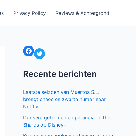
es
Privacy Policy
Reviews & Achtergrond
Facebook
Twitter
Recente berichten
Laatste seizoen van Muertos S.L.
brengt chaos en zwarte humor naar
Netflix
Donkere geheimen en paranoia in The
Shards op Disney+
Keuzes en gevoelens botsen in seizoen