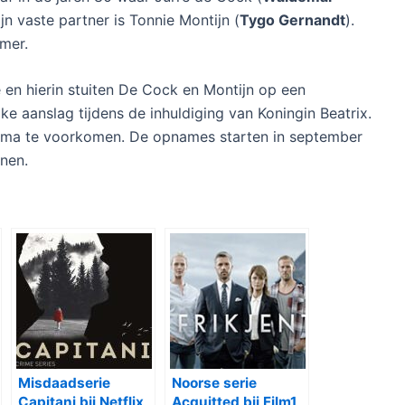
jn vaste partner is Tonnie Montijn (
Tygo Gernandt
).
ömer.
e en hierin stuiten De Cock en Montijn op een
e aanslag tijdens de inhuldiging van Koningin Beatrix.
rama te voorkomen. De opnames starten in september
nen.
Misdaadserie
Noorse serie
Capitani bij Netflix
Acquitted bij Film1