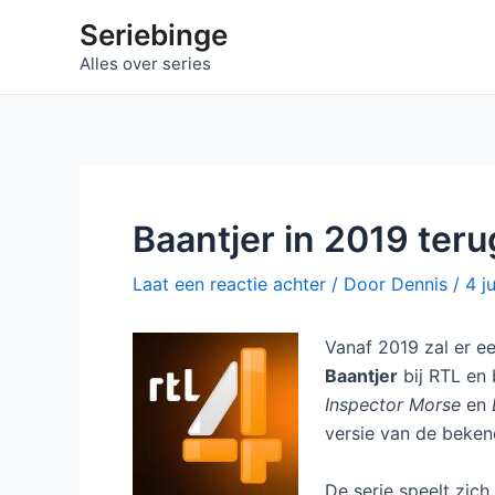
Ga
Seriebinge
naar
Alles over series
de
inhoud
Baantjer in 2019 teru
Laat een reactie achter
/ Door
Dennis
/
4 j
Vanaf 2019 zal er ee
Baantjer
bij RTL en 
Inspector Morse
en
versie van de beke
De serie speelt zich