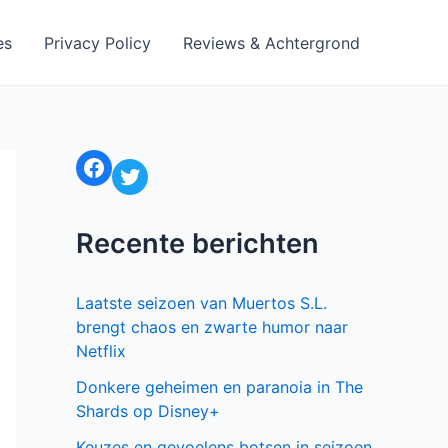
es
Privacy Policy
Reviews & Achtergrond
Facebook
Twitter
Recente berichten
Laatste seizoen van Muertos S.L.
brengt chaos en zwarte humor naar
Netflix
Donkere geheimen en paranoia in The
Shards op Disney+
Keuzes en gevoelens botsen in seizoen