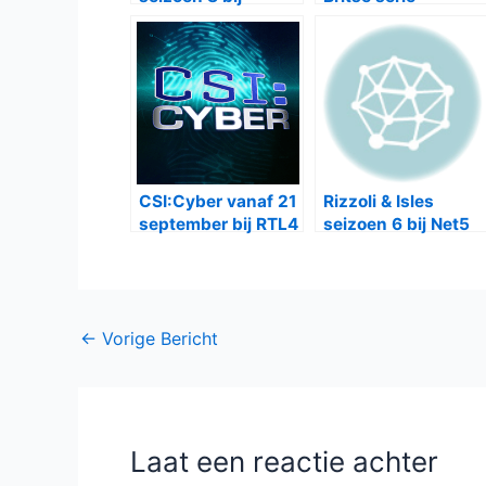
Videoland
Keeping Faith bij
één
CSI:Cyber vanaf 21
Rizzoli & Isles
september bij RTL4
seizoen 6 bij Net5
Bericht
←
Vorige Bericht
navigatie
Laat een reactie achter