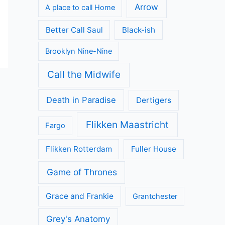
Arrow
A place to call Home
Better Call Saul
Black-ish
Brooklyn Nine-Nine
Call the Midwife
Death in Paradise
Dertigers
Flikken Maastricht
Fargo
Flikken Rotterdam
Fuller House
Game of Thrones
Grace and Frankie
Grantchester
Grey's Anatomy