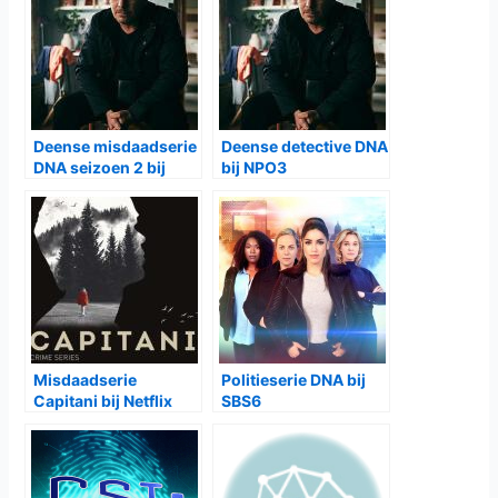
Deense misdaadserie
Deense detective DNA
DNA seizoen 2 bij
bij NPO3
NPO3
Misdaadserie
Politieserie DNA bij
Capitani bij Netflix
SBS6