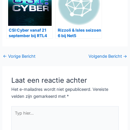
CSI:Cyber vanaf 21
Rizzoli & Isles seizoen
september bij RTL4
6 bij Net5
Bericht
←
Vorige Bericht
Volgende Bericht
→
navigatie
Laat een reactie achter
Het e-mailadres wordt niet gepubliceerd.
Vereiste
velden zijn gemarkeerd met
*
Typ
hier...