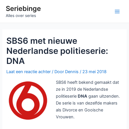
Ga
Seriebinge
naar
Main
Alles over series
de
inhoud
Men
SBS6 met nieuwe
Nederlandse politieserie:
DNA
Laat een reactie achter
/ Door
Dennis
/
23 mei 2018
SBS6 heeft bekend gemaakt dat
ze in 2019 de Nederlandse
politieserie
DNA
gaan uitzenden.
De serie is van dezelfde makers
als Divorce en Gooische
Vrouwen.