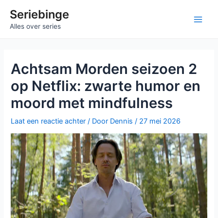
Ga
Seriebinge
naar
Main
Alles over series
de
inhoud
Men
Achtsam Morden seizoen 2
op Netflix: zwarte humor en
moord met mindfulness
Laat een reactie achter
/ Door
Dennis
/
27 mei 2026