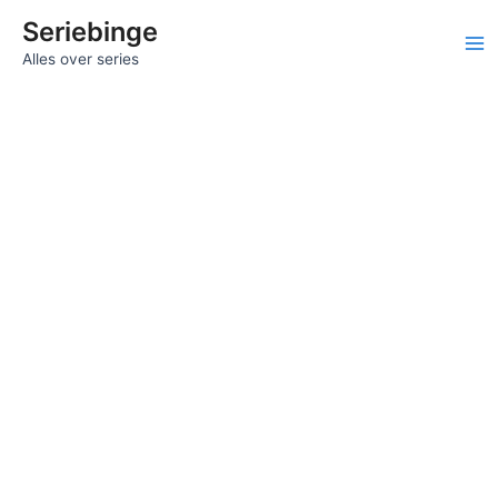
Ga
Seriebinge
naar
Ma
Alles over series
de
inhoud
Me