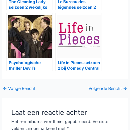
The Cleaning Lady
Le Bureau des
seizoen 2 wekelijks
légendes seizoen 2
bij HBO Max
bij canvas
Psychologische
Life in Pieces seizoen
thriller Devil’s
2 bij Comedy Central
Playground bij SBS9
Bericht
←
Vorige Bericht
Volgende Bericht
→
navigatie
Laat een reactie achter
Het e-mailadres wordt niet gepubliceerd.
Vereiste
velden zijn gemarkeerd met
*