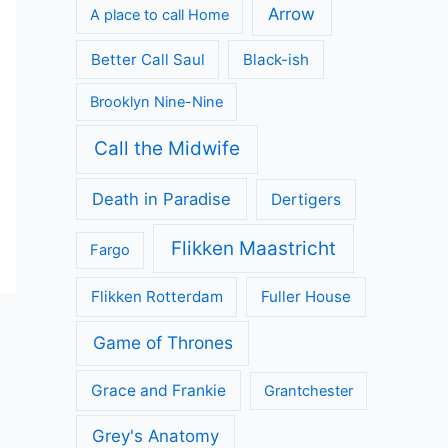
Arrow
A place to call Home
Better Call Saul
Black-ish
Brooklyn Nine-Nine
Call the Midwife
Death in Paradise
Dertigers
Flikken Maastricht
Fargo
Flikken Rotterdam
Fuller House
Game of Thrones
Grace and Frankie
Grantchester
Grey's Anatomy