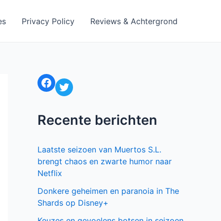
es
Privacy Policy
Reviews & Achtergrond
Facebook
Twitter
Recente berichten
Laatste seizoen van Muertos S.L.
brengt chaos en zwarte humor naar
Netflix
Donkere geheimen en paranoia in The
Shards op Disney+
Keuzes en gevoelens botsen in seizoen