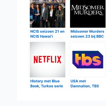
NCIS seizoen 21 en
Midsomer Murders
NCIS Hawai’i
seizoen 23 bij BBC
seizoen 3 bij Net5
First, VRT1 en
NPO2
History met Blue
USA met
Book, Turkse serie
Damnation, TBS
bij Netflix
met Miracle
Workers