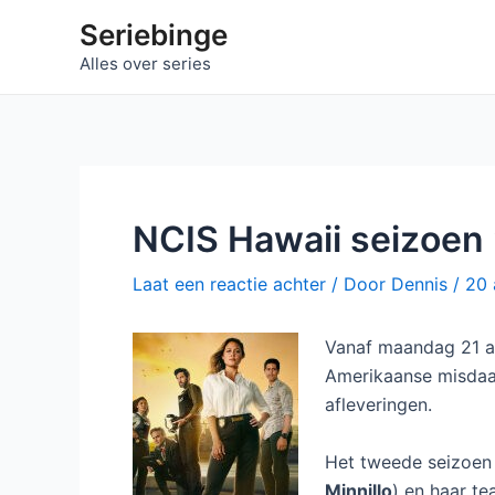
Ga
Seriebinge
naar
Alles over series
de
inhoud
NCIS Hawaii seizoen 
Laat een reactie achter
/ Door
Dennis
/
20 
Vanaf maandag 21 au
Amerikaanse misda
afleveringen.
Het tweede seizoen 
Minnillo
) en haar t