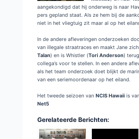
aangekondigd dat hij onderweg is naar Ha
pers gepland staat. Als ze hem bij de aankom
niet in het vliegtuig zit maar al op het eila
In de andere afleveringen onderzoeken doo
van illegale straatraces en maakt Jane zic
Talan
) en is Whistler (
Tori Anderson
) teru
collega’s voor te stellen. In een andere afl
als het team onderzoek doet blijkt de marin
van een seriemoordenaar op het eiland.
Het tweede seizoen van
NCIS Hawaii
is va
Net5
Gerelateerde Berichten: