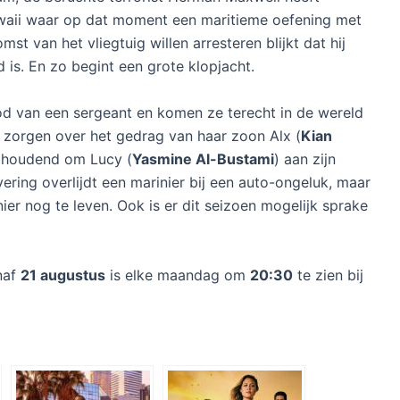
waii waar op dat moment een maritieme oefening met
st van het vliegtuig willen arresteren blijkt dat hij
nd is. En zo begint een grote klopjacht.
d van een sergeant en komen ze terecht in de wereld
h zorgen over het gedrag van haar zoon Alx (
Kian
ghoudend om Lucy (
Yasmine Al-Bustami
) aan zijn
evering overlijdt een marinier bij een auto-ongeluk, maar
ier nog te leven. Ook is er dit seizoen mogelijk sprake
naf
21 augustus
is elke maandag om
20:30
te zien bij