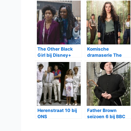
The Other Black
Komische
Girl bij Disney+
dramaserie The
Change bij BBC
First
Herenstraat 10 bij
Father Brown
ONS
seizoen 6 bij BBC
First