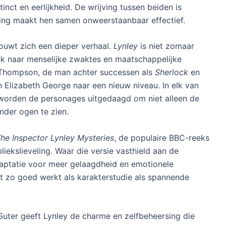
tinct en eerlijkheid. De wrijving tussen beiden is
ning maakt hen samen onweerstaanbaar effectief.
ouwt zich een dieper verhaal.
Lynley
is niet zomaar
 naar menselijke zwaktes en maatschappelijke
e Thompson, de man achter successen als
Sherlock
en
n Elizabeth George naar een nieuw niveau. In elk van
 worden de personages uitgedaagd om niet alleen de
nder ogen te zien.
he Inspector Lynley Mysteries
, de populaire BBC-reeks
iekslieveling. Waar die versie vasthield aan de
adaptatie voor meer gelaagdheid en emotionele
et zo goed werkt als karakterstudie als spannende
 Suter geeft Lynley de charme en zelfbeheersing die