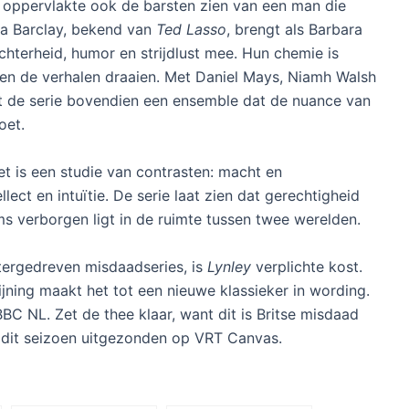
de oppervlakte ook de barsten zien van een man die
ia Barclay, bekend van
Ted Lasso
, brengt als Barbara
chterheid, humor en strijdlust mee. Hun chemie is
en de verhalen draaien. Met Daniel Mays, Niamh Walsh
jgt de serie bovendien een ensemble dat de nuance van
oet.
t is een studie van contrasten: macht en
llect en intuïtie. De serie laat zien dat gerechtigheid
s verborgen ligt in de ruimte tussen twee werelden.
tergedreven misdaadseries, is
Lynley
verplichte kost.
ijning maakt het tot een nieuwe klassieker in wording.
C NL. Zet de thee klaar, want dit is Britse misdaad
t dit seizoen uitgezonden op VRT Canvas.