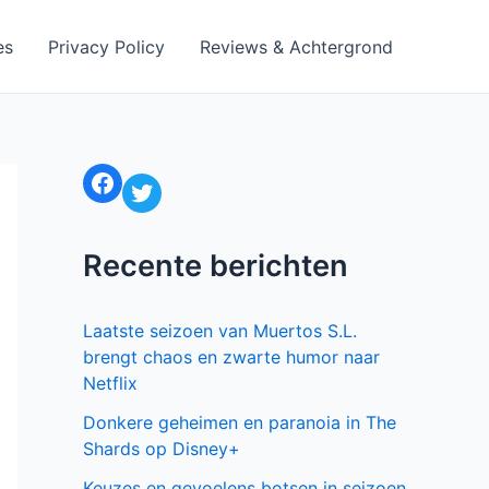
es
Privacy Policy
Reviews & Achtergrond
Facebook
Twitter
Recente berichten
Laatste seizoen van Muertos S.L.
brengt chaos en zwarte humor naar
Netflix
Donkere geheimen en paranoia in The
Shards op Disney+
Keuzes en gevoelens botsen in seizoen