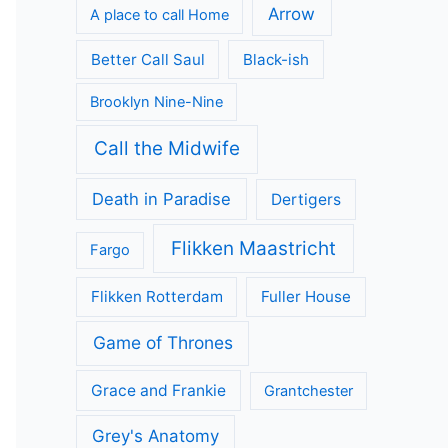
Arrow
A place to call Home
Better Call Saul
Black-ish
Brooklyn Nine-Nine
Call the Midwife
Death in Paradise
Dertigers
Flikken Maastricht
Fargo
Flikken Rotterdam
Fuller House
Game of Thrones
Grace and Frankie
Grantchester
Grey's Anatomy