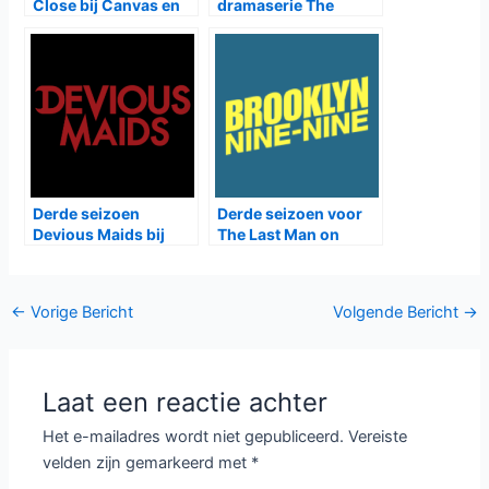
Close bij Canvas en
dramaserie The
NPO2
Client List bij RTL8
Derde seizoen
Derde seizoen voor
Devious Maids bij
The Last Man on
TLC
Earth, Vierde voor
Brooklyn Nine-Nine,
Tweede voor Lucky
Bericht
←
Vorige Bericht
Volgende Bericht
→
Man
navigatie
Laat een reactie achter
Het e-mailadres wordt niet gepubliceerd.
Vereiste
velden zijn gemarkeerd met
*