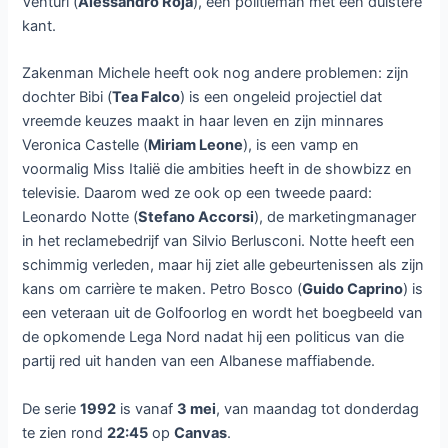
Venturi (
Alessandro Roja
), een politieman met een duistere
kant.
Zakenman Michele heeft ook nog andere problemen: zijn
dochter Bibi (
Tea Falco
) is een ongeleid projectiel dat
vreemde keuzes maakt in haar leven en zijn minnares
Veronica Castelle (
Miriam Leone
), is een vamp en
voormalig Miss Italië die ambities heeft in de showbizz en
televisie. Daarom wed ze ook op een tweede paard:
Leonardo Notte (
Stefano Accorsi
), de marketingmanager
in het reclamebedrijf van Silvio Berlusconi. Notte heeft een
schimmig verleden, maar hij ziet alle gebeurtenissen als zijn
kans om carrière te maken. Petro Bosco (
Guido Caprino
) is
een veteraan uit de Golfoorlog en wordt het boegbeeld van
de opkomende Lega Nord nadat hij een politicus van die
partij red uit handen van een Albanese maffiabende.
De serie
1992
is vanaf
3 mei
, van maandag tot donderdag
te zien rond
22:45
op
Canvas
.