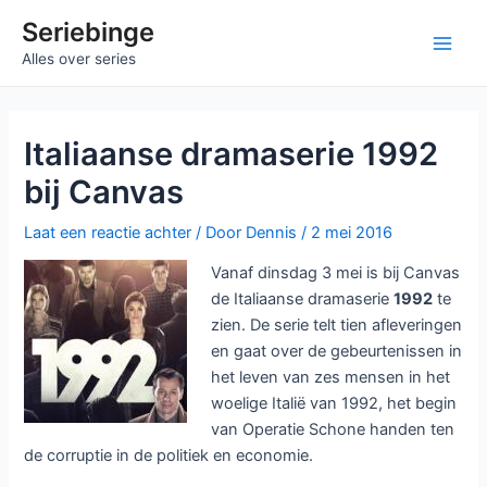
Ga
Seriebinge
naar
Main
Alles over series
de
inhoud
Men
Italiaanse dramaserie 1992
bij Canvas
Laat een reactie achter
/ Door
Dennis
/
2 mei 2016
Vanaf dinsdag 3 mei is bij Canvas
de Italiaanse dramaserie
1992
te
zien. De serie telt tien afleveringen
en gaat over de gebeurtenissen in
het leven van zes mensen in het
woelige Italië van 1992, het begin
van Operatie Schone handen ten
de corruptie in de politiek en economie.