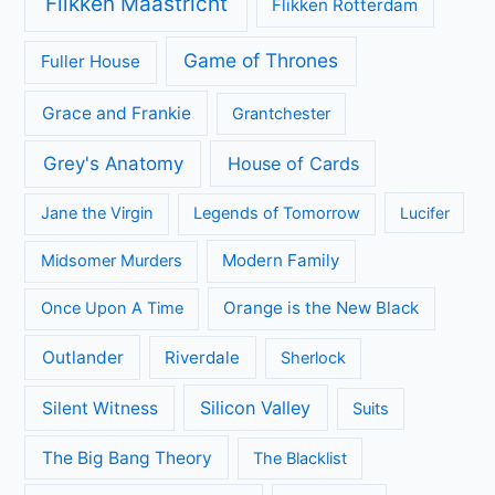
Flikken Maastricht
Flikken Rotterdam
Game of Thrones
Fuller House
Grace and Frankie
Grantchester
Grey's Anatomy
House of Cards
Jane the Virgin
Legends of Tomorrow
Lucifer
Modern Family
Midsomer Murders
Orange is the New Black
Once Upon A Time
Outlander
Riverdale
Sherlock
Silicon Valley
Silent Witness
Suits
The Big Bang Theory
The Blacklist