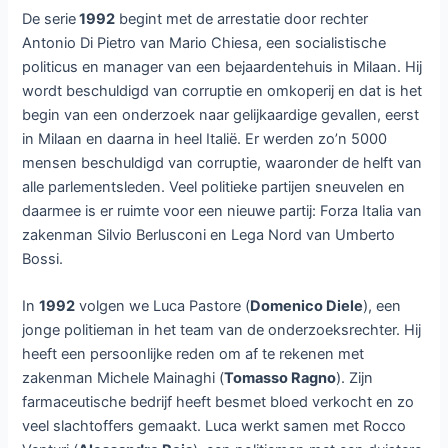
De serie
1992
begint met de arrestatie door rechter
Antonio Di Pietro van Mario Chiesa, een socialistische
politicus en manager van een bejaardentehuis in Milaan. Hij
wordt beschuldigd van corruptie en omkoperij en dat is het
begin van een onderzoek naar gelijkaardige gevallen, eerst
in Milaan en daarna in heel Italië. Er werden zo’n 5000
mensen beschuldigd van corruptie, waaronder de helft van
alle parlementsleden. Veel politieke partijen sneuvelen en
daarmee is er ruimte voor een nieuwe partij: Forza Italia van
zakenman Silvio Berlusconi en Lega Nord van Umberto
Bossi.
In
1992
volgen we Luca Pastore (
Domenico Diele
), een
jonge politieman in het team van de onderzoeksrechter. Hij
heeft een persoonlijke reden om af te rekenen met
zakenman Michele Mainaghi (
Tomasso Ragno
). Zijn
farmaceutische bedrijf heeft besmet bloed verkocht en zo
veel slachtoffers gemaakt. Luca werkt samen met Rocco