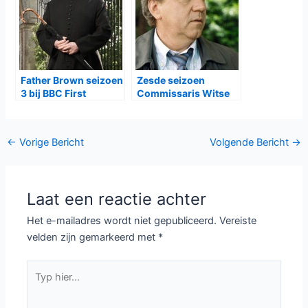
Father Brown seizoen
Zesde seizoen
3 bij BBC First
Commissaris Witse
bij NPO1
Bericht
←
Vorige Bericht
Volgende Bericht
→
navigatie
Laat een reactie achter
Het e-mailadres wordt niet gepubliceerd.
Vereiste
velden zijn gemarkeerd met
*
Typ
hier...