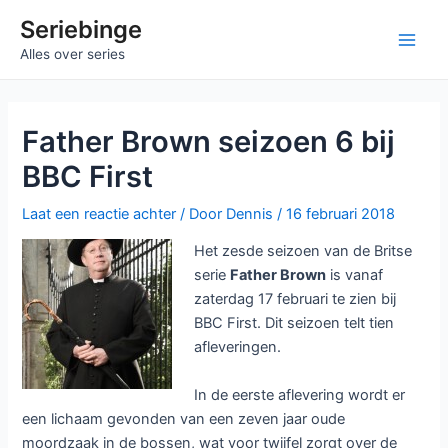
Ga
Seriebinge
naar
Main
Alles over series
de
inhoud
Men
Father Brown seizoen 6 bij
BBC First
Laat een reactie achter
/ Door
Dennis
/
16 februari 2018
Het zesde seizoen van de Britse
serie
Father Brown
is vanaf
zaterdag 17 februari te zien bij
BBC First. Dit seizoen telt tien
afleveringen.
In de eerste aflevering wordt er
een lichaam gevonden van een zeven jaar oude
moordzaak in de bossen, wat voor twijfel zorgt over de