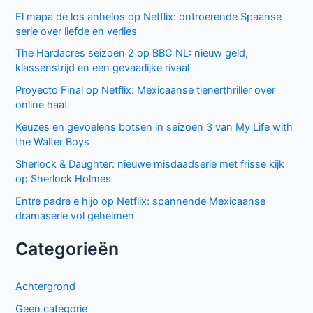
humor naar Netflix
Donkere geheimen en paranoia in The Shards op Disney+
Keuzes en gevoelens botsen in seizoen 3 van My Life with
the Walter Boys
Ted Lasso seizoen 4: verrassende comeback op Apple
TV+
De andere kant van de Bennet familie komt tot leven in
nieuwe HBO Max serie
Populair deze week
GIGN op Netflix: Franse actiethriller vol spanning en elite
missies
Sally Lockhart Mysteries brengt duistere Victoriaanse
intriges naar BBC NL
Cooper and Fry op BBC NL: Britse misdaadserie vol
mysterie en spanning
Beck seizoen 11 op NPO 3: nieuwe generatie in Zweedse