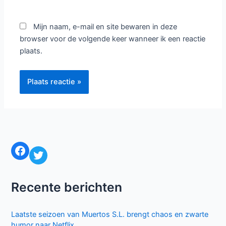
Typ
hier...
Naam*
E-
mail*
Site