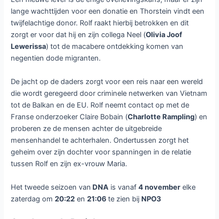
Vanaf zaterdag 4 november is bij NPO3 het tweede seizoen van
de Deense misdaadserie
DNA
te zien. De serie telt zes
afleveringen.
In het eerste seizoen zagen we hoe Andrea, de dochter
van Rolf (
Anders W. Berthelsen
) en Maria (
Johanne
Louise Schmidt
) verdween. Iedereen dacht dat ze
verdronken was maar Rolf vond haar bij de Poolse Julita
(
Zofia Wichlacz
) die haar Hania noemde en een veilige
jeugd gaf in Frankrijk. Rolf heeft nooit verteld over de
ontdekking van hun dochter.
In dit tweede seizoen zijn Rolf en Maria gescheiden en is ze
zwanger van haar Noorse vriend Thorstein (
Lars Berge
).
Maria bevalt van een meisje met ernstige leverproblemen.