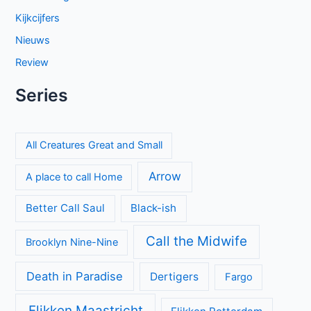
misdaadserie
El mapa de los anhelos op Netflix: ontroerende Spaanse
serie over liefde en verlies
The Hardacres seizoen 2 op BBC NL: nieuw geld,
klassenstrijd en een gevaarlijke rivaal
Proyecto Final op Netflix: Mexicaanse tienerthriller over
online haat
Keuzes en gevoelens botsen in seizoen 3 van My Life with
the Walter Boys
Sherlock & Daughter: nieuwe misdaadserie met frisse kijk
op Sherlock Holmes
Entre padre e hijo op Netflix: spannende Mexicaanse
dramaserie vol geheimen
Categorieën
Achtergrond