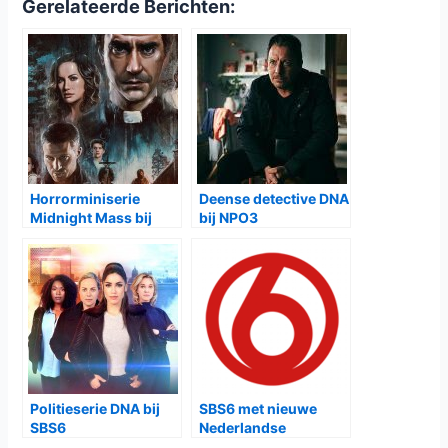
Een nieuwe lever is de enige overlevingskans, maar er zijn
lange wachttijden voor een donatie en Thorstein vindt een
twijfelachtige donor. Rolf raakt hierbij betrokken en dit
zorgt er voor dat hij en zijn collega Neel (
Olivia Joof
Lewerissa
) tot de macabere ontdekking komen van
negentien dode migranten.
De jacht op de daders zorgt voor een reis naar een wereld
die wordt geregeerd door criminele netwerken van Vietnam
tot de Balkan en de EU. Rolf neemt contact op met de
Franse onderzoeker Claire Bobain (
Charlotte Rampling
) en
proberen ze de mensen achter de uitgebreide
mensenhandel te achterhalen. Ondertussen zorgt het
geheim over zijn dochter voor spanningen in de relatie
tussen Rolf en zijn ex-vrouw Maria.
Het tweede seizoen van
DNA
is vanaf
4 november
elke
zaterdag om
20:22
en
21:06
te zien bij
NPO3