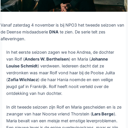
Deense misdaadserie DNA
seizoen 2 bij NPO3
Laat een reactie achter
/ Door
Dennis
/
3 november 2023