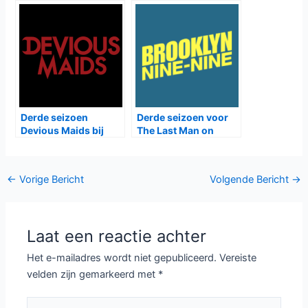
Gerelateerde Berichten:
Horrorminiserie
Deense detective DNA
Midnight Mass bij
bij NPO3
Netflix
Politieserie DNA bij
SBS6 met nieuwe
SBS6
Nederlandse