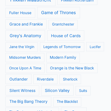
Geen categorie
Kijkcijfers
Nieuws
Review
Series
All Creatures Great and Small
Arrow
A place to call Home
Better Call Saul
Black-ish
Call the Midwife
Brooklyn Nine-Nine
Death in Paradise
Dertigers
Fargo