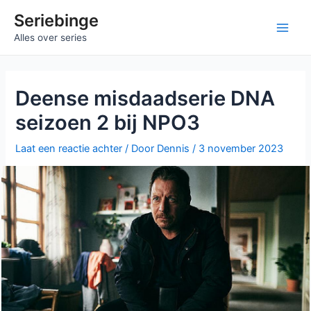
Ga
Seriebinge
naar
Ma
Alles over series
de
inhoud
Me