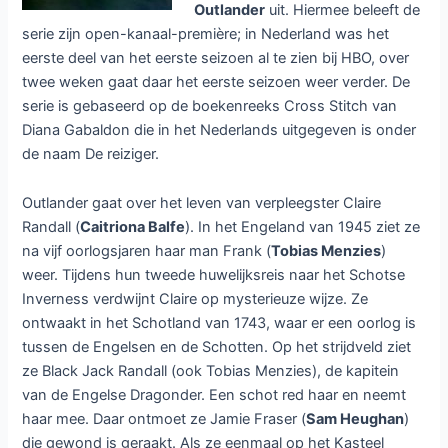
Outlander
uit. Hiermee beleeft de
serie zijn open-kanaal-première; in Nederland was het
eerste deel van het eerste seizoen al te zien bij HBO, over
twee weken gaat daar het eerste seizoen weer verder. De
serie is gebaseerd op de boekenreeks Cross Stitch van
Diana Gabaldon die in het Nederlands uitgegeven is onder
de naam De reiziger.
Outlander gaat over het leven van verpleegster Claire
Randall (
Caitriona Balfe
). In het Engeland van 1945 ziet ze
na vijf oorlogsjaren haar man Frank (
Tobias Menzies
)
weer. Tijdens hun tweede huwelijksreis naar het Schotse
Inverness verdwijnt Claire op mysterieuze wijze. Ze
ontwaakt in het Schotland van 1743, waar er een oorlog is
tussen de Engelsen en de Schotten. Op het strijdveld ziet
ze Black Jack Randall (ook Tobias Menzies), de kapitein
van de Engelse Dragonder. Een schot red haar en neemt
haar mee. Daar ontmoet ze Jamie Fraser (
Sam Heughan
)
die gewond is geraakt. Als ze eenmaal op het Kasteel