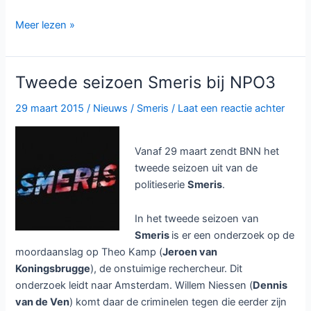
Hervatting
Meer lezen »
derde
seizoen
Arrow
Tweede seizoen Smeris bij NPO3
bij
Veronica
29 maart 2015
/
Nieuws
/
Smeris
/
Laat een reactie achter
vanaf
29
Vanaf 29 maart zendt BNN het
maart
tweede seizoen uit van de
politieserie
Smeris
.
In het tweede seizoen van
Smeris
is er een onderzoek op de
moordaanslag op Theo Kamp (
Jeroen van
Koningsbrugge
), de onstuimige rechercheur. Dit
onderzoek leidt naar Amsterdam. Willem Niessen (
Dennis
van de Ven
) komt daar de criminelen tegen die eerder zijn