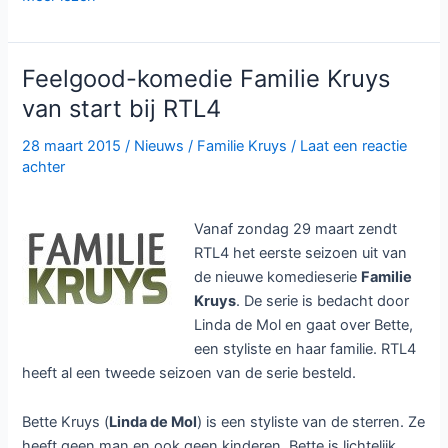
seizoen
Smeris
bij
Feelgood-komedie Familie Kruys
NPO3
van start bij RTL4
28 maart 2015
/
Nieuws
/
Familie Kruys
/
Laat een reactie
achter
Vanaf zondag 29 maart zendt
RTL4 het eerste seizoen uit van
de nieuwe komedieserie
Familie
Kruys
. De serie is bedacht door
Linda de Mol en gaat over Bette,
een styliste en haar familie. RTL4
heeft al een tweede seizoen van de serie besteld.
Bette Kruys (
Linda de Mol
) is een styliste van de sterren. Ze
heeft geen man en ook geen kinderen. Bette is lichtelijk