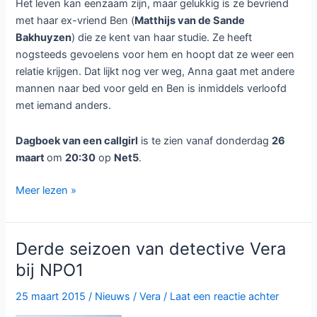
Het leven kan eenzaam zijn, maar gelukkig is ze bevriend
met haar ex-vriend Ben (
Matthijs van de Sande
Bakhuyzen
) die ze kent van haar studie. Ze heeft
nogsteeds gevoelens voor hem en hoopt dat ze weer een
relatie krijgen. Dat lijkt nog ver weg, Anna gaat met andere
mannen naar bed voor geld en Ben is inmiddels verloofd
met iemand anders.
Dagboek van een callgirl
is te zien vanaf donderdag
26
maart
om
20:30
op
Net5
.
Dagboek
Meer lezen »
van
een
callgirl
Derde seizoen van detective Vera
te
bij NPO1
zien
bij
25 maart 2015
/
Nieuws
/
Vera
/
Laat een reactie achter
Net