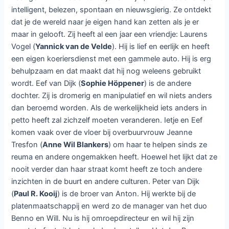
intelligent, belezen, spontaan en nieuwsgierig. Ze ontdekt
dat je de wereld naar je eigen hand kan zetten als je er
maar in gelooft. Zij heeft al een jaar een vriendje: Laurens
Vogel (
Yannick van de Velde
). Hij is lief en eerlijk en heeft
een eigen koeriersdienst met een gammele auto. Hij is erg
behulpzaam en dat maakt dat hij nog weleens gebruikt
wordt. Eef van Dijk (
Sophie Höppener
) is de andere
dochter. Zij is dromerig en manipulatief en wil niets anders
dan beroemd worden. Als de werkelijkheid iets anders in
petto heeft zal zichzelf moeten veranderen. Ietje en Eef
komen vaak over de vloer bij overbuurvrouw Jeanne
Tresfon (
Anne Wil Blankers
) om haar te helpen sinds ze
reuma en andere ongemakken heeft. Hoewel het lijkt dat ze
nooit verder dan haar straat komt heeft ze toch andere
inzichten in de buurt en andere culturen. Peter van Dijk
(
Paul R. Kooij
) is de broer van Anton. Hij werkte bij de
platenmaatschappij en werd zo de manager van het duo
Benno en Will. Nu is hij omroepdirecteur en wil hij zijn