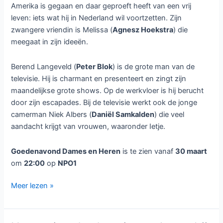
Amerika is gegaan en daar geproeft heeft van een vrij
leven: iets wat hij in Nederland wil voortzetten. Zijn
zwangere vriendin is Melissa (
Agnesz Hoekstra
) die
meegaat in zijn ideeën.
Berend Langeveld (
Peter Blok
) is de grote man van de
televisie. Hij is charmant en presenteert en zingt zijn
maandelijkse grote shows. Op de werkvloer is hij berucht
door zijn escapades. Bij de televisie werkt ook de jonge
camerman Niek Albers (
Daniël Samkalden
) die veel
aandacht krijgt van vrouwen, waaronder Ietje.
Goedenavond Dames en Heren
is te zien vanaf
30 maart
om
22:00
op
NPO1
Muzikale
Meer lezen »
dramaserie
Goedenavond,
Dames