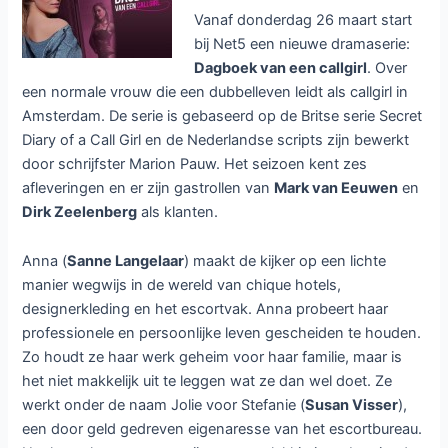
Vanaf donderdag 26 maart start
bij Net5 een nieuwe dramaserie:
Dagboek van een callgirl
. Over
een normale vrouw die een dubbelleven leidt als callgirl in
Amsterdam. De serie is gebaseerd op de Britse serie Secret
Diary of a Call Girl en de Nederlandse scripts zijn bewerkt
door schrijfster Marion Pauw. Het seizoen kent zes
afleveringen en er zijn gastrollen van
Mark van Eeuwen
en
Dirk Zeelenberg
als klanten.
Anna (
Sanne Langelaar
) maakt de kijker op een lichte
manier wegwijs in de wereld van chique hotels,
designerkleding en het escortvak. Anna probeert haar
professionele en persoonlijke leven gescheiden te houden.
Zo houdt ze haar werk geheim voor haar familie, maar is
het niet makkelijk uit te leggen wat ze dan wel doet. Ze
werkt onder de naam Jolie voor Stefanie (
Susan Visser
),
een door geld gedreven eigenaresse van het escortbureau.