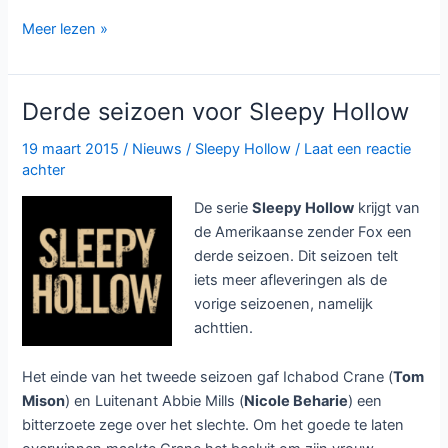
Thriller-
Meer lezen »
familiedrama
Bloodline
bij
Derde seizoen voor Sleepy Hollow
Netflix
19 maart 2015
/
Nieuws
/
Sleepy Hollow
/
Laat een reactie
achter
De serie
Sleepy Hollow
krijgt van
de Amerikaanse zender Fox een
derde seizoen. Dit seizoen telt
iets meer afleveringen als de
vorige seizoenen, namelijk
achttien.
Het einde van het tweede seizoen gaf Ichabod Crane (
Tom
Mison
) en Luitenant Abbie Mills (
Nicole Beharie
) een
bitterzoete zege over het slechte. Om het goede te laten