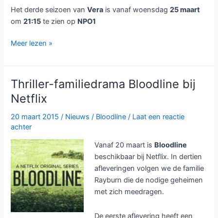
Het derde seizoen van
Vera
is vanaf woensdag
25 maart
om
21:15
te zien op
NPO1
Derde
Meer lezen »
seizoen
van
detective
Thriller-familiedrama Bloodline bij
Vera
Netflix
bij
NPO1
20 maart 2015
/
Nieuws
/
Bloodline
/
Laat een reactie
achter
Vanaf 20 maart is
Bloodline
beschikbaar bij Netflix. In dertien
afleveringen volgen we de familie
Rayburn die de nodige geheimen
met zich meedragen.
De eerste aflevering heeft een