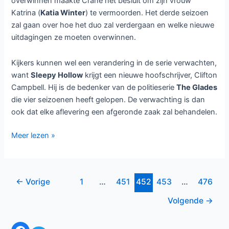
overwinnen maakte Crane het besluit om zijn vrouw
Katrina (
Katia Winter
) te vermoorden. Het derde seizoen
zal gaan over hoe het duo zal verdergaan en welke nieuwe
uitdagingen ze moeten overwinnen.
Kijkers kunnen wel een verandering in de serie verwachten,
want
Sleepy Hollow
krijgt een nieuwe hoofschrijver, Clifton
Campbell. Hij is de bedenker van de politieserie
The Glades
die vier seizoenen heeft gelopen. De verwachting is dan
ook dat elke aflevering een afgeronde zaak zal behandelen.
Derde
Meer lezen »
seizoen
voor
Sleepy
Bericht
←
Vorige
1
…
451
452
453
…
476
Hollow
paginering
Volgende
→