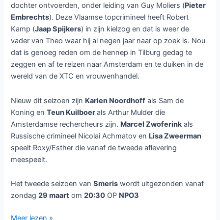
dochter ontvoerden, onder leiding van Guy Moliers (
Pieter
Embrechts
). Deze Vlaamse topcrimineel heeft Robert
Kamp (
Jaap Spijkers
) in zijn kielzog en dat is weer de
vader van Theo waar hij al negen jaar naar op zoek is. Nou
dat is genoeg reden om de hennep in Tilburg gedag te
zeggen en af te reizen naar Amsterdam en te duiken in de
wereld van de XTC en vrouwenhandel.
Nieuw dit seizoen zijn
Karien Noordhoff
als Sam de
Koning en
Teun Kuilboer
als Arthur Mulder die
Amsterdamse rechercheurs zijn.
Marcel Zwoferink
als
Russische crimineel Nicolai Achmatov en
Lisa Zweerman
speelt Roxy/Esther die vanaf de tweede aflevering
meespeelt.
Het tweede seizoen van
Smeris
wordt uitgezonden vanaf
zondag
29 maart
om
20:30
OP
NPO3
Tweede
Meer lezen »