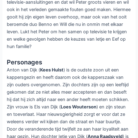
televisie-aansluitingen en dat wil Peter groots vieren en wil
ook in het verleden gemaakte fouten goed maken. Hiermee
gooit hij zijn eigen leven overhoop, maar ook van het ooit
beroemde duo Benno en Will die nu in onmin met elkaar
leven. Lukt het Peter om hen samen op televisie te krijgen
en welke gevolgen hebben de keuzes van Ietje en Eef op
hun familie?
Personages
Anton van Dijk (
Kees Hulst
) is de oudste zoon uit een
kappersgezin en heeft daarom ook de kapperszaak van
zijn ouders overgenomen. Zijn dochters zijn op een leeftijd
gekomen dat ze niet alles meer accepteren en dan beseft
hij dat hij zich altijd naar een ander heeft moeten schikken.
Zijn vrouw is Els van Dijk (
Loes Wouterson
) en zijn steun
en toeverlaat. Haar nieuwsgierigheid zorgt er voor dat ze
weleens verder wil kijken dan de straat en haar buurtje.
Door de veranderende tijd twijfelt ze aan haar loyaliteit aan
haar gezin. Hun dochter Ietje van Dijk (
Anna Raadsveld
) is