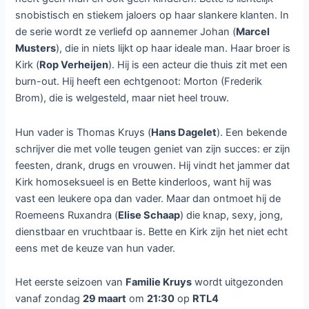
snobistisch en stiekem jaloers op haar slankere klanten. In
de serie wordt ze verliefd op aannemer Johan (
Marcel
Musters
), die in niets lijkt op haar ideale man. Haar broer is
Kirk (
Rop Verheijen
). Hij is een acteur die thuis zit met een
burn-out. Hij heeft een echtgenoot: Morton (Frederik
Brom), die is welgesteld, maar niet heel trouw.
Hun vader is Thomas Kruys (
Hans Dagelet
). Een bekende
schrijver die met volle teugen geniet van zijn succes: er zijn
feesten, drank, drugs en vrouwen. Hij vindt het jammer dat
Kirk homoseksueel is en Bette kinderloos, want hij was
vast een leukere opa dan vader. Maar dan ontmoet hij de
Roemeens Ruxandra (
Elise Schaap
) die knap, sexy, jong,
dienstbaar en vruchtbaar is. Bette en Kirk zijn het niet echt
eens met de keuze van hun vader.
Het eerste seizoen van
Familie Kruys
wordt uitgezonden
vanaf zondag
29 maart
om
21:30
op
RTL4