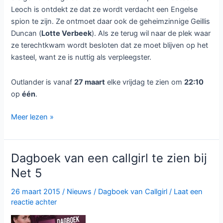
Leoch is ontdekt ze dat ze wordt verdacht een Engelse
spion te zijn. Ze ontmoet daar ook de geheimzinnige Geillis
Duncan (
Lotte Verbeek
). Als ze terug wil naar de plek waar
ze terechtkwam wordt besloten dat ze moet blijven op het
kasteel, want ze is nuttig als verpleegster.
Outlander is vanaf
27 maart
elke vrijdag te zien om
22:10
op
één
.
Dramaserie
Meer lezen »
Outlander
te
zien
Dagboek van een callgirl te zien bij
bij
Net 5
één
26 maart 2015
/
Nieuws
/
Dagboek van Callgirl
/
Laat een
reactie achter