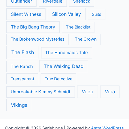
Outlander
Riverdale
Sherlock
Silicon Valley
Silent Witness
Suits
The Big Bang Theory
The Blacklist
The Brokenwood Mysteries
The Crown
The Flash
The Handmaids Tale
The Walking Dead
The Ranch
Transparent
True Detective
Veep
Vera
Unbreakable Kimmy Schmidt
Vikings
Copyright © 2026 Seriebinge | Powered by
Astra WordPress