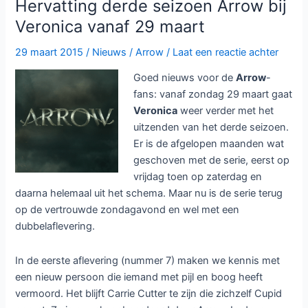
Hervatting derde seizoen Arrow bij
en
Veronica vanaf 29 maart
Heren
van
29 maart 2015
/
Nieuws
/
Arrow
/
Laat een reactie achter
start
Goed nieuws voor de
Arrow
-
op
fans: vanaf zondag 29 maart gaat
NPO1
Veronica
weer verder met het
uitzenden van het derde seizoen.
Er is de afgelopen maanden wat
geschoven met de serie, eerst op
vrijdag toen op zaterdag en
daarna helemaal uit het schema. Maar nu is de serie terug
op de vertrouwde zondagavond en wel met een
dubbelaflevering.
In de eerste aflevering (nummer 7) maken we kennis met
een nieuw persoon die iemand met pijl en boog heeft
vermoord. Het blijft Carrie Cutter te zijn die zichzelf Cupid