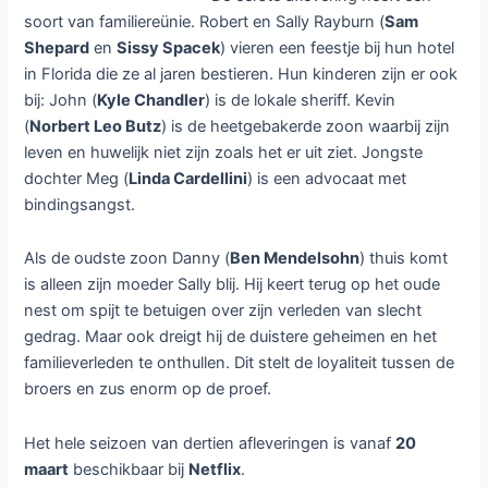
soort van familiereünie. Robert en Sally Rayburn (
Sam
Shepard
en
Sissy Spacek
) vieren een feestje bij hun hotel
in Florida die ze al jaren bestieren. Hun kinderen zijn er ook
bij: John (
Kyle Chandler
) is de lokale sheriff. Kevin
(
Norbert Leo Butz
) is de heetgebakerde zoon waarbij zijn
leven en huwelijk niet zijn zoals het er uit ziet. Jongste
dochter Meg (
Linda Cardellini
) is een advocaat met
bindingsangst.
Als de oudste zoon Danny (
Ben Mendelsohn
) thuis komt
is alleen zijn moeder Sally blij. Hij keert terug op het oude
nest om spijt te betuigen over zijn verleden van slecht
gedrag. Maar ook dreigt hij de duistere geheimen en het
familieverleden te onthullen. Dit stelt de loyaliteit tussen de
broers en zus enorm op de proef.
Het hele seizoen van dertien afleveringen is vanaf
20
maart
beschikbaar bij
Netflix
.