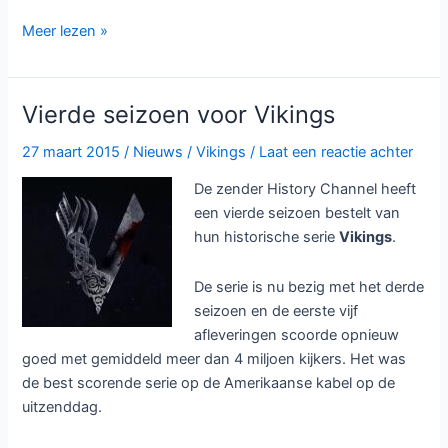
Feelgood-
Meer lezen »
komedie
Familie
Kruys
Vierde seizoen voor Vikings
van
start
27 maart 2015
/
Nieuws
/
Vikings
/
Laat een reactie achter
bij
De zender History Channel heeft
RTL4
een vierde seizoen bestelt van
hun historische serie
Vikings
.
De serie is nu bezig met het derde
seizoen en de eerste vijf
afleveringen scoorde opnieuw
goed met gemiddeld meer dan 4 miljoen kijkers. Het was
de best scorende serie op de Amerikaanse kabel op de
uitzenddag.