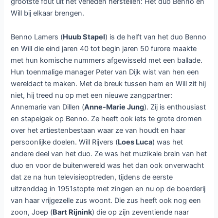
grootste fout uit het verleden herstellen: Het duo Benno en
Will bij elkaar brengen.
Benno Lamers (
Huub Stapel
) is de helft van het duo Benno
en Will die eind jaren 40 tot begin jaren 50 furore maakte
met hun komische nummers afgewisseld met een ballade.
Hun toenmalige manager Peter van Dijk wist van hen een
wereldact te maken. Met de breuk tussen hem en Will zit hij
niet, hij treed nu op met een nieuwe zangpartner:
Annemarie van Dillen (
Anne-Marie Jung
). Zij is enthousiast
en stapelgek op Benno. Ze heeft ook iets te grote dromen
over het artiestenbestaan waar ze van houdt en haar
persoonlijke doelen. Will Rijvers (
Loes Luca
) was het
andere deel van het duo. Ze was het muzikale brein van het
duo en voor de buitenwereld was het dan ook onverwacht
dat ze na hun televisieoptreden, tijdens de eerste
uitzenddag in 1951stopte met zingen en nu op de boerderij
van haar vrijgezelle zus woont. Die zus heeft ook nog een
zoon, Joep (
Bart Rijnink
) die op zijn zeventiende naar