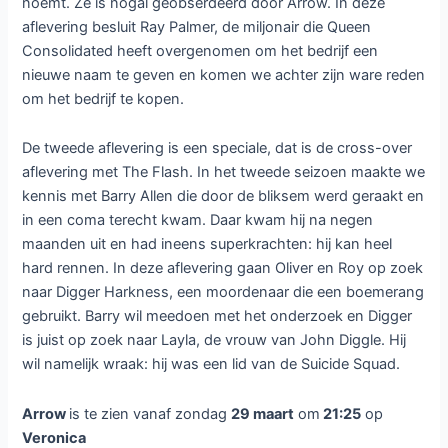
noemt. Ze is nogal geobserdeerd door Arrow. In deze
aflevering besluit Ray Palmer, de miljonair die Queen
Consolidated heeft overgenomen om het bedrijf een
nieuwe naam te geven en komen we achter zijn ware reden
om het bedrijf te kopen.
De tweede aflevering is een speciale, dat is de cross-over
aflevering met The Flash. In het tweede seizoen maakte we
kennis met Barry Allen die door de bliksem werd geraakt en
in een coma terecht kwam. Daar kwam hij na negen
maanden uit en had ineens superkrachten: hij kan heel
hard rennen. In deze aflevering gaan Oliver en Roy op zoek
naar Digger Harkness, een moordenaar die een boemerang
gebruikt. Barry wil meedoen met het onderzoek en Digger
is juist op zoek naar Layla, de vrouw van John Diggle. Hij
wil namelijk wraak: hij was een lid van de Suicide Squad.
Arrow
is te zien vanaf zondag
29 maart
om
21:25
op
Veronica