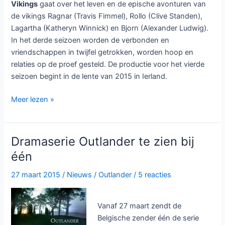
Vikings
gaat over het leven en de epische avonturen van
de vikings Ragnar (Travis Fimmel), Rollo (Clive Standen),
Lagartha (Katheryn Winnick) en Bjorn (Alexander Ludwig).
In het derde seizoen worden de verbonden en
vriendschappen in twijfel getrokken, worden hoop en
relaties op de proef gesteld. De productie voor het vierde
seizoen begint in de lente van 2015 in Ierland.
Vierde
Meer lezen »
seizoen
voor
Vikings
Dramaserie Outlander te zien bij
één
27 maart 2015
/
Nieuws
/
Outlander
/
5 reacties
Vanaf 27 maart zendt de
Belgische zender één de serie