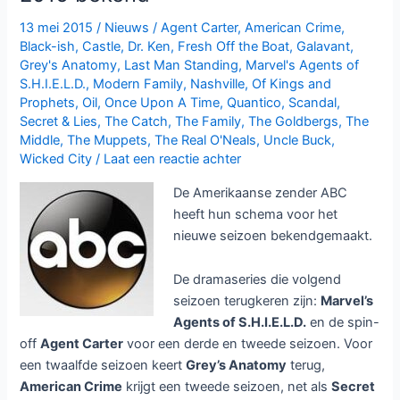
13 mei 2015
/
Nieuws
/
Agent Carter
,
American Crime
,
Black-ish
,
Castle
,
Dr. Ken
,
Fresh Off the Boat
,
Galavant
,
Grey's Anatomy
,
Last Man Standing
,
Marvel's Agents of
S.H.I.E.L.D.
,
Modern Family
,
Nashville
,
Of Kings and
Prophets
,
Oil
,
Once Upon A Time
,
Quantico
,
Scandal
,
Secret & Lies
,
The Catch
,
The Family
,
The Goldbergs
,
The
Middle
,
The Muppets
,
The Real O'Neals
,
Uncle Buck
,
Wicked City
/
Laat een reactie achter
De Amerikaanse zender ABC
heeft hun schema voor het
nieuwe seizoen bekendgemaakt.
De dramaseries die volgend
seizoen terugkeren zijn:
Marvel’s
Agents of S.H.I.E.L.D.
en de spin-
off
Agent Carter
voor een derde en tweede seizoen. Voor
een twaalfde seizoen keert
Grey’s Anatomy
terug,
American Crime
krijgt een tweede seizoen, net als
Secret