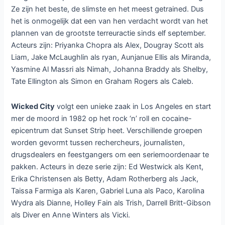
Ze zijn het beste, de slimste en het meest getrained. Dus
het is onmogelijk dat een van hen verdacht wordt van het
plannen van de grootste terreuractie sinds elf september.
Acteurs zijn: Priyanka Chopra als Alex, Dougray Scott als
Liam, Jake McLaughlin als ryan, Aunjanue Ellis als Miranda,
Yasmine Al Massri als Nimah, Johanna Braddy als Shelby,
Tate Ellington als Simon en Graham Rogers als Caleb.
Wicked City
volgt een unieke zaak in Los Angeles en start
mer de moord in 1982 op het rock ‘n’ roll en cocaine-
epicentrum dat Sunset Strip heet. Verschillende groepen
worden gevormt tussen rechercheurs, journalisten,
drugsdealers en feestgangers om een seriemoordenaar te
pakken. Acteurs in deze serie zijn: Ed Westwick als Kent,
Erika Christensen als Betty, Adam Rotherberg als Jack,
Taissa Farmiga als Karen, Gabriel Luna als Paco, Karolina
Wydra als Dianne, Holley Fain als Trish, Darrell Britt-Gibson
als Diver en Anne Winters als Vicki.