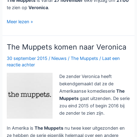
The Muppets
is vanaf
27 november
elke vrijdag om
21:00
te zien op
Veronica
.
The
Meer lezen »
Muppets
vanaf
27
The Muppets komen naar Veronica
november
bij
30 september 2015
/
Nieuws
/
The Muppets
/
Laat een
reactie achter
Veronica
De zender Veronica heeft
bekendgemaakt dat ze de
Amerikaanse komedieserie
The
Muppets
gaat uitzenden. De serie
zou eind 2015 of begin 2016 bij
de zender te zien zijn.
In Amerika is
The Muppets
nu twee keer uitgezonden en
ze hebben de serie eigenlijk helemaal over een andere