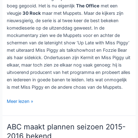
boeg gegooid. Het is nu eigenlijk
The Office
met een
vleugje
30 Rock
maar met Muppets. Maar de kijkers zijn
nieuwsgierig, de serie is al twee keer de best bekeken
komedieserie op de uitzenddag geweest. In de
mockumentary zien we de Muppets voor en achter de
schermen van de latenight show ‘Up Late with Miss Piggy’
met uiteraard Miss Piggy als talkshowhost en Fozzie Bear
als haar sidekick. Ondertussen zijn Kermit en Miss Piggy uit
elkaar, maar toch zien ze elkaar nog vaak genoeg: hij is
uitvoerend producent van het programma en probeert alles
en iedereen in goede banen te leiden. Iets wat onmogelijk
is met Miss Piggy en de andere choas van de Muppets.
The
Meer lezen »
Muppets
komen
naar
ABC maakt plannen seizoen 2015-
Veronica
2016 bekend