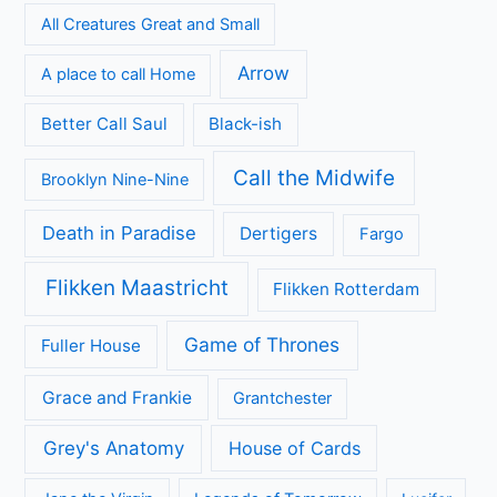
All Creatures Great and Small
Arrow
A place to call Home
Better Call Saul
Black-ish
Call the Midwife
Brooklyn Nine-Nine
Death in Paradise
Dertigers
Fargo
Flikken Maastricht
Flikken Rotterdam
Game of Thrones
Fuller House
Grace and Frankie
Grantchester
Grey's Anatomy
House of Cards