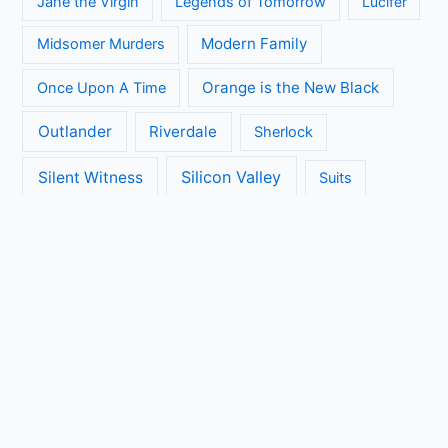
Jane the Virgin
Legends of Tomorrow
Lucifer
Modern Family
Midsomer Murders
Orange is the New Black
Once Upon A Time
Outlander
Riverdale
Sherlock
Silicon Valley
Silent Witness
Suits
The Big Bang Theory
The Blacklist
The Brokenwood Mysteries
The Crown
The Flash
The Handmaids Tale
The Walking Dead
The Ranch
Transparent
True Detective
Veep
Vera
Unbreakable Kimmy Schmidt