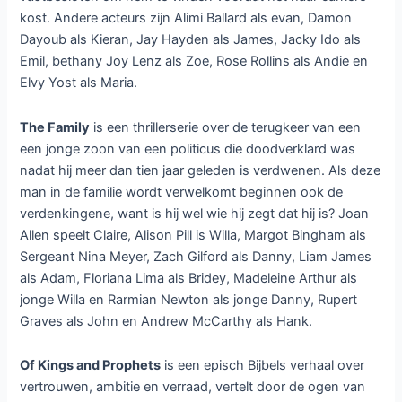
kost. Andere acteurs zijn Alimi Ballard als evan, Damon
Dayoub als Kieran, Jay Hayden als James, Jacky Ido als
Emil, bethany Joy Lenz als Zoe, Rose Rollins als Andie en
Elvy Yost als Maria.
The Family
is een thrillerserie over de terugkeer van een
een jonge zoon van een politicus die doodverklard was
nadat hij meer dan tien jaar geleden is verdwenen. Als deze
man in de familie wordt verwelkomt beginnen ook de
verdenkingene, want is hij wel wie hij zegt dat hij is? Joan
Allen speelt Claire, Alison Pill is Willa, Margot Bingham als
Sergeant Nina Meyer, Zach Gilford als Danny, Liam James
als Adam, Floriana Lima als Bridey, Madeleine Arthur als
jonge Willa en Rarmian Newton als jonge Danny, Rupert
Graves als John en Andrew McCarthy als Hank.
Of Kings and Prophets
is een episch Bijbels verhaal over
vertrouwen, ambitie en verraad, vertelt door de ogen van