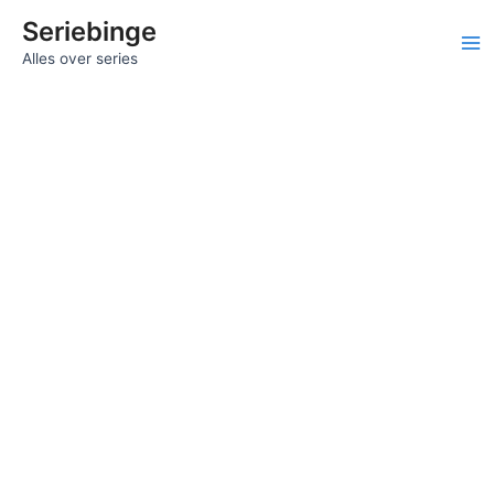
Ga
Seriebinge
naar
Ma
Alles over series
de
inhoud
Me