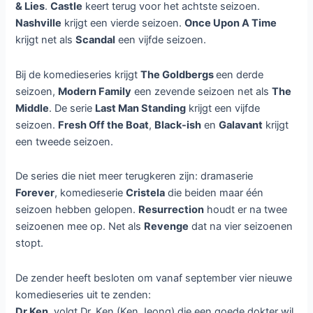
& Lies
.
Castle
keert terug voor het achtste seizoen.
Nashville
krijgt een vierde seizoen.
Once Upon A Time
krijgt net als
Scandal
een vijfde seizoen.
Bij de komedieseries krijgt
The Goldbergs
een derde
seizoen,
Modern Family
een zevende seizoen net als
The
Middle
. De serie
Last Man Standing
krijgt een vijfde
seizoen.
Fresh Off the Boat
,
Black-ish
en
Galavant
krijgt
een tweede seizoen.
De series die niet meer terugkeren zijn: dramaserie
Forever
, komedieserie
Cristela
die beiden maar één
seizoen hebben gelopen.
Resurrection
houdt er na twee
seizoenen mee op. Net als
Revenge
dat na vier seizoenen
stopt.
De zender heeft besloten om vanaf september vier nieuwe
komedieseries uit te zenden:
Dr.Ken
, volgt Dr. Ken (Ken Jeong) die een goede dokter wil