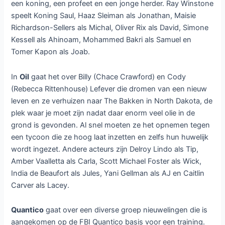
een koning, een profeet en een jonge herder. Ray Winstone
speelt Koning Saul, Haaz Sleiman als Jonathan, Maisie
Richardson-Sellers als Michal, Oliver Rix als David, Simone
Kessell als Ahinoam, Mohammed Bakri als Samuel en
Tomer Kapon als Joab.
In
Oil
gaat het over Billy (Chace Crawford) en Cody
(Rebecca Rittenhouse) Lefever die dromen van een nieuw
leven en ze verhuizen naar The Bakken in North Dakota, de
plek waar je moet zijn nadat daar enorm veel olie in de
grond is gevonden. Al snel moeten ze het opnemen tegen
een tycoon die ze hoog laat inzetten en zelfs hun huwelijk
wordt ingezet. Andere acteurs zijn Delroy Lindo als Tip,
Amber Vaalletta als Carla, Scott Michael Foster als Wick,
India de Beaufort als Jules, Yani Gellman als AJ en Caitlin
Carver als Lacey.
Quantico
gaat over een diverse groep nieuwelingen die is
aangekomen op de FBI Quantico basis voor een training.