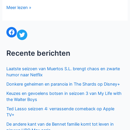
ABC
Meer lezen »
maakt
plannen
seizoen
Facebook
Twitter
2015-
2016
bekend
Recente berichten
Laatste seizoen van Muertos S.L. brengt chaos en zwarte
humor naar Netflix
Donkere geheimen en paranoia in The Shards op Disney+
Keuzes en gevoelens botsen in seizoen 3 van My Life with
the Walter Boys
Ted Lasso seizoen 4: verrassende comeback op Apple
TV+
De andere kant van de Bennet familie komt tot leven in