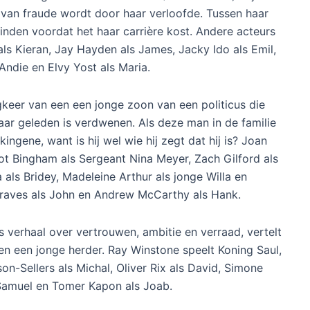
 van fraude wordt door haar verloofde. Tussen haar
nden voordat het haar carrière kost. Andere acteurs
als Kieran, Jay Hayden als James, Jacky Ido als Emil,
Andie en Elvy Yost als Maria.
ugkeer van een een jonge zoon van een politicus die
aar geleden is verdwenen. Als deze man in de familie
gene, want is hij wel wie hij zegt dat hij is? Joan
argot Bingham als Sergeant Nina Meyer, Zach Gilford als
als Bridey, Madeleine Arthur als jonge Willa en
raves als John en Andrew McCarthy als Hank.
s verhaal over vertrouwen, ambitie en verraad, vertelt
en een jonge herder. Ray Winstone speelt Koning Saul,
n-Sellers als Michal, Oliver Rix als David, Simone
Samuel en Tomer Kapon als Joab.