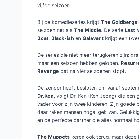
vijfde seizoen.
Bij de komedieseries krijgt
The Goldbergs
seizoen net als
The Middle
. De serie
Last 
Boat
,
Black-ish
en
Galavant
krijgt een twe
De series die niet meer terugkeren zijn: d
maar één seizoen hebben gelopen.
Resurr
Revenge
dat na vier seizoenen stopt.
De zender heeft besloten om vanaf septemb
Dr.Ken
, volgt Dr. Ken (Ken Jeong) die een
vader voor zijn twee kinderen. ZIjn goede 
daar raken mensen nogal gek van. Gelukkig
en de perfecte partner die alles normaal h
The Muppets
keren ook terug, maar deze k