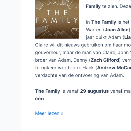
Family
te zien. Deze 
In
The Family
is het
Warren (
Joan Allen
)
jaar duikt Adam (
Li
Claire wil dit nieuws gebruiken om haar m
gouverneur, maar de man van Claire, John 
broer van Adam, Danny (
Zach Gilford
) ver
terugkeer wordt ook Hank (
Andrew McCar
verdachte van de ontvoering van Adam.
The Family
is vanaf
29 augustus
vanaf ma
één
.
Amerikaanse
Meer lezen »
serie
The