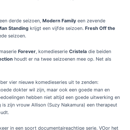
een derde seizoen,
Modern Family
een zevende
Man Standing
krijgt een vijfde seizoen.
Fresh Off the
ede seizoen.
ramaserie
Forever
, komedieserie
Cristela
die beiden
ection
houdt er na twee seizoenen mee op. Net als
er vier nieuwe komedieseries uit te zenden:
 goede dokter wil zijn, maar ook een goede man en
bedoelingen hebben niet altijd een goede uitwerking en
 is zijn vrouw Allison (Suzy Nakamura) een therapeut
oudt.
eer in een soort documentaireachtige serie. VOor het