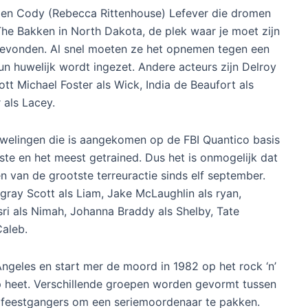
) en Cody (Rebecca Rittenhouse) Lefever die dromen
The Bakken in North Dakota, de plek waar je moet zijn
 gevonden. Al snel moeten ze het opnemen tegen een
un huwelijk wordt ingezet. Andere acteurs zijn Delroy
ott Michael Foster als Wick, India de Beaufort als
 als Lacey.
welingen die is aangekomen op de FBI Quantico basis
imste en het meest getrained. Dus het is onmogelijk dat
 van de grootste terreuractie sinds elf september.
ugray Scott als Liam, Jake McLaughlin als ryan,
sri als Nimah, Johanna Braddy als Shelby, Tate
Caleb.
ngeles en start mer de moord in 1982 op het rock ‘n’
ip heet. Verschillende groepen worden gevormt tussen
en feestgangers om een seriemoordenaar te pakken.