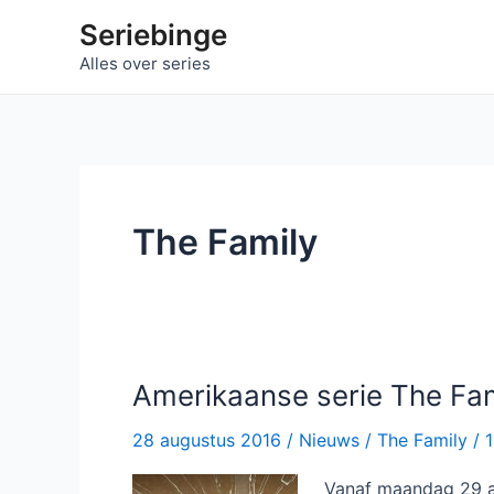
Ga
Seriebinge
naar
Alles over series
de
inhoud
The Family
Amerikaanse serie The Fami
28 augustus 2016
/
Nieuws
/
The Family
/
1
Vanaf maandag 29 au