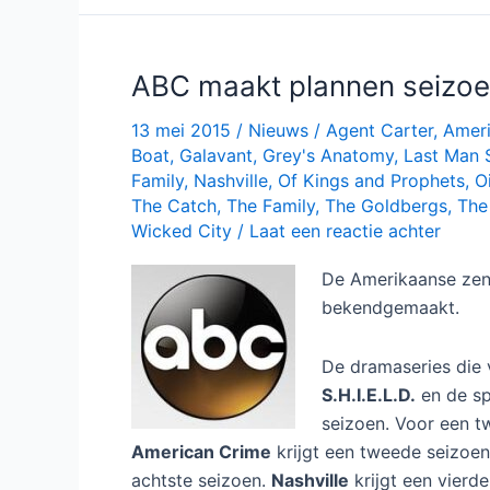
Family
bij
één
ABC maakt plannen seizo
13 mei 2015
/
Nieuws
/
Agent Carter
,
Amer
Boat
,
Galavant
,
Grey's Anatomy
,
Last Man 
Family
,
Nashville
,
Of Kings and Prophets
,
Oi
The Catch
,
The Family
,
The Goldbergs
,
The
Wicked City
/
Laat een reactie achter
De Amerikaanse zen
bekendgemaakt.
De dramaseries die 
S.H.I.E.L.D.
en de sp
seizoen. Voor een t
American Crime
krijgt een tweede seizoen
achtste seizoen.
Nashville
krijgt een vierd