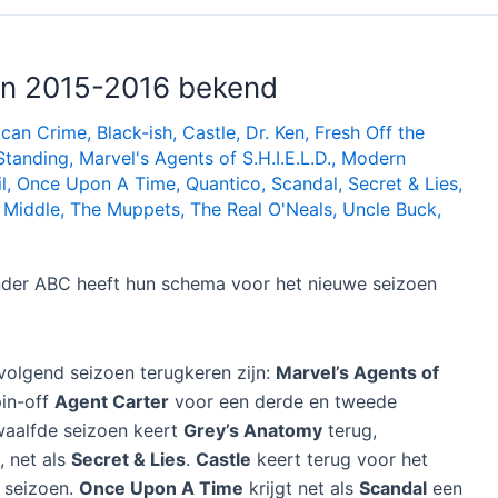
en 2015-2016 bekend
ican Crime
,
Black-ish
,
Castle
,
Dr. Ken
,
Fresh Off the
Standing
,
Marvel's Agents of S.H.I.E.L.D.
,
Modern
l
,
Once Upon A Time
,
Quantico
,
Scandal
,
Secret & Lies
,
 Middle
,
The Muppets
,
The Real O'Neals
,
Uncle Buck
,
der ABC heeft hun schema voor het nieuwe seizoen
volgend seizoen terugkeren zijn:
Marvel’s Agents of
in-off
Agent Carter
voor een derde en tweede
waalfde seizoen keert
Grey’s Anatomy
terug,
, net als
Secret & Lies
.
Castle
keert terug voor het
e seizoen.
Once Upon A Time
krijgt net als
Scandal
een