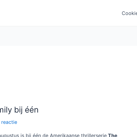
Cooki
ly bij één
 reactie
gustus is bij één de Amerikaanse thrillerserie
The