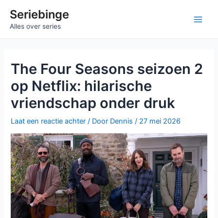
Ga
Seriebinge
naar
Main
Alles over series
de
inhoud
Men
The Four Seasons seizoen 2
op Netflix: hilarische
vriendschap onder druk
Laat een reactie achter
/ Door
Dennis
/
27 mei 2026