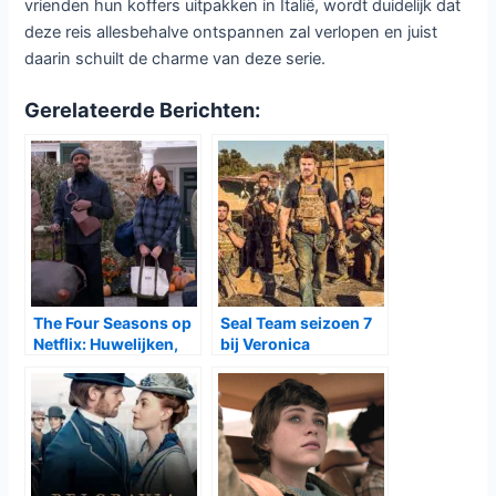
vrienden hun koffers uitpakken in Italië, wordt duidelijk dat
deze reis allesbehalve ontspannen zal verlopen en juist
daarin schuilt de charme van deze serie.
Gerelateerde Berichten:
The Four Seasons op
Seal Team seizoen 7
Netflix: Huwelijken,
bij Veronica
Vriendschappen en
Vakantieperikelen in
een warmhartige
komedie