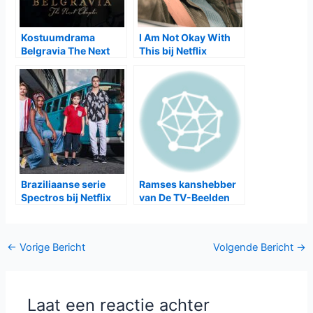
Kostuumdrama
I Am Not Okay With
Belgravia The Next
This bij Netflix
Chapter bij NPO2
Braziliaanse serie
Ramses kanshebber
Spectros bij Netflix
van De TV-Beelden
Bericht
←
Vorige Bericht
Volgende Bericht
→
navigatie
Laat een reactie achter