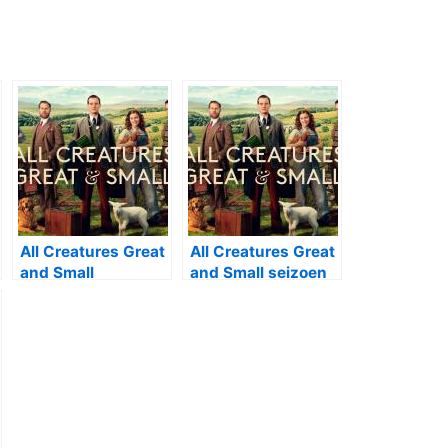
All Creatures Great
All Creatures Great
and Small
and Small seizoen
kerstaflevering
3 bij BBC First
2022 bij BBC First