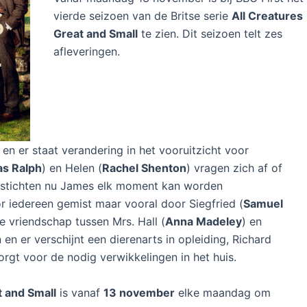
vierde seizoen van de Britse serie
All Creatures
Great and Small
te zien. Dit seizoen telt zes
afleveringen.
 en er staat verandering in het vooruitzicht voor
as Ralph
) en Helen (
Rachel Shenton
) vragen zich af of
e stichten nu James elk moment kan worden
or iedereen gemist maar vooral door Siegfried (
Samuel
De vriendschap tussen Mrs. Hall (
Anna Madeley
) en
 en er verschijnt een dierenarts in opleiding, Richard
orgt voor de nodig verwikkelingen in het huis.
t and Small
is vanaf
13 november
elke maandag om