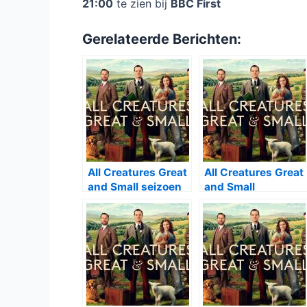
21:00
te zien bij
BBC First
Gerelateerde Berichten:
All Creatures Great
All Creatures Great
and Small seizoen
and Small
5 bij BBC First
kerstaflevering
2023 bij BBC First