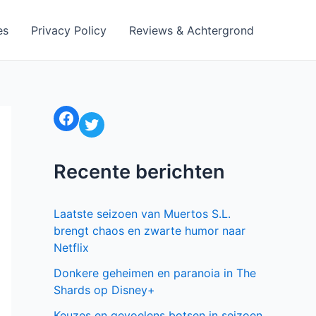
es
Privacy Policy
Reviews & Achtergrond
Facebook
Twitter
Recente berichten
Laatste seizoen van Muertos S.L.
brengt chaos en zwarte humor naar
Netflix
Donkere geheimen en paranoia in The
Shards op Disney+
Keuzes en gevoelens botsen in seizoen