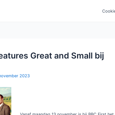
Cooki
eatures Great and Small bij
november 2023
Vanaf maandag 13 november is bij BBC First het