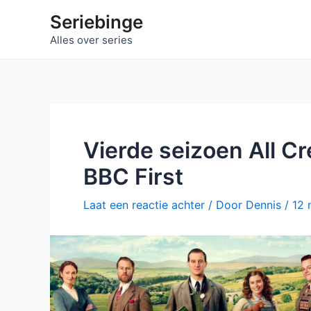
Ga
Seriebinge
naar
Alles over series
de
inhoud
Vierde seizoen All Cr
BBC First
Laat een reactie achter
/ Door
Dennis
/
12 