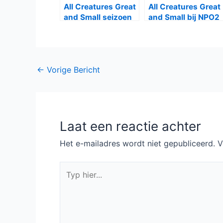
All Creatures Great
All Creatures Great
and Small seizoen
and Small bij NPO2
2 bij BBC First
BBC First
Bericht
←
Vorige Bericht
navigatie
Laat een reactie achter
Het e-mailadres wordt niet gepubliceerd.
V
Typ
hier...