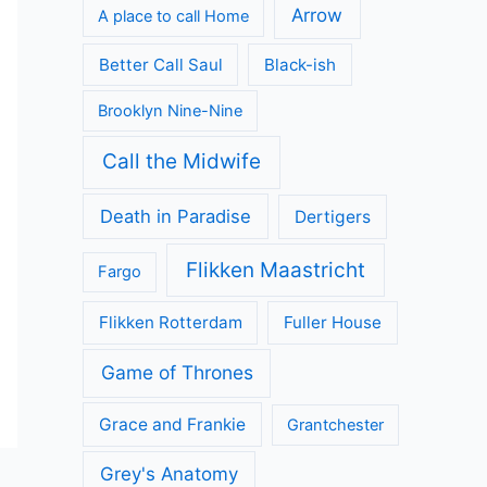
Arrow
A place to call Home
Better Call Saul
Black-ish
Brooklyn Nine-Nine
Call the Midwife
Death in Paradise
Dertigers
Flikken Maastricht
Fargo
Flikken Rotterdam
Fuller House
Game of Thrones
Grace and Frankie
Grantchester
Grey's Anatomy