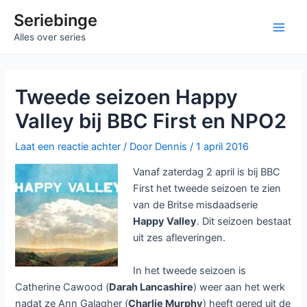
Ga
Seriebinge
naar
Main
Alles over series
de
inhoud
Men
Tweede seizoen Happy
Valley bij BBC First en NPO2
Laat een reactie achter
/ Door
Dennis
/
1 april 2016
Vanaf zaterdag 2 april is bij BBC
First het tweede seizoen te zien
van de Britse misdaadserie
Happy Valley
. Dit seizoen bestaat
uit zes afleveringen.
In het tweede seizoen is
Catherine Cawood (
Darah Lancashire
) weer aan het werk
nadat ze Ann Galagher (
Charlie Murphy
) heeft gered uit de