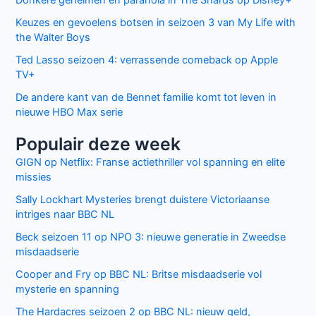
Donkere geheimen en paranoia in The Shards op Disney+
Keuzes en gevoelens botsen in seizoen 3 van My Life with
the Walter Boys
Ted Lasso seizoen 4: verrassende comeback op Apple
TV+
De andere kant van de Bennet familie komt tot leven in
nieuwe HBO Max serie
Populair deze week
GIGN op Netflix: Franse actiethriller vol spanning en elite
missies
Sally Lockhart Mysteries brengt duistere Victoriaanse
intriges naar BBC NL
Beck seizoen 11 op NPO 3: nieuwe generatie in Zweedse
misdaadserie
Cooper and Fry op BBC NL: Britse misdaadserie vol
mysterie en spanning
The Hardacres seizoen 2 op BBC NL: nieuw geld,