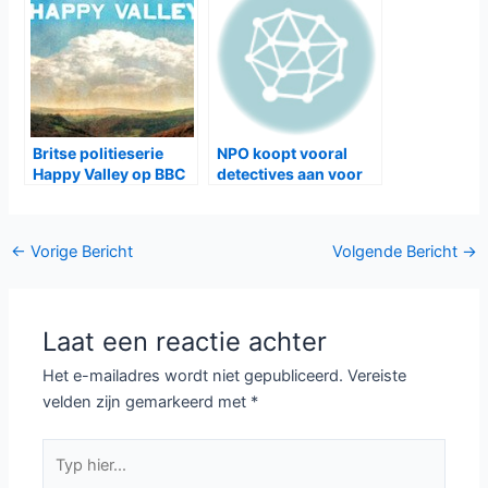
Britse politieserie
NPO koopt vooral
Happy Valley op BBC
detectives aan voor
First
2015-2016
Bericht
←
Vorige Bericht
Volgende Bericht
→
navigatie
Laat een reactie achter
Het e-mailadres wordt niet gepubliceerd.
Vereiste
velden zijn gemarkeerd met
*
Typ
hier...