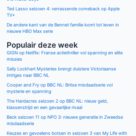
browser voor de volgende keer wanneer ik een reactie
plaats.
Facebook
Twitter
Recente berichten
Laatste seizoen van Muertos S.L. brengt chaos en zwarte
humor naar Netflix
Donkere geheimen en paranoia in The Shards op Disney+
Keuzes en gevoelens botsen in seizoen 3 van My Life with