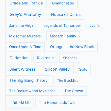
Review
Series
All Creatures Great and Small
Arrow
A place to call Home
Better Call Saul
Black-ish
Call the Midwife
Brooklyn Nine-Nine
Death in Paradise
Dertigers
Fargo
Flikken Maastricht
Flikken Rotterdam
Game of Thrones
Fuller House