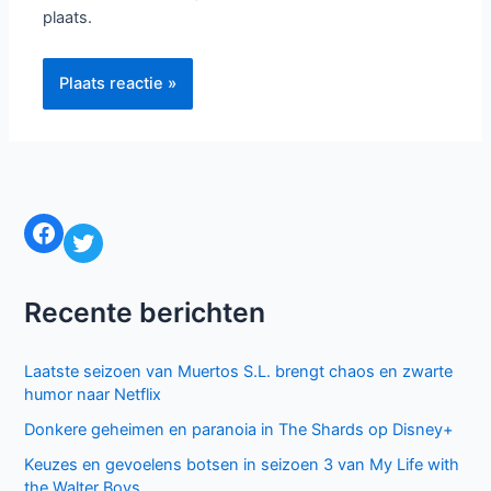
Naam*
E-
mail*
Site
Mijn naam, e-mail en site bewaren in deze