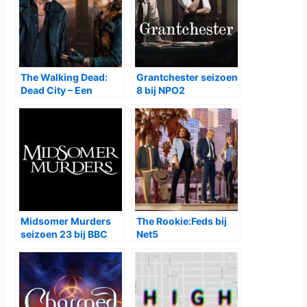
claustrofobische en grimmige sfeer die perfect aansluit bij
de psychologische strijd van de hoofdpersonages. Dit
nieuwe seizoen verdiept die spanning en laat zien dat het
hier niet langer om overleven gaat, maar om macht,
verlossing en de vraag of oude vijanden ooit werkelijk
kunnen veranderen.
De strijd om Manhattan barst los in een seizoen dat belooft
donkerder en persoonlijker te worden dan ooit. Met Maggie
en Negan aan tegengestelde zijden van een op handen
zijnde oorlog en nieuwe spelers die de regels herschrijven,
wordt het een spel met dodelijke inzet.
The Walking Dead:
Dead City
keert op 1 september terug op Star Channel en
levert opnieuw een beklemmend verhaal dat fans van de
franchise niet mogen missen.
Gerelateerde Berichten: