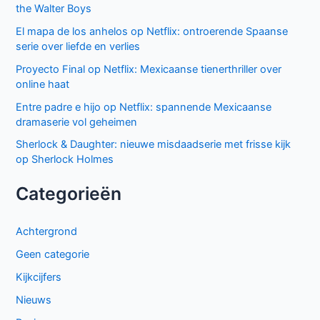
the Walter Boys
Ted Lasso seizoen 4: verrassende comeback op Apple
TV+
De andere kant van de Bennet familie komt tot leven in
nieuwe HBO Max serie
Populair deze week
GIGN op Netflix: Franse actiethriller vol spanning en elite
missies
Sally Lockhart Mysteries brengt duistere Victoriaanse
intriges naar BBC NL
Cooper and Fry op BBC NL: Britse misdaadserie vol
mysterie en spanning
The Hardacres seizoen 2 op BBC NL: nieuw geld,
klassenstrijd en een gevaarlijke rivaal
Beck seizoen 11 op NPO 3: nieuwe generatie in Zweedse
misdaadserie