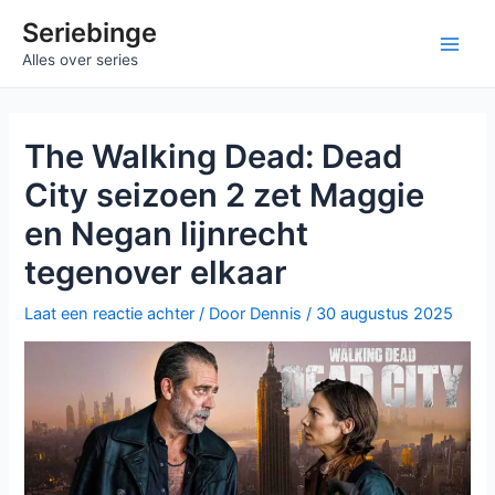
Ga
Seriebinge
naar
Ma
Alles over series
de
inhoud
Me