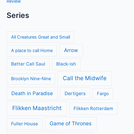
Keuzes en gevoelens botsen in seizoen 3 van My Life with
the Walter Boys
El mapa de los anhelos op Netflix: ontroerende Spaanse
serie over liefde en verlies
Proyecto Final op Netflix: Mexicaanse tienerthriller over
online haat
Entre padre e hijo op Netflix: spannende Mexicaanse
dramaserie vol geheimen
Sherlock & Daughter: nieuwe misdaadserie met frisse kijk
op Sherlock Holmes
Categorieën
Achtergrond
Geen categorie
Kijkcijfers
Nieuws