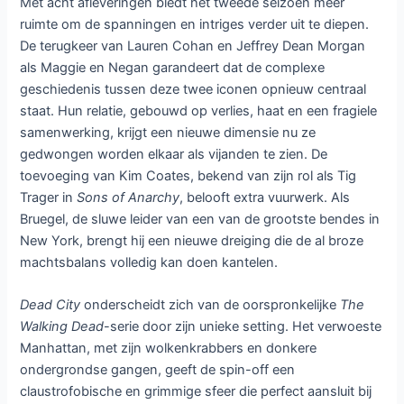
Het eerste seizoen liet kijkers verbijsterd achter toen
Maggie haar grootste vijand uitleverde aan de
meedogenloze Dama in ruil voor de veilige terugkeer van
haar zoon Hershel. Die beslissing keert als een boemerang
terug in dit tweede hoofdstuk, waarin Negan niet langer
een gevangene is, maar een wapen in de handen van de
Dama, die Manhattan onder haar harde regime wil
verenigen. Negan wordt gedwongen zijn beruchte verleden
opnieuw te omarmen en zijn charismatische, maar
gewelddadige kant naar voren te halen om te overleven.
Maggie daarentegen worstelt met de morele prijs die ze
heeft betaald. Haar beslissing heeft niet alleen hun
dynamiek voorgoed veranderd, maar ook de
machtsverhoudingen in de stad op scherp gezet. Beide
personages worden zo ongewild de gezichten van twee
rivaliserende facties: het groeiende imperium van de Dama
en de Marshals van New Babylon, die vanaf de andere kant
van de rivier dreigend oprukken.