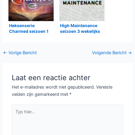
The Walking Dead:
Grantchester seizoen
Dead City – Een
8 bij NPO2
Nieuwe Hel in
Manhattan
Midsomer Murders
The Rookie:Feds bij
seizoen 23 bij BBC
Net5
First, VRT1 en NPO2