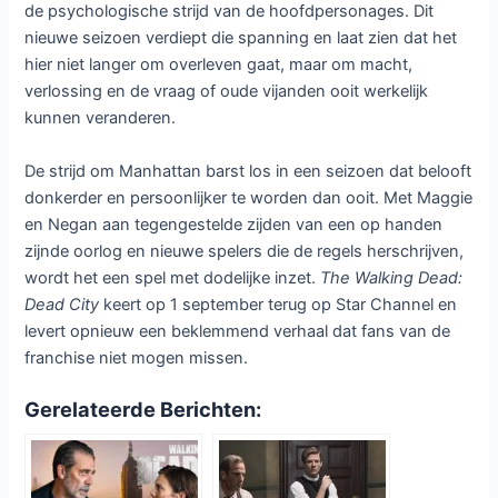
Met acht afleveringen biedt het tweede seizoen meer
ruimte om de spanningen en intriges verder uit te diepen.
De terugkeer van Lauren Cohan en Jeffrey Dean Morgan
als Maggie en Negan garandeert dat de complexe
geschiedenis tussen deze twee iconen opnieuw centraal
staat. Hun relatie, gebouwd op verlies, haat en een fragiele
samenwerking, krijgt een nieuwe dimensie nu ze
gedwongen worden elkaar als vijanden te zien. De
toevoeging van Kim Coates, bekend van zijn rol als Tig
Trager in
Sons of Anarchy
, belooft extra vuurwerk. Als
Bruegel, de sluwe leider van een van de grootste bendes in
New York, brengt hij een nieuwe dreiging die de al broze
machtsbalans volledig kan doen kantelen.
Dead City
onderscheidt zich van de oorspronkelijke
The
Walking Dead
-serie door zijn unieke setting. Het verwoeste
Manhattan, met zijn wolkenkrabbers en donkere
ondergrondse gangen, geeft de spin-off een