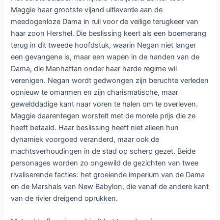
De spanning in
The Walking Dead: Dead City
bereikt een
nieuw hoogtepunt wanneer het tweede seizoen op 1
september van start gaat op Star Channel. Waar Maggie en
Negan in het eerste seizoen nog noodgedwongen
samenwerkten, staan ze nu lijnrecht tegenover elkaar in
een strijd die de toekomst van Manhattan zal bepalen. Het
verraad waarmee de vorige reeks eindigde, heeft
onomkeerbare gevolgen en verandert voormalige
bondgenoten in pionnen in een dodelijk machtsspel. De
chaotische ruïnes van New York vormen opnieuw het
decor voor een verhaal vol verraad, machtsstrijd en morele
dilemma’s, waarin niets en niemand meer veilig is.