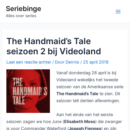
Ga
Seriebinge
naar
Main
Alles over series
de
inhoud
Men
The Handmaid’s Tale
seizoen 2 bij Videoland
Laat een reactie achter
/ Door
Dennis
/
25 april 2018
Vanaf donderdag 26 april is bij
Videoland wekelijks het tweede
seizoen van de Amerikaanse serie
The Handmaid’s Tale
te zien. Dit
seizoen telt dertien afleveringen.
Aan het einde van het eerste
seizoen zagen we hoe June (
Elisabeth Moss
) die zwanger
is voor Commander Waterford (
Joseph Fiennes
) en zijn