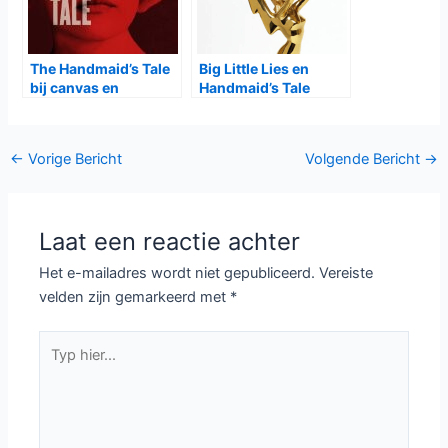
The Handmaid’s Tale
Big Little Lies en
bij canvas en
Handmaid’s Tale
Videoland
grote winnaar Emmy
Awards 2017
Bericht
←
Vorige Bericht
Volgende Bericht
→
navigatie
Laat een reactie achter
Het e-mailadres wordt niet gepubliceerd.
Vereiste
velden zijn gemarkeerd met
*
Typ
hier...