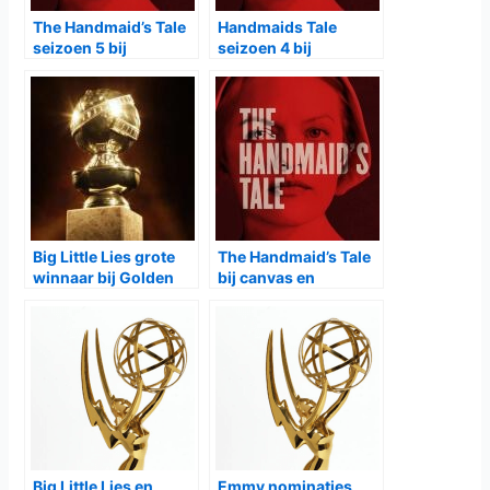
The Handmaid’s Tale
Handmaids Tale
seizoen 5 bij
seizoen 4 bij
Videoland
Videoland en canvas
Big Little Lies grote
The Handmaid’s Tale
winnaar bij Golden
bij canvas en
Globes
Videoland
Big Little Lies en
Emmy nominaties