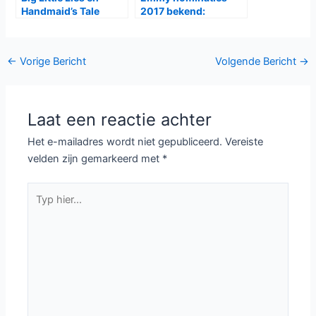
Handmaid’s Tale
2017 bekend:
grote winnaar Emmy
Westworld aan kop
Awards 2017
Bericht
←
Vorige Bericht
Volgende Bericht
→
navigatie
Laat een reactie achter
Het e-mailadres wordt niet gepubliceerd.
Vereiste
velden zijn gemarkeerd met
*
Typ
hier...