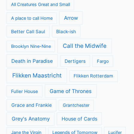
All Creatures Great and Small
Arrow
A place to call Home
Better Call Saul
Black-ish
Call the Midwife
Brooklyn Nine-Nine
Death in Paradise
Dertigers
Fargo
Flikken Maastricht
Flikken Rotterdam
Game of Thrones
Fuller House
Grace and Frankie
Grantchester
Grey's Anatomy
House of Cards
Jane the Virgin
Legends of Tomorrow
Lucifer