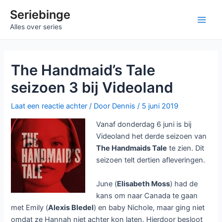
Ga
Seriebinge
naar
Main
Alles over series
de
inhoud
Men
The Handmaid’s Tale
seizoen 3 bij Videoland
Laat een reactie achter
/ Door
Dennis
/
5 juni 2019
Vanaf donderdag 6 juni is bij
Videoland het derde seizoen van
The Handmaids Tale
te zien. Dit
seizoen telt dertien afleveringen.
June (
Elisabeth Moss
) had de
kans om naar Canada te gaan
met Emily (
Alexis Bledel
) en baby Nichole, maar ging niet
omdat ze Hannah niet achter kon laten. Hierdoor besloot