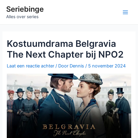
Ga
Seriebinge
naar
Main
Alles over series
de
inhoud
Men
Kostuumdrama Belgravia
The Next Chapter bij NPO2
Laat een reactie achter
/ Door
Dennis
/
5 november 2024