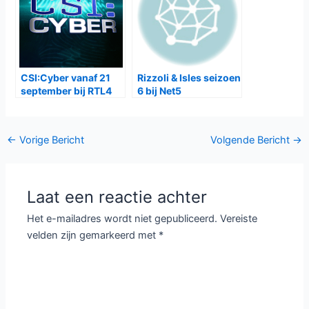
CSI:Cyber vanaf 21
Rizzoli & Isles seizoen
september bij RTL4
6 bij Net5
Bericht
←
Vorige Bericht
Volgende Bericht
→
navigatie
Laat een reactie achter
Het e-mailadres wordt niet gepubliceerd.
Vereiste
velden zijn gemarkeerd met
*