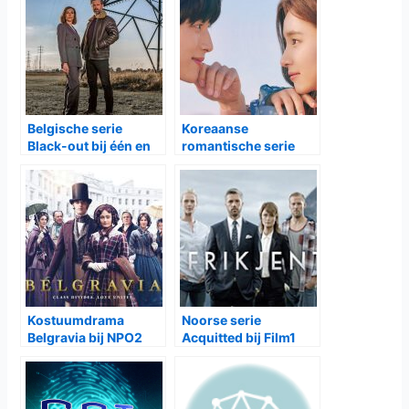
Belgische serie
Koreaanse
Black-out bij één en
romantische serie
Videoland
Run On te zien bij
Netflix
Kostuumdrama
Noorse serie
Belgravia bij NPO2
Acquitted bij Film1