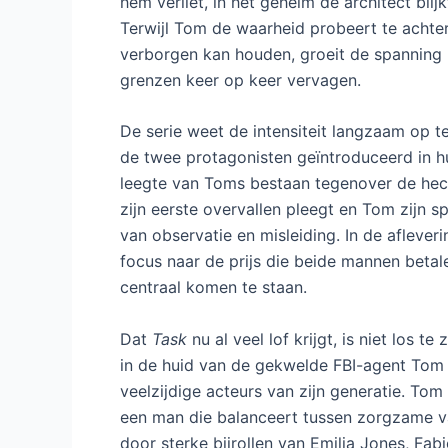
hem verliet, in het geheim de architect bli
Terwijl Tom de waarheid probeert te achter
verborgen kan houden, groeit de spanning 
grenzen keer op keer vervagen.
De serie weet de intensiteit langzaam op t
de twee protagonisten geïntroduceerd in 
leegte van Toms bestaan tegenover de hec
zijn eerste overvallen pleegt en Tom zijn s
van observatie en misleiding. In de aflever
focus naar de prijs die beide mannen betale
centraal komen te staan.
Dat
Task
nu al veel lof krijgt, is niet los 
in de huid van de gekwelde FBI-agent Tom 
veelzijdige acteurs van zijn generatie. To
een man die balanceert tussen zorgzame va
door sterke bijrollen van Emilia Jones, Fa