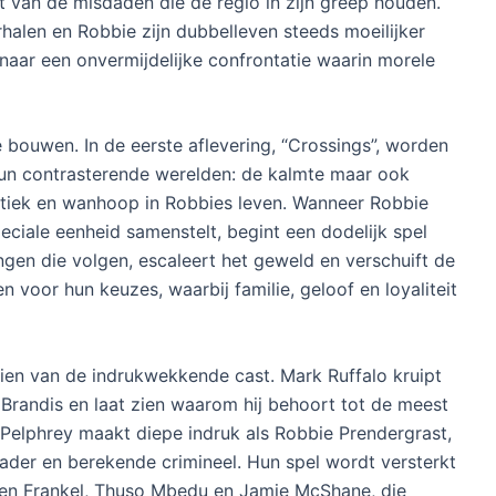
jkt van de misdaden die de regio in zijn greep houden.
halen en Robbie zijn dubbelleven steeds moeilijker
naar een onvermijdelijke confrontatie waarin morele
e bouwen. In de eerste aflevering, “Crossings”, worden
hun contrasterende werelden: de kalmte maar ook
tiek en wanhoop in Robbies leven. Wanneer Robbie
peciale eenheid samenstelt, begint een dodelijk spel
ingen die volgen, escaleert het geweld en verschuift de
n voor hun keuzes, waarbij familie, geloof en loyaliteit
te zien van de indrukwekkende cast. Mark Ruffalo kruipt
Brandis en laat zien waarom hij behoort tot de meest
m Pelphrey maakt diepe indruk als Robbie Prendergrast,
der en berekende crimineel. Hun spel wordt versterkt
bien Frankel, Thuso Mbedu en Jamie McShane, die