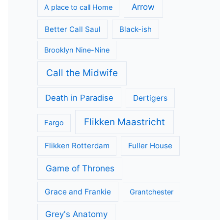
Arrow
A place to call Home
Better Call Saul
Black-ish
Brooklyn Nine-Nine
Call the Midwife
Death in Paradise
Dertigers
Flikken Maastricht
Fargo
Flikken Rotterdam
Fuller House
Game of Thrones
Grace and Frankie
Grantchester
Grey's Anatomy