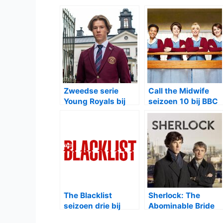
Zweedse serie
Call the Midwife
Young Royals bij
seizoen 10 bij BBC
Netflix
First
The Blacklist
Sherlock: The
seizoen drie bij
Abominable Bride
RTL5
op BBC One en BBC