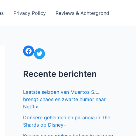
es
Privacy Policy
Reviews & Achtergrond
Facebook
Twitter
Recente berichten
Laatste seizoen van Muertos S.L.
brengt chaos en zwarte humor naar
Netflix
Donkere geheimen en paranoia in The
Shards op Disney+
Keuzes en gevoelens botsen in seizoen