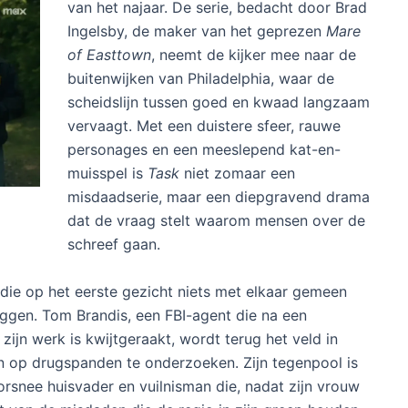
van het najaar. De serie, bedacht door Brad
Ingelsby, de maker van het geprezen
Mare
of Easttown
, neemt de kijker mee naar de
buitenwijken van Philadelphia, waar de
scheidslijn tussen goed en kwaad langzaam
vervaagt. Met een duistere sfeer, rauwe
personages en een meeslepend kat-en-
muisspel is
Task
niet zomaar een
misdaadserie, maar een diepgravend drama
dat de vraag stelt waarom mensen over de
schreef gaan.
die op het eerste gezicht niets met elkaar gemeen
iggen. Tom Brandis, een FBI-agent die na een
n zijn werk is kwijtgeraakt, wordt terug het veld in
n op drugspanden te onderzoeken. Zijn tegenpool is
orsnee huisvader en vuilnisman die, nadat zijn vrouw