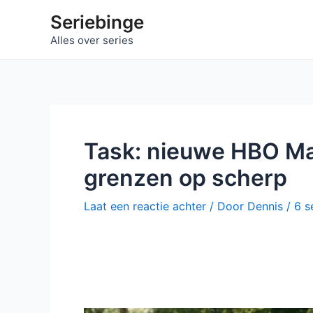
Ga
Seriebinge
naar
Alles over series
de
inhoud
Task: nieuwe HBO Max
grenzen op scherp
Laat een reactie achter
/ Door
Dennis
/
6 s