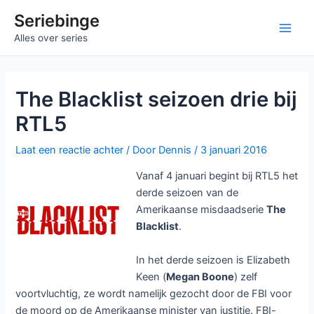
Ga
Seriebinge
naar
Main
Alles over series
de
inhoud
Men
The Blacklist seizoen drie bij
RTL5
Laat een reactie achter
/ Door
Dennis
/
3 januari 2016
Vanaf 4 januari begint bij RTL5 het
derde seizoen van de
Amerikaanse misdaadserie
The
Blacklist
.
In het derde seizoen is Elizabeth
Keen (
Megan Boone
) zelf
voortvluchtig, ze wordt namelijk gezocht door de FBI voor
de moord op de Amerikaanse minister van justitie. FBI-