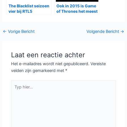
The Blacklist seizoen
Ook in 2015 is Game
vier bij RTL5
of Thrones het meest
gedownload
Bericht
←
Vorige Bericht
Volgende Bericht
→
navigatie
Laat een reactie achter
Het e-mailadres wordt niet gepubliceerd.
Vereiste
velden zijn gemarkeerd met
*
Typ
hier...