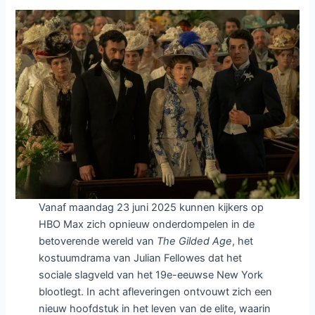
Vanaf maandag 23 juni 2025 kunnen kijkers op
HBO Max zich opnieuw onderdompelen in de
betoverende wereld van
The Gilded Age
, het
kostuumdrama van Julian Fellowes dat het
sociale slagveld van het 19e-eeuwse New York
blootlegt. In acht afleveringen ontvouwt zich een
nieuw hoofdstuk in het leven van de elite, waarin