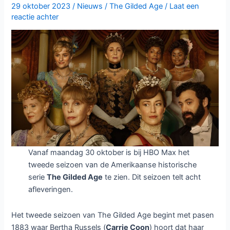
HBO
29 oktober 2023
/
Nieuws
/
The Gilded Age
/
Laat een
Max:
reactie achter
Nieuwe
Allianties
en
Oude
Veten
in
het
New
York
van
de
Vanaf maandag 30 oktober is bij HBO Max het
19e
tweede seizoen van de Amerikaanse historische
Eeuw
serie
The Gilded Age
te zien. Dit seizoen telt acht
afleveringen.
Het tweede seizoen van The Gilded Age begint met pasen
1883 waar Bertha Russels (
Carrie Coon
) hoort dat haar