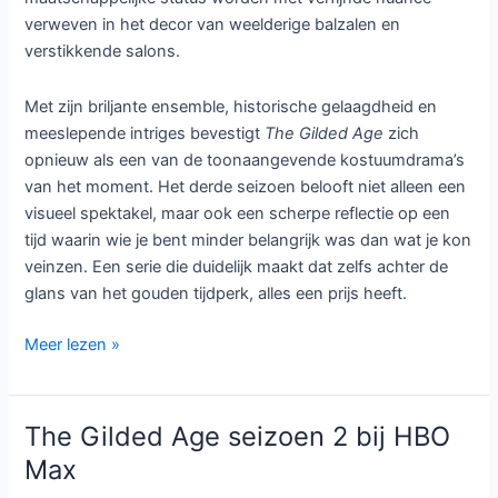
verweven in het decor van weelderige balzalen en
verstikkende salons.
Met zijn briljante ensemble, historische gelaagdheid en
meeslepende intriges bevestigt
The Gilded Age
zich
opnieuw als een van de toonaangevende kostuumdrama’s
van het moment. Het derde seizoen belooft niet alleen een
visueel spektakel, maar ook een scherpe reflectie op een
tijd waarin wie je bent minder belangrijk was dan wat je kon
veinzen. Een serie die duidelijk maakt dat zelfs achter de
glans van het gouden tijdperk, alles een prijs heeft.
The
Meer lezen »
Gilded
Age
Seizoen
The Gilded Age seizoen 2 bij HBO
3
Max
op