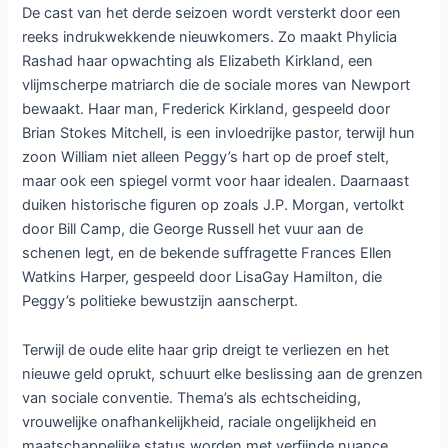
De cast van het derde seizoen wordt versterkt door een
reeks indrukwekkende nieuwkomers. Zo maakt Phylicia
Rashad haar opwachting als Elizabeth Kirkland, een
vlijmscherpe matriarch die de sociale mores van Newport
bewaakt. Haar man, Frederick Kirkland, gespeeld door
Brian Stokes Mitchell, is een invloedrijke pastor, terwijl hun
zoon William niet alleen Peggy’s hart op de proef stelt,
maar ook een spiegel vormt voor haar idealen. Daarnaast
duiken historische figuren op zoals J.P. Morgan, vertolkt
door Bill Camp, die George Russell het vuur aan de
schenen legt, en de bekende suffragette Frances Ellen
Watkins Harper, gespeeld door LisaGay Hamilton, die
Peggy’s politieke bewustzijn aanscherpt.
Terwijl de oude elite haar grip dreigt te verliezen en het
nieuwe geld oprukt, schuurt elke beslissing aan de grenzen
van sociale conventie. Thema’s als echtscheiding,
vrouwelijke onafhankelijkheid, raciale ongelijkheid en
maatschappelijke status worden met verfijnde nuance