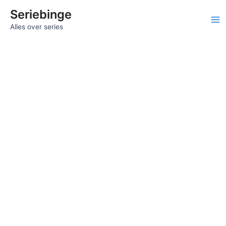
Ga
Seriebinge
naar
Ma
Alles over series
de
inhoud
Me