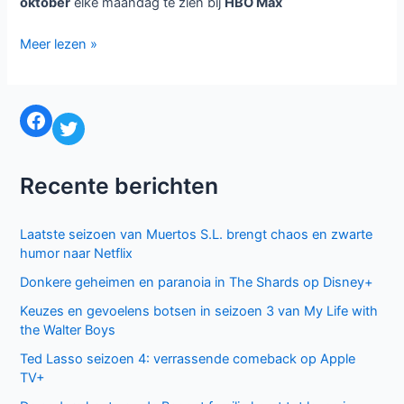
oktober
elke maandag te zien bij
HBO Max
The
Meer lezen »
Gilded
Age
seizoen
Facebook
Twitter
2
bij
HBO
Recente berichten
Max
Laatste seizoen van Muertos S.L. brengt chaos en zwarte
humor naar Netflix
Donkere geheimen en paranoia in The Shards op Disney+
Keuzes en gevoelens botsen in seizoen 3 van My Life with
the Walter Boys
Ted Lasso seizoen 4: verrassende comeback op Apple
TV+