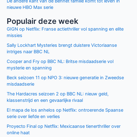
De andere kant van de Bennet familie komt tot leven in
nieuwe HBO Max serie
Populair deze week
GIGN op Netflix: Franse actiethriller vol spanning en elite
missies
Sally Lockhart Mysteries brengt duistere Victoriaanse
intriges naar BBC NL
Cooper and Fry op BBC NL: Britse misdaadserie vol
mysterie en spanning
Beck seizoen 11 op NPO 3: nieuwe generatie in Zweedse
misdaadserie
The Hardacres seizoen 2 op BBC NL: nieuw geld,
klassenstrijd en een gevaarlijke rivaal
El mapa de los anhelos op Netflix: ontroerende Spaanse
serie over liefde en verlies
Proyecto Final op Netflix: Mexicaanse tienerthriller over
online haat