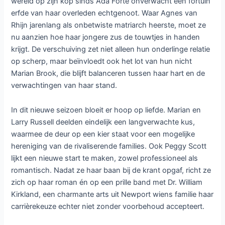
wereld op zijn kop sinds Ada Forte onverwacht een fortuin
erfde van haar overleden echtgenoot. Waar Agnes van
Rhijn jarenlang als onbetwiste matriarch heerste, moet ze
nu aanzien hoe haar jongere zus de touwtjes in handen
krijgt. De verschuiving zet niet alleen hun onderlinge relatie
op scherp, maar beïnvloedt ook het lot van hun nicht
Marian Brook, die blijft balanceren tussen haar hart en de
verwachtingen van haar stand.
In dit nieuwe seizoen bloeit er hoop op liefde. Marian en
Larry Russell deelden eindelijk een langverwachte kus,
waarmee de deur op een kier staat voor een mogelijke
hereniging van de rivaliserende families. Ook Peggy Scott
lijkt een nieuwe start te maken, zowel professioneel als
romantisch. Nadat ze haar baan bij de krant opgaf, richt ze
zich op haar roman én op een prille band met Dr. William
Kirkland, een charmante arts uit Newport wiens familie haar
carrièrekeuze echter niet zonder voorbehoud accepteert.