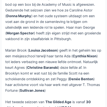
bod op een box bij de Academy of Music is afgewezen.
Gedurende het seizoen zien we hoe ze Caroline Astor
(
Donna Murphy
) en het oude systeem uitdaagt om een
voet aan de grond in de samenleving te krijgen om
uiteindelijk een leidende rol te spelen. Haar man George
(
Morgan Spector
) heeft zijn eigen strijd met een groeiende
vakbond in zijn staalfabriek in Pittsburgh.
Marian Brook (
Louisa Jacobson
) geeft in het geheim les op
een meisjesschool terwijl haar tante Ada (
Cynthia Nixon
)
tot ieders verbazing een nieuwe liefde ontmoet. Natuurlijk
keurt Agnes (
Christine Baranski
) deze liefde af. In
Brooklyn komt er wat rust bij de familie Scott na een
schokkende ontdekking en zet Peggy (
Denée Benton
)
haar activisme voort via haar werk met uitgever T. Thomas
Fortune (
Sullivan Jones
)
Het tweede seizoen van
The Gilded Age
is vanaf
30