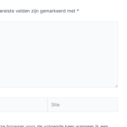
ereiste velden zijn gemarkeerd met
*
Site
deze browser voor de volgende keer wanneer ik een