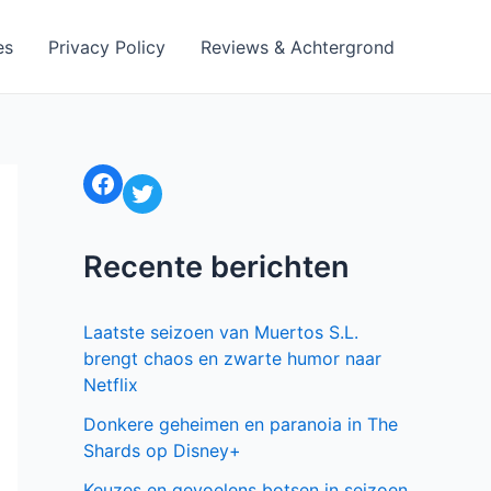
es
Privacy Policy
Reviews & Achtergrond
Facebook
Twitter
Recente berichten
Laatste seizoen van Muertos S.L.
brengt chaos en zwarte humor naar
Netflix
Donkere geheimen en paranoia in The
Shards op Disney+
Keuzes en gevoelens botsen in seizoen