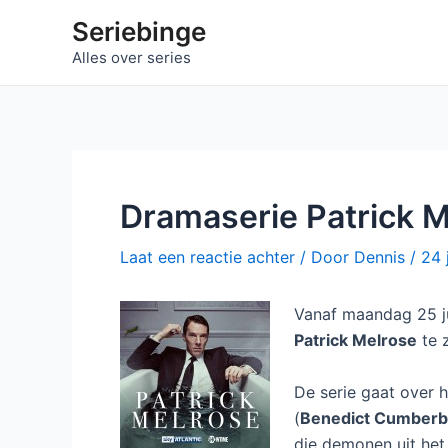
Ga
Seriebinge
naar
Alles over series
de
inhoud
Dramaserie Patrick M
Laat een reactie achter
/ Door
Dennis
/
24 
Vanaf maandag 25 ju
Patrick Melrose
te z
De serie gaat over h
(
Benedict Cumberb
die demonen uit het 