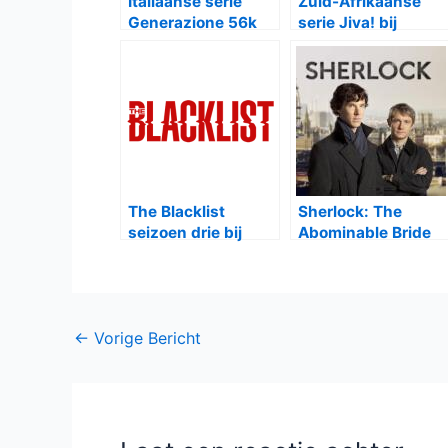
Italiaanse serie
Zuid-Afrikaanse
Generazione 56k
serie Jiva! bij
bij Netflix
Netflix
The Blacklist
Sherlock: The
seizoen drie bij
Abominable Bride
RTL5
op BBC One en BBC
First
Bericht
←
Vorige Bericht
navigatie