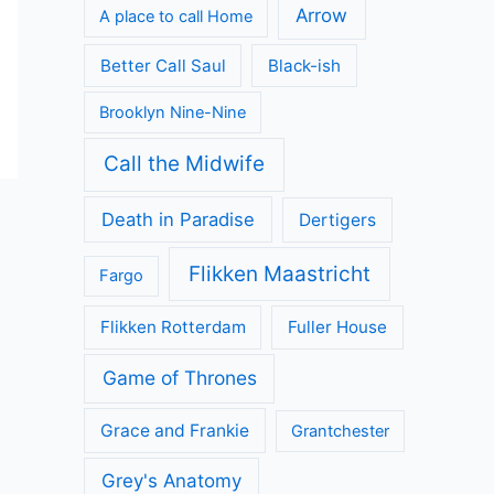
Arrow
A place to call Home
Better Call Saul
Black-ish
Brooklyn Nine-Nine
Call the Midwife
Death in Paradise
Dertigers
Flikken Maastricht
Fargo
Flikken Rotterdam
Fuller House
Game of Thrones
Grace and Frankie
Grantchester
Grey's Anatomy