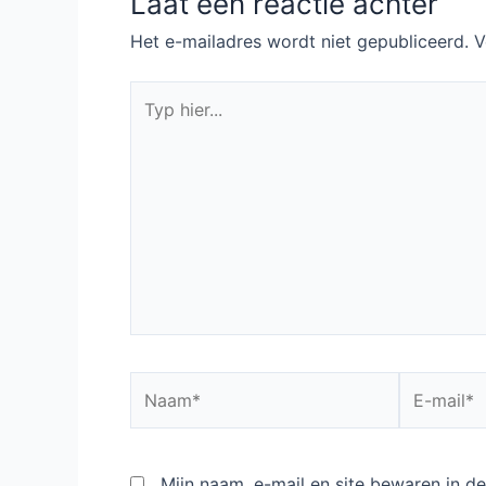
Laat een reactie achter
Het e-mailadres wordt niet gepubliceerd.
V
Typ
hier...
Naam*
E-
mail*
Mijn naam, e-mail en site bewaren in 