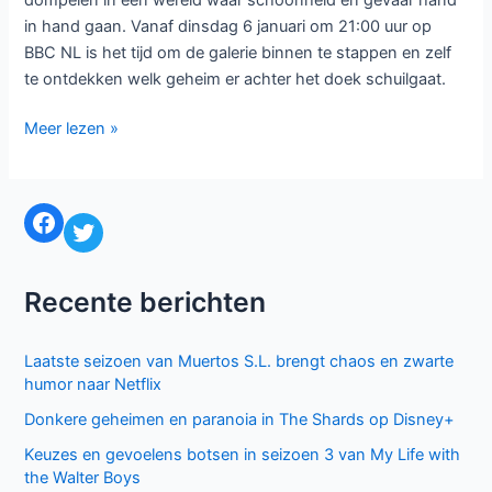
in hand gaan. Vanaf dinsdag 6 januari om 21:00 uur op
BBC NL is het tijd om de galerie binnen te stappen en zelf
te ontdekken welk geheim er achter het doek schuilgaat.
Art
Meer lezen »
Detectives
brengt
misdaad
Facebook
Twitter
en
kunst
samen
Recente berichten
op
BBC
Laatste seizoen van Muertos S.L. brengt chaos en zwarte
NL
humor naar Netflix
Donkere geheimen en paranoia in The Shards op Disney+
Keuzes en gevoelens botsen in seizoen 3 van My Life with
the Walter Boys