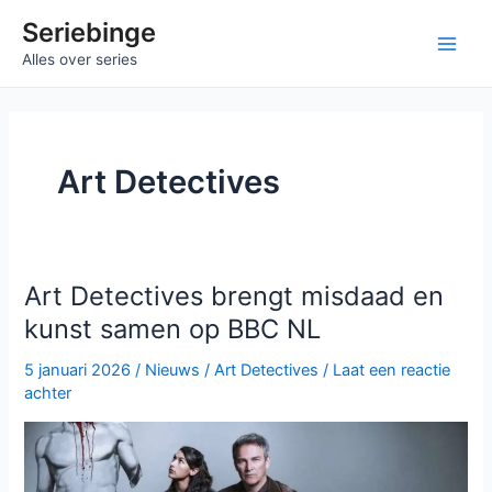
Ga
Seriebinge
naar
Main
Alles over series
de
inhoud
Men
Art Detectives
Art Detectives brengt misdaad en
kunst samen op BBC NL
5 januari 2026
/
Nieuws
/
Art Detectives
/
Laat een reactie
achter