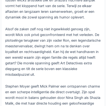
tussen Micks artistieke blik en Shazia’s nuchtere aanpak
vormt het kloppend hart van de serie. Terwijl ze elkaar
aftasten en langzaam leren samenwerken, groeit er een
dynamiek die zowel spanning als humor oplevert.
Alsof de zaken zelf nog niet ingewikkeld genoeg zijn,
wordt Mick ook privé geconfronteerd met het verleden. De
plotselinge terugkeer van zijn vader Ron, een legendarische
meestervervalser, dwingt hem om na te denken over
loyaliteit en rechtvaardigheid. Kan hij de wet handhaven in
een wereld waarin zijn eigen familie die regels altijd heeft
getart? Die morele spanning geeft Art Detectives extra
diepgang en tilt de serie boven een klassieke
misdaadpuzzel uit.
Stephen Moyer geeft Mick Palmer een ontspannen charme
en een scherpe intelligentie die direct overtuigt. Zijn spel
wordt mooi in balans gehouden door Nina Singh als Shazia
Malik, die met haar directe houding een geloofwaardige