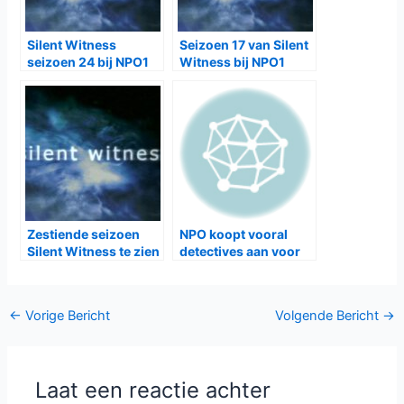
Silent Witness
Seizoen 17 van Silent
seizoen 24 bij NPO1
Witness bij NPO1
Zestiende seizoen
NPO koopt vooral
Silent Witness te zien
detectives aan voor
bij NPO1
2015-2016
Bericht
←
Vorige Bericht
Volgende Bericht
→
navigatie
Laat een reactie achter