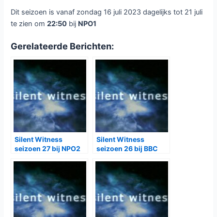
Dit seizoen is vanaf zondag 16 juli 2023 dagelijks tot 21 juli
te zien om
22:50
bij
NPO1
Gerelateerde Berichten:
Silent Witness
Silent Witness
seizoen 27 bij NPO2
seizoen 26 bij BBC
en BBC First
First