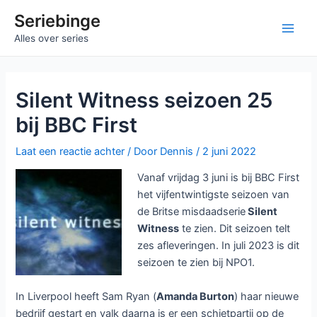
Ga
Seriebinge
naar
Main
Alles over series
de
inhoud
Men
Silent Witness seizoen 25
bij BBC First
Laat een reactie achter
/ Door
Dennis
/
2 juni 2022
Vanaf vrijdag 3 juni is bij BBC First
het vijfentwintigste seizoen van
de Britse misdaadserie
Silent
Witness
te zien. Dit seizoen telt
zes afleveringen. In juli 2023 is dit
seizoen te zien bij NPO1.
In Liverpool heeft Sam Ryan (
Amanda Burton
) haar nieuwe
bedrijf gestart en valk daarna is er een schietpartij op de