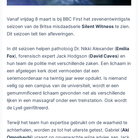
Vanaf vrijdag 8 maart is bij BBC First het zevenentwintigste
seizoen van de Britse misdaadserie
Silent Witness
te zien.
Dit seizoen telt tien afleveringen.
In dit seizoen helpen patholoog Dr. Nikki Alexander (
Emilia
Fox
), forensisch expert Jack Hodgson (
David Caves
) en
hun team de politie met verschillende zaken. Een lichaam in
een afgelegen kerk doet vermoeden dat een
seriemoordenaar na twintig jaar weer opduikt. Is niemand
veilig op een campus van de universiteit, wordt er een
gemummificeerd lichaam gevonden net als verschillende
lijken in een massagraf onder een treinstation. Ook wordt
de Lyell geinfiltreerd.
Terwijl het team hun expertise gebruikt om de waarheid te
achterhalen, worden ze tot het uiterste getest. Gabriel (
Aki
Omoshaybi
) vraagt op onverwachte wijze advies aan Jack