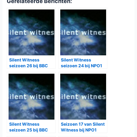
Gerelateerde Berichten:
Silent Witness
Silent Witness
seizoen 26 bij BBC
seizoen 24 bij NPO1
First
Silent Witness
Seizoen 17 van Silent
seizoen 25 bij BBC
Witness bij NPO1
First