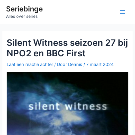
Ga
Seriebinge
naar
Main
Alles over series
de
inhoud
Men
Silent Witness seizoen 27 bij
NPO2 en BBC First
Laat een reactie achter
/ Door
Dennis
/
7 maart 2024