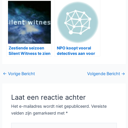
Zestiende seizoen
NPO koopt vooral
Silent Witness te zien
detectives aan voor
bij NPO1
2015-2016
Bericht
←
Vorige Bericht
Volgende Bericht
→
navigatie
Laat een reactie achter
Het e-mailadres wordt niet gepubliceerd.
Vereiste
velden zijn gemarkeerd met
*
Typ