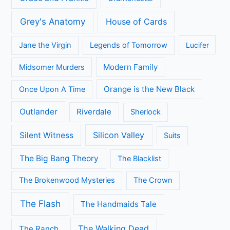
Grey's Anatomy
House of Cards
Jane the Virgin
Legends of Tomorrow
Lucifer
Modern Family
Midsomer Murders
Orange is the New Black
Once Upon A Time
Outlander
Riverdale
Sherlock
Silicon Valley
Silent Witness
Suits
The Big Bang Theory
The Blacklist
The Brokenwood Mysteries
The Crown
The Flash
The Handmaids Tale
The Walking Dead
The Ranch