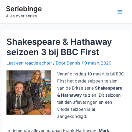
Ga
Seriebinge
naar
Main
Alles over series
de
inhoud
Men
Shakespeare & Hathaway
seizoen 3 bij BBC First
Laat een reactie achter
/ Door
Dennis
/
9 maart 2020
Vanaf dinsdag 10 maart is bij BBC
First het derde seizoen te zien
van de Britse serie
Shakespeare
& Hathaway
te zien. Dit seizoen
telt tien afleveringen en een
vierde seizoen is al
aangekondigd.
In de eerste aflevering gaan Frank Hathaway (
Mark