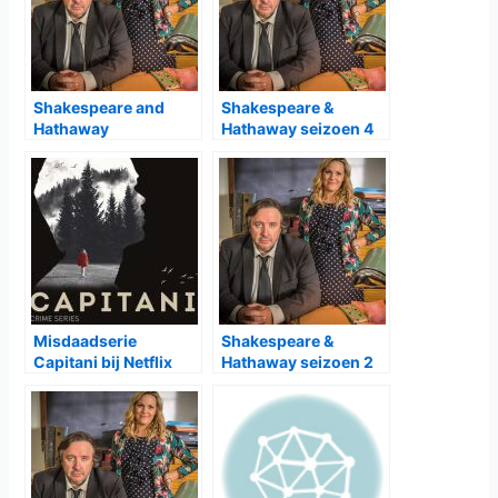
Shakespeare and
Shakespeare &
Hathaway
Hathaway seizoen 4
kerstaflevering 2022
bij BBC First
bij BBC First
Misdaadserie
Shakespeare &
Capitani bij Netflix
Hathaway seizoen 2
bij BBC First