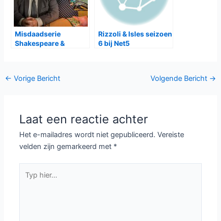
Misdaadserie
Rizzoli & Isles seizoen
Shakespeare &
6 bij Net5
Hathaway bij BBC
First
Bericht
←
Vorige Bericht
Volgende Bericht
→
navigatie
Laat een reactie achter
Het e-mailadres wordt niet gepubliceerd.
Vereiste
velden zijn gemarkeerd met
*
Typ
hier...