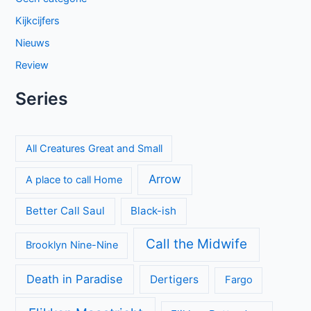
mysterie en spanning
The Hardacres seizoen 2 op BBC NL: nieuw geld,
klassenstrijd en een gevaarlijke rivaal
Beck seizoen 11 op NPO 3: nieuwe generatie in Zweedse
misdaadserie
El mapa de los anhelos op Netflix: ontroerende Spaanse
serie over liefde en verlies
Proyecto Final op Netflix: Mexicaanse tienerthriller over
online haat
Mystery Road seizoen 2 brengt duistere geheimen naar het
Australische kuststadje Gideon
Entre padre e hijo op Netflix: spannende Mexicaanse
dramaserie vol geheimen
Categorieën
Achtergrond