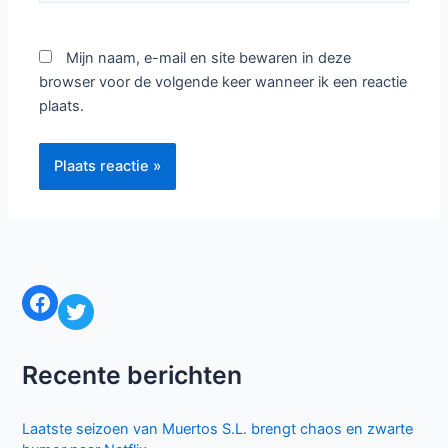
Typ
hier...
Naam*
E-
mail*
Site