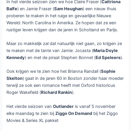
Outlander seizoen 4 vanaf 5
november wekelijks bij
Ziggo
Laat een reactie achter
/ Door
Dennis
/
4 november 2018
Vanaf maandag 5 november is bij
Ziggo wekelijks het vierde
seizoen van de serie
Outlander
te
zien. Dit seizoen telt dertien
afleveringen. Een vijfde en zesde
seizoen zijn al aangekondigd.