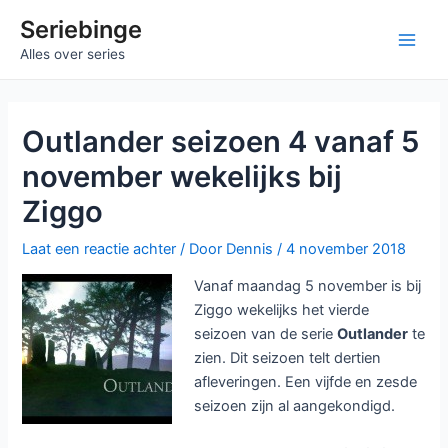
Ga
Seriebinge
naar
Ma
Alles over series
de
inhoud
Me