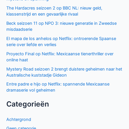
humor naar Netflix
Donkere geheimen en paranoia in The Shards op Disney+
Keuzes en gevoelens botsen in seizoen 3 van My Life with
the Walter Boys
Ted Lasso seizoen 4: verrassende comeback op Apple
TV+
De andere kant van de Bennet familie komt tot leven in
nieuwe HBO Max serie
Populair deze week
GIGN op Netflix: Franse actiethriller vol spanning en elite
missies
Sally Lockhart Mysteries brengt duistere Victoriaanse
intriges naar BBC NL
Keuzes en gevoelens botsen in seizoen 3 van My Life with
the Walter Boys
Cooper and Fry op BBC NL: Britse misdaadserie vol