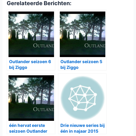
In het vierde seizoen zien we hoe Claire Fraser (
Caitriona
Balfe
) en Jamie Fraser (
Sam Heughan
) een nieuw thuis
proberen te maken in het ruige en gevaarlijke Nieuwe
Wereld: North Carolina in Amerika. Ze hopen dat ze een
rustiger leven krijgen dan de jaren in Schotland en Parijs.
Maar zo makkelijk zal dat natuurlijk niet gaan, zo krijgen ze
te maken met de tante van Jamie: Jocasta (
Maria Doyle
Kennedy
) en met de piraat Stephen Bonnet (
Ed Speleers
).
Ook krijgen we te zien hoe het Brianna Randall (
Sophie
Skelton
) gaat in de jaren 60 in Boston zonder haar moeder
terwijl ze ook een romance heeft met Oxford historicus
Roger Wakefield (
Richard Rankin
).
Het vierde seizoen van
Outlander
is vanaf 5 november
elke maandag te zien bij
Ziggo On Demand
bij het Ziggo
Movies & Series XL pakket