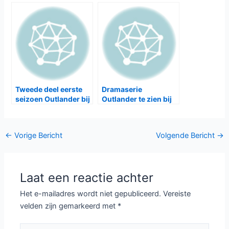
Gerelateerde Berichten:
Outlander seizoen 6
Outlander seizoen 5
bij Ziggo
bij Ziggo
één hervat eerste
Drie nieuwe series bij