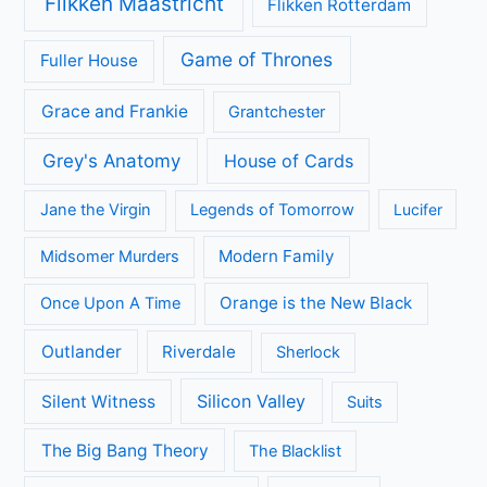
Geen categorie
Kijkcijfers
Nieuws
Review
Series
All Creatures Great and Small
Arrow
A place to call Home
Better Call Saul
Black-ish
Call the Midwife
Brooklyn Nine-Nine
Death in Paradise
Dertigers
Fargo