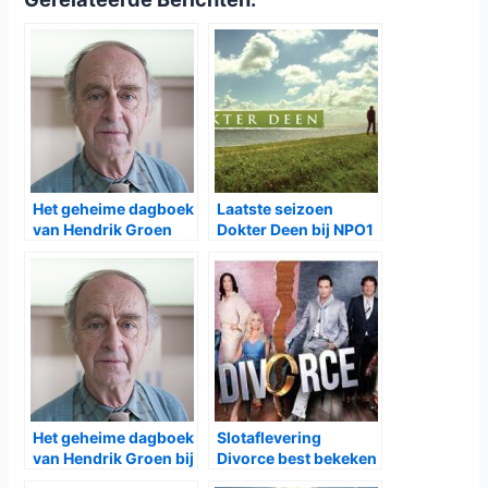
Het geheime dagboek
Laatste seizoen
van Hendrik Groen
Dokter Deen bij NPO1
seizoen 2 bij NPO1
Het geheime dagboek
Slotaflevering
van Hendrik Groen bij
Divorce best bekeken
NPO1
in 2016