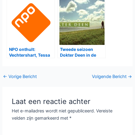
NPO onthult:
Tweede seizoen
Vechtershart, Tessa
Dokter Deen in de
in november. Flikken
herhaling op
Rotterdam voorjaar
zaterdag bij NPO1
2016
Bericht
←
Vorige Bericht
Volgende Bericht
→
navigatie
Laat een reactie achter
Het e-mailadres wordt niet gepubliceerd.
Vereiste
velden zijn gemarkeerd met
*