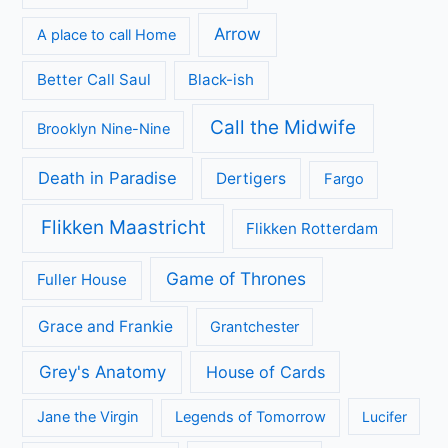
Arrow
A place to call Home
Better Call Saul
Black-ish
Call the Midwife
Brooklyn Nine-Nine
Death in Paradise
Dertigers
Fargo
Flikken Maastricht
Flikken Rotterdam
Game of Thrones
Fuller House
Grace and Frankie
Grantchester
Grey's Anatomy
House of Cards
Jane the Virgin
Legends of Tomorrow
Lucifer