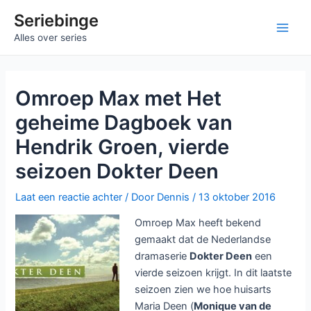
Ga
Seriebinge
naar
Main
Alles over series
de
inhoud
Men
Omroep Max met Het
geheime Dagboek van
Hendrik Groen, vierde
seizoen Dokter Deen
Laat een reactie achter
/ Door
Dennis
/
13 oktober 2016
Omroep Max heeft bekend
gemaakt dat de Nederlandse
dramaserie
Dokter Deen
een
vierde seizoen krijgt. In dit laatste
seizoen zien we hoe huisarts
Maria Deen (
Monique van de