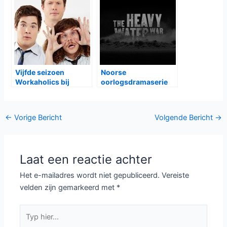
Vijfde seizoen
Noorse
Workaholics bij
oorlogsdramaserie
Comedy Central
The Heavy Water War
op Film1
Bericht
←
Vorige Bericht
Volgende Bericht
→
navigatie
Laat een reactie achter
Het e-mailadres wordt niet gepubliceerd.
Vereiste
velden zijn gemarkeerd met
*
Typ
hier...