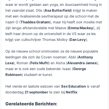
waar er wordt gedaan aan yoga, en duurzaamheid hoog in
het vaandel staat. Otis (
Asa Butterfield
) krijgt te maken
met een rivaliserende sextherapeut op die school met de
naam O (
Thaddea Graham
), maar hij heeft ook moeite met
zijn lange-afstandsrelatie met Maeve (
Emma Mackey
), zij
leeft haar droom op de universiteit in de VS waar ze les
krijgt van cultschrijver Thomas Molloy (
Dan Levy
).
Op de nieuwe school ontmoeten ze de nieuwe populaire
leerlingen die zich de Coven noemen: Abbi (
Anthony
Lexa
), Roman (
Felix Mufti
) en Aisha (
Alexandra James
),
maar er is ook een oude bekende: Isaac (
George
Robinson
) studeert er kunst.
Het vierde en laatste seizoen van
Sex Education
is vanaf
donderdag
21 september
te zien bij
Netflix
Gerelateerde Berichten: