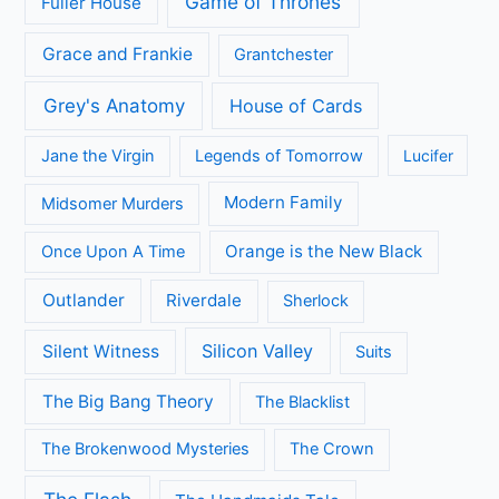
Game of Thrones
Fuller House
Grace and Frankie
Grantchester
Grey's Anatomy
House of Cards
Jane the Virgin
Legends of Tomorrow
Lucifer
Modern Family
Midsomer Murders
Orange is the New Black
Once Upon A Time
Outlander
Riverdale
Sherlock
Silicon Valley
Silent Witness
Suits
The Big Bang Theory
The Blacklist
The Brokenwood Mysteries
The Crown