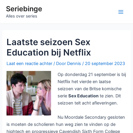
Ga
Seriebinge
naar
Main
Alles over series
de
inhoud
Men
Laatste seizoen Sex
Education bij Netflix
Laat een reactie achter
/ Door
Dennis
/
20 september 2023
Op donderdag 21 september is bij
Netflix het vierde en laatse
seizoen van de Britse komische
serie
Sex Education
te zien. Dit
seizoen telt acht afleveringen.
Nu Moordale Secondary gesloten
is moeten de scholieren hun weg zien te vinden op de
hightech en progressieve Cavendish Sixth Form College