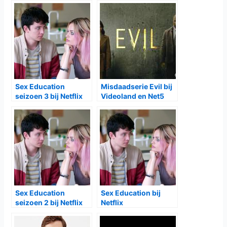
Sex Education
Misdaadserie Evil bij
seizoen 3 bij Netflix
Videoland en Net5
Sex Education
Sex Education bij
seizoen 2 bij Netflix
Netflix