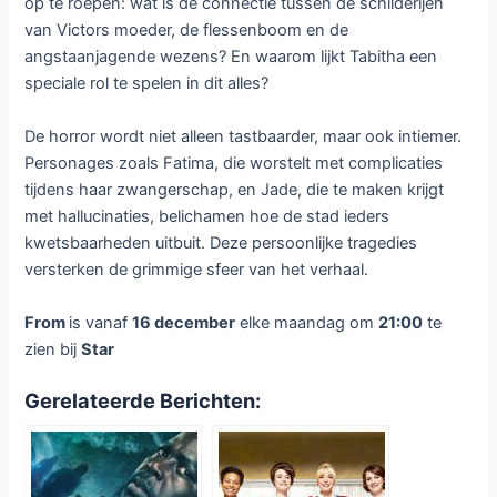
op te roepen: wat is de connectie tussen de schilderijen
van Victors moeder, de flessenboom en de
angstaanjagende wezens? En waarom lijkt Tabitha een
speciale rol te spelen in dit alles?
De horror wordt niet alleen tastbaarder, maar ook intiemer.
Personages zoals Fatima, die worstelt met complicaties
tijdens haar zwangerschap, en Jade, die te maken krijgt
met hallucinaties, belichamen hoe de stad ieders
kwetsbaarheden uitbuit. Deze persoonlijke tragedies
versterken de grimmige sfeer van het verhaal.
From
is vanaf
16 december
elke maandag om
21:00
te
zien bij
Star
Gerelateerde Berichten: