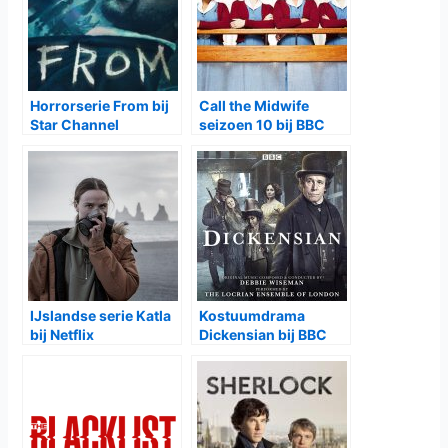
Horrorserie From bij
Call the Midwife
Star Channel
seizoen 10 bij BBC
First
IJslandse serie Katla
Kostuumdrama
bij Netflix
Dickensian bij BBC
First