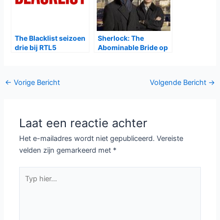
The Blacklist seizoen
Sherlock: The
drie bij RTL5
Abominable Bride op
BBC One en BBC First
Bericht
←
Vorige Bericht
Volgende Bericht
→
navigatie
Laat een reactie achter
Het e-mailadres wordt niet gepubliceerd.
Vereiste
velden zijn gemarkeerd met
*
Typ
hier...