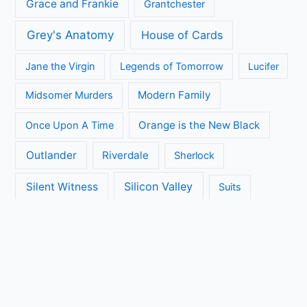
Grace and Frankie
Grantchester
Grey's Anatomy
House of Cards
Jane the Virgin
Legends of Tomorrow
Lucifer
Modern Family
Midsomer Murders
Orange is the New Black
Once Upon A Time
Outlander
Riverdale
Sherlock
Silicon Valley
Silent Witness
Suits
The Big Bang Theory
The Blacklist
The Brokenwood Mysteries
The Crown
The Flash
The Handmaids Tale