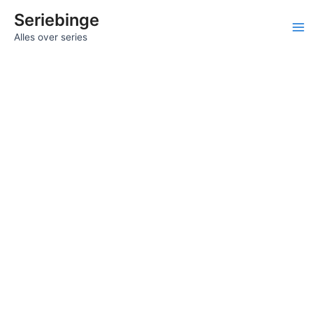
Ga
Seriebinge
naar
Ma
Alles over series
de
inhoud
Me