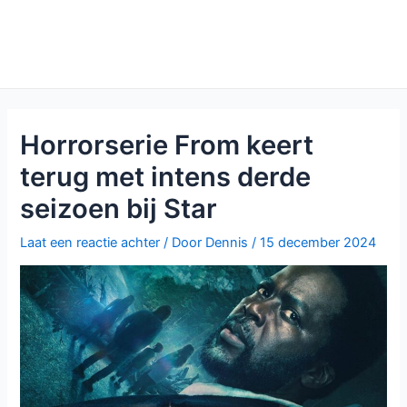
Horrorserie From keert
terug met intens derde
seizoen bij Star
Laat een reactie achter
/ Door
Dennis
/
15 december 2024