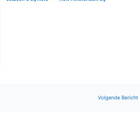
en Videoland
Net5
Volgende Bericht