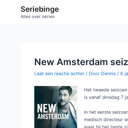
Ga
Seriebinge
naar
Alles over series
de
inhoud
New Amsterdam seizo
Laat een reactie achter
/ Door
Dennis
/
6 j
Het tweede seizoen
is vanaf dinsdag 7 ja
In het eerste seizo
medisch directeur w
waar hij het beste z