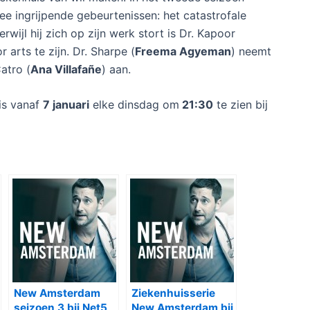
wee ingrijpende gebeurtenissen: het catastrofale
wijl hij zich op zijn werk stort is Dr. Kapoor
 arts te zijn. Dr. Sharpe (
Freema Agyeman
) neemt
atro (
Ana Villafañe
) aan.
is vanaf
7 januari
elke dinsdag om
21:30
te zien bij
New Amsterdam
Ziekenhuisserie
seizoen 3 bij Net5
New Amsterdam bij