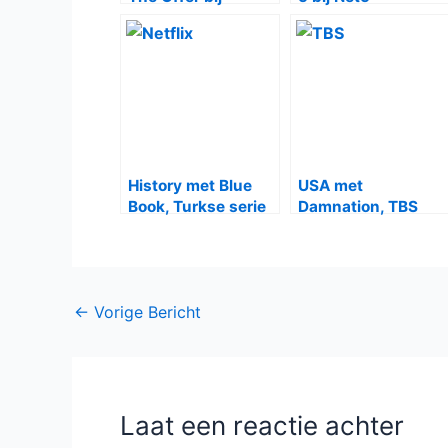
Canvas
History met Blue
USA met
Book, Turkse serie
Damnation, TBS
bij Netflix
met Miracle
Workers
Bericht
←
Vorige Bericht
navigatie
Laat een reactie achter