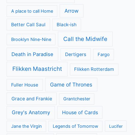
Arrow
A place to call Home
Better Call Saul
Black-ish
Call the Midwife
Brooklyn Nine-Nine
Death in Paradise
Dertigers
Fargo
Flikken Maastricht
Flikken Rotterdam
Game of Thrones
Fuller House
Grace and Frankie
Grantchester
Grey's Anatomy
House of Cards
Jane the Virgin
Legends of Tomorrow
Lucifer