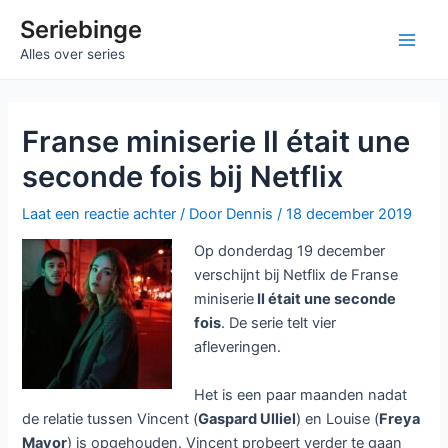
Ga
Seriebinge
naar
Main
Alles over series
de
inhoud
Men
Franse miniserie Il était une
seconde fois bij Netflix
Laat een reactie achter
/ Door
Dennis
/
18 december 2019
Op donderdag 19 december
verschijnt bij Netflix de Franse
miniserie
Il était une seconde
fois
. De serie telt vier
afleveringen.
Het is een paar maanden nadat
de relatie tussen Vincent (
Gaspard Ulliel
) en Louise (
Freya
Mavor
) is opgehouden. Vincent probeert verder te gaan