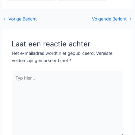
Black vanaf 17 juni bij
Netflix
Bericht
←
Vorige Bericht
Volgende Bericht
→
navigatie
Laat een reactie achter
Het e-mailadres wordt niet gepubliceerd.
Vereiste
velden zijn gemarkeerd met
*
Typ
hier...