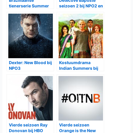
Braziliaanse
Detective Baptiste
tienerserie Summer
seizoen 2 bij NPO2 en
Heat bij Netflix
één
Dexter: New Blood bij
Kostuumdrama
NPO3
Indian Summers bij
BBC First
Vierde seizoen Ray
Vierde seizoen
Donovan bij HBO
Orange is the New